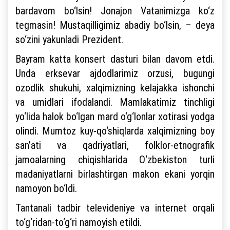
bardavom bo‘lsin! Jonajon Vatanimizga ko‘z
tegmasin! Mustaqilligimiz abadiy bo‘lsin, – deya
so‘zini yakunladi Prezident.
Bayram katta konsert dasturi bilan davom etdi.
Unda erksevar ajdodlarimiz orzusi, bugungi
ozodlik shukuhi, xalqimizning kelajakka ishonchi
va umidlari ifodalandi. Mamlakatimiz tinchligi
yo‘lida halok bo‘lgan mard o‘g‘lonlar xotirasi yodga
olindi. Mumtoz kuy-qo‘shiqlarda xalqimizning boy
san’ati va qadriyatlari, folklor-etnografik
jamoalarning chiqishlarida O‘zbekiston turli
madaniyatlarni birlashtirgan makon ekani yorqin
namoyon bo‘ldi.
Tantanali tadbir televideniye va internet orqali
to‘g‘ridan-to‘g‘ri namoyish etildi.