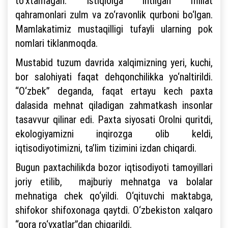
to‘xtamagan. Istiqlolga intilgan millat
qahramonlari zulm va zo‘ravonlik qurboni bo‘lgan.
Mamlakatimiz mustaqilligi tufayli ularning pok
nomlari tiklanmoqda.
Mustabid tuzum davrida xalqimizning yeri, kuchi,
bor salohiyati faqat dehqonchilikka yo‘naltirildi.
“O‘zbek” deganda, faqat ertayu kech paxta
dalasida mehnat qiladigan zahmatkash insonlar
tasavvur qilinar edi. Paxta siyosati Orolni quritdi,
ekologiyamizni inqirozga olib keldi,
iqtisodiyotimizni, ta’lim tizimini izdan chiqardi.
Bugun paxtachilikda bozor iqtisodiyoti tamoyillari
joriy etilib, majburiy mehnatga va bolalar
mehnatiga chek qo‘yildi. O‘qituvchi maktabga,
shifokor shifoxonaga qaytdi. O‘zbekiston xalqaro
“qora ro‘yxatlar”dan chiqarildi.