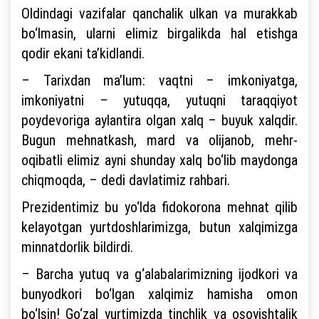
Oldindagi vazifalar qanchalik ulkan va murakkab
bo‘lmasin, ularni elimiz birgalikda hal etishga
qodir ekani ta’kidlandi.
– Tarixdan ma’lum: vaqtni – imkoniyatga,
imkoniyatni – yutuqqa, yutuqni taraqqiyot
poydevoriga aylantira olgan xalq – buyuk xalqdir.
Bugun mehnatkash, mard va olijanob, mehr-
oqibatli elimiz ayni shunday xalq bo‘lib maydonga
chiqmoqda, – dedi davlatimiz rahbari.
Prezidentimiz bu yo‘lda fidokorona mehnat qilib
kelayotgan yurtdoshlarimizga, butun xalqimizga
minnatdorlik bildirdi.
– Barcha yutuq va g‘alabalarimizning ijodkori va
bunyodkori bo‘lgan xalqimiz hamisha omon
bo‘lsin! Go‘zal yurtimizda tinchlik va osoyishtalik