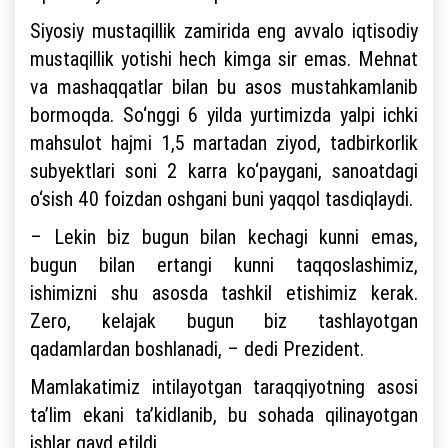
Siyosiy mustaqillik zamirida eng avvalo iqtisodiy
mustaqillik yotishi hech kimga sir emas. Mehnat
va mashaqqatlar bilan bu asos mustahkamlanib
bormoqda. So‘nggi 6 yilda yurtimizda yalpi ichki
mahsulot hajmi 1,5 martadan ziyod, tadbirkorlik
subyektlari soni 2 karra ko‘paygani, sanoatdagi
o‘sish 40 foizdan oshgani buni yaqqol tasdiqlaydi.
– Lekin biz bugun bilan kechagi kunni emas,
bugun bilan ertangi kunni taqqoslashimiz,
ishimizni shu asosda tashkil etishimiz kerak.
Zero, kelajak bugun biz tashlayotgan
qadamlardan boshlanadi, – dedi Prezident.
Mamlakatimiz intilayotgan taraqqiyotning asosi
ta’lim ekani ta’kidlanib, bu sohada qilinayotgan
ishlar qayd etildi.