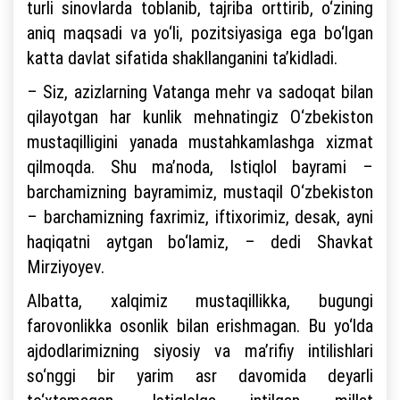
turli sinovlarda toblanib, tajriba orttirib, o‘zining
aniq maqsadi va yo‘li, pozitsiyasiga ega bo‘lgan
katta davlat sifatida shakllanganini ta’kidladi.
– Siz, azizlarning Vatanga mehr va sadoqat bilan
qilayotgan har kunlik mehnatingiz O‘zbekiston
mustaqilligini yanada mustahkamlashga xizmat
qilmoqda. Shu ma’noda, Istiqlol bayrami –
barchamizning bayramimiz, mustaqil O‘zbekiston
– barchamizning faxrimiz, iftixorimiz, desak, ayni
haqiqatni aytgan bo‘lamiz, – dedi Shavkat
Mirziyoyev.
Albatta, xalqimiz mustaqillikka, bugungi
farovonlikka osonlik bilan erishmagan. Bu yo‘lda
ajdodlarimizning siyosiy va ma’rifiy intilishlari
so‘nggi bir yarim asr davomida deyarli