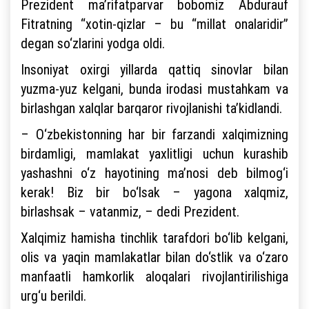
Prezident ma’rifatparvar bobomiz Abdurauf
Fitratning “xotin-qizlar – bu “millat onalaridir”
degan so‘zlarini yodga oldi.
Insoniyat oxirgi yillarda qattiq sinovlar bilan
yuzma-yuz kelgani, bunda irodasi mustahkam va
birlashgan xalqlar barqaror rivojlanishi ta’kidlandi.
– O‘zbekistonning har bir farzandi xalqimizning
birdamligi, mamlakat yaxlitligi uchun kurashib
yashashni o‘z hayotining ma’nosi deb bilmog‘i
kerak! Biz bir bo‘lsak – yagona xalqmiz,
birlashsak – vatanmiz, – dedi Prezident.
Xalqimiz hamisha tinchlik tarafdori bo‘lib kelgani,
olis va yaqin mamlakatlar bilan do‘stlik va o‘zaro
manfaatli hamkorlik aloqalari rivojlantirilishiga
urg‘u berildi.