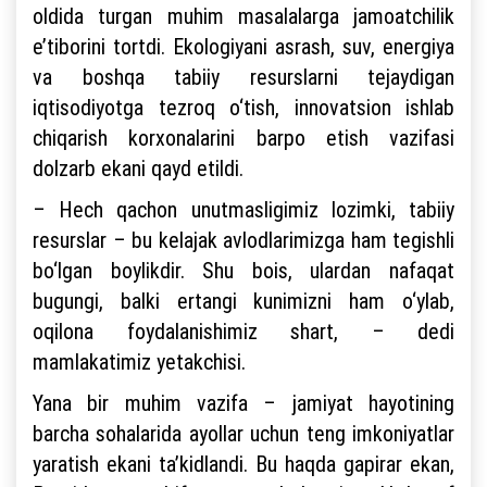
oldida turgan muhim masalalarga jamoatchilik
e’tiborini tortdi. Ekologiyani asrash, suv, energiya
va boshqa tabiiy resurslarni tejaydigan
iqtisodiyotga tezroq o‘tish, innovatsion ishlab
chiqarish korxonalarini barpo etish vazifasi
dolzarb ekani qayd etildi.
– Hech qachon unutmasligimiz lozimki, tabiiy
resurslar – bu kelajak avlodlarimizga ham tegishli
bo‘lgan boylikdir. Shu bois, ulardan nafaqat
bugungi, balki ertangi kunimizni ham o‘ylab,
oqilona foydalanishimiz shart, – dedi
mamlakatimiz yetakchisi.
Yana bir muhim vazifa – jamiyat hayotining
barcha sohalarida ayollar uchun teng imkoniyatlar
yaratish ekani ta’kidlandi. Bu haqda gapirar ekan,