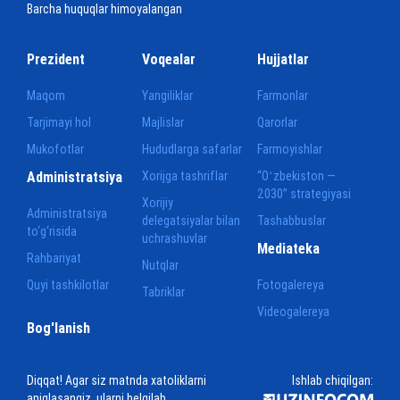
Barcha huquqlar himoyalangan
Prezident
Voqealar
Hujjatlar
Maqom
Yangiliklar
Farmonlar
Tarjimayi hol
Majlislar
Qarorlar
Mukofotlar
Hududlarga safarlar
Farmoyishlar
Administratsiya
Xorijga tashriflar
“Oʻzbekiston —
2030” strategiyasi
Xorijiy
Administratsiya
delegatsiyalar bilan
Tashabbuslar
to‘g‘risida
uchrashuvlar
Mediateka
Rahbariyat
Nutqlar
Quyi tashkilotlar
Fotogalereya
Tabriklar
Videogalereya
Bog'lanish
Diqqat! Agar siz matnda xatoliklarni
Ishlab chiqilgan:
aniqlasangiz, ularni belgilab,