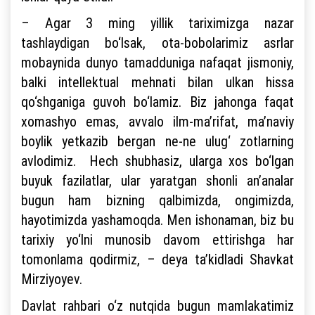
– Agar 3 ming yillik tariximizga nazar
tashlaydigan bo‘lsak, ota-bobolarimiz asrlar
mobaynida dunyo tamadduniga nafaqat jismoniy,
balki intellektual mehnati bilan ulkan hissa
qo‘shganiga guvoh bo‘lamiz. Biz jahonga faqat
xomashyo emas, avvalo ilm-ma’rifat, ma’naviy
boylik yetkazib bergan ne-ne ulug‘ zotlarning
avlodimiz. Hech shubhasiz, ularga xos bo‘lgan
buyuk fazilatlar, ular yaratgan shonli an’analar
bugun ham bizning qalbimizda, ongimizda,
hayotimizda yashamoqda. Men ishonaman, biz bu
tarixiy yo‘lni munosib davom ettirishga har
tomonlama qodirmiz, – deya ta’kidladi Shavkat
Mirziyoyev.
Davlat rahbari o‘z nutqida bugun mamlakatimiz