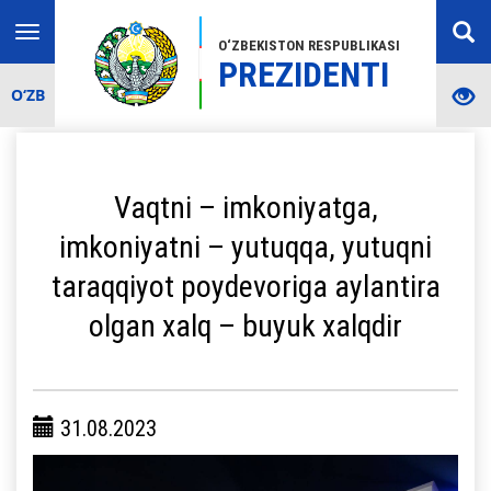
Toggle
O‘ZBEKISTON RESPUBLIKASI
navigation
PREZIDENTI
O‘ZB
Vaqtni – imkoniyatga,
imkoniyatni – yutuqqa, yutuqni
taraqqiyot poydevoriga aylantira
olgan xalq – buyuk xalqdir
31.08.2023