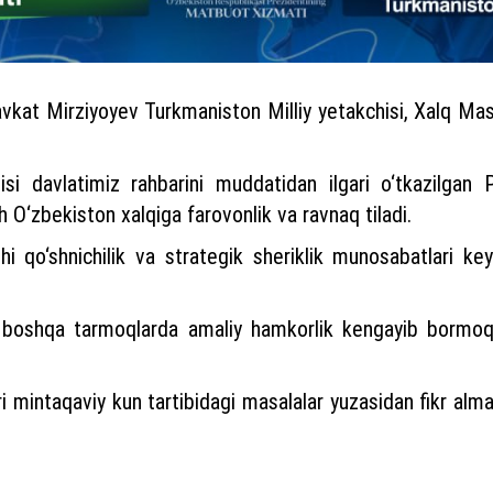
avkat Mirziyoyev Turkmaniston Milliy yetakchisi, Xalq Ma
si davlatimiz rahbarini muddatidan ilgari o‘tkazilgan 
h O‘zbekiston xalqiga farovonlik va ravnaq tiladi.
i qo‘shnichilik va strategik sheriklik munosabatlari keyin
va boshqa tarmoqlarda amaliy hamkorlik kengayib bormoqd
 mintaqaviy kun tartibidagi masalalar yuzasidan fikr almas