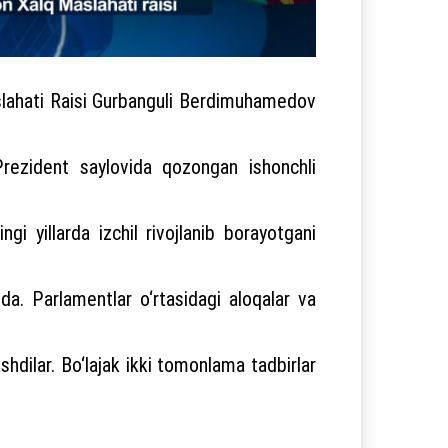
slahati Raisi Gurbanguli Berdimuhamedov
Prezident saylovida qozongan ishonchli
gi yillarda izchil rivojlanib borayotgani
a. Parlamentlar o‘rtasidagi aloqalar va
hdilar. Bo‘lajak ikki tomonlama tadbirlar