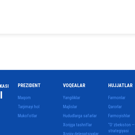
PREZIDENT
VOQEALAR
HUJJATLAR
KASI
I
Maqom
Yangiliklar
Farmonlar
Tarjimayi hol
Majlislar
Qarorlar
Mukofotlar
Hududlarga safarlar
Farmoyishlar
Xorijga tashriflar
“Oʻzbekiston —
strategiyasi
Xorijiy delegatsiyalar