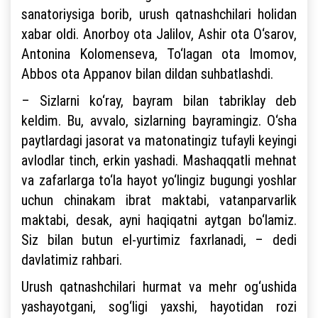
sanatoriysiga borib, urush qatnashchilari holidan
xabar oldi. Anorboy ota Jalilov, Ashir ota O‘sarov,
Antonina Kolomenseva, To‘lagan ota Imomov,
Abbos ota Appanov bilan dildan suhbatlashdi.
– Sizlarni ko‘ray, bayram bilan tabriklay deb
keldim. Bu, avvalo, sizlarning bayramingiz. O‘sha
paytlardagi jasorat va matonatingiz tufayli keyingi
avlodlar tinch, erkin yashadi. Mashaqqatli mehnat
va zafarlarga to‘la hayot yo‘lingiz bugungi yoshlar
uchun chinakam ibrat maktabi, vatanparvarlik
maktabi, desak, ayni haqiqatni aytgan bo‘lamiz.
Siz bilan butun el-yurtimiz faxrlanadi, – dedi
davlatimiz rahbari.
Urush qatnashchilari hurmat va mehr og‘ushida
yashayotgani, sog‘ligi yaxshi, hayotidan rozi