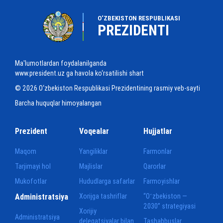
O‘ZBEKISTON RESPUBLIKASI
PREZIDENTI
Ma'lumotlardan foydalanilganda
www.president.uz ga havola ko‘rsatilishi shart
© 2026 O‘zbekiston Respublikasi Prezidentining rasmiy veb-sayti
Barcha huquqlar himoyalangan
Prezident
Voqealar
Hujjatlar
Maqom
Yangiliklar
Farmonlar
Tarjimayi hol
Majlislar
Qarorlar
Mukofotlar
Hududlarga safarlar
Farmoyishlar
Administratsiya
Xorijga tashriflar
“Oʻzbekiston —
2030” strategiyasi
Xorijiy
Administratsiya
delegatsiyalar bilan
Tashabbuslar