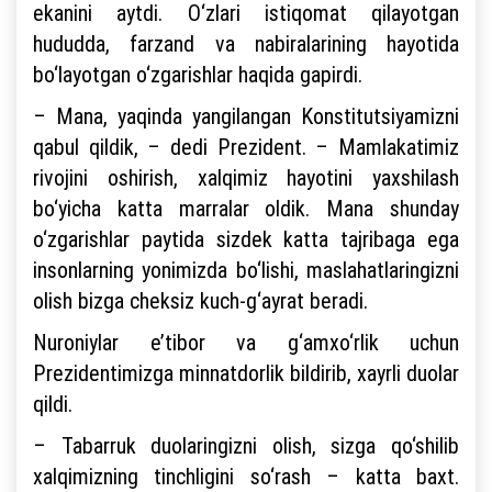
ekanini aytdi. O‘zlari istiqomat qilayotgan
hududda, farzand va nabiralarining hayotida
bo‘layotgan o‘zgarishlar haqida gapirdi.
– Mana, yaqinda yangilangan Konstitutsiyamizni
qabul qildik, – dedi Prezident. – Mamlakatimiz
rivojini oshirish, xalqimiz hayotini yaxshilash
bo‘yicha katta marralar oldik. Mana shunday
o‘zgarishlar paytida sizdek katta tajribaga ega
insonlarning yonimizda bo‘lishi, maslahatlaringizni
olish bizga cheksiz kuch-g‘ayrat beradi.
Nuroniylar e’tibor va g‘amxo‘rlik uchun
Prezidentimizga minnatdorlik bildirib, xayrli duolar
qildi.
– Tabarruk duolaringizni olish, sizga qo‘shilib
xalqimizning tinchligini so‘rash – katta baxt.