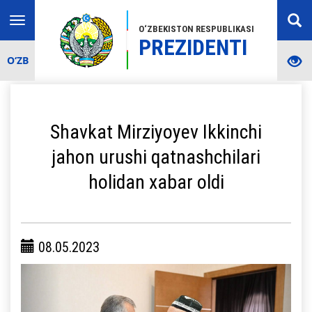
Toggle
O‘ZBEKISTON RESPUBLIKASI
navigation
PREZIDENTI
O‘ZB
Shavkat Mirziyoyev Ikkinchi
jahon urushi qatnashchilari
holidan xabar oldi
08.05.2023