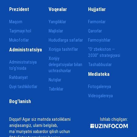
Prezident
Voqealar
Hujjatlar
Maqom
Yangiliklar
Farmonlar
Tarjimayi hol
Majlislar
Qarorlar
Mukofotlar
Hududlarga safarlar
Farmoyishlar
Administratsiya
Xorijga tashriflar
“Oʻzbekiston —
2030” strategiyasi
Xorijiy
Administratsiya
delegatsiyalar bilan
Tashabbuslar
to‘g‘risida
uchrashuvlar
Mediateka
Rahbariyat
Nutqlar
Quyi tashkilotlar
Fotogalereya
Tabriklar
Videogalereya
Bog'lanish
Diqqat! Agar siz matnda xatoliklarni
Ishlab chiqilgan:
aniqlasangiz, ularni belgilab,
ma`muriyatni xabardor qilish uchun