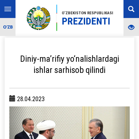
Toggle
O‘ZBEKISTON RESPUBLIKASI
navigation
PREZIDENTI
O‘ZB
Diniy-ma’rifiy yo‘nalishlardagi
ishlar sarhisob qilindi
28.04.2023