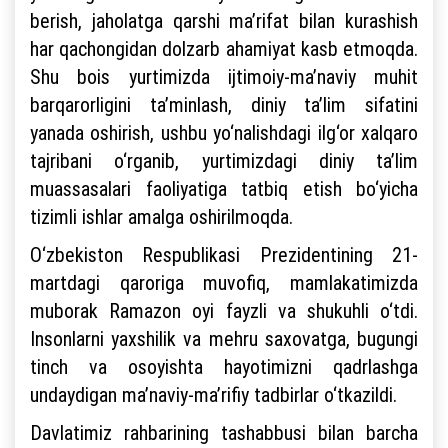
berish, jaholatga qarshi ma’rifat bilan kurashish
har qachongidan dolzarb ahamiyat kasb etmoqda.
Shu bois yurtimizda ijtimoiy-ma’naviy muhit
barqarorligini ta’minlash, diniy ta’lim sifatini
yanada oshirish, ushbu yo‘nalishdagi ilg‘or xalqaro
tajribani o‘rganib, yurtimizdagi diniy ta’lim
muassasalari faoliyatiga tatbiq etish bo‘yicha
tizimli ishlar amalga oshirilmoqda.
O‘zbekiston Respublikasi Prezidentining 21-
martdagi qaroriga muvofiq, mamlakatimizda
muborak Ramazon oyi fayzli va shukuhli o‘tdi.
Insonlarni yaxshilik va mehru saxovatga, bugungi
tinch va osoyishta hayotimizni qadrlashga
undaydigan ma’naviy-ma’rifiy tadbirlar o‘tkazildi.
Davlatimiz rahbarining tashabbusi bilan barcha