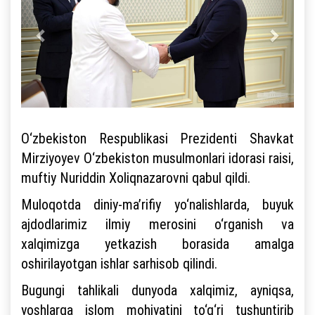
O‘zbekiston Respublikasi Prezidenti Shavkat
Mirziyoyev O‘zbekiston musulmonlari idorasi raisi,
muftiy Nuriddin Xoliqnazarovni qabul qildi.
Muloqotda diniy-ma’rifiy yo‘nalishlarda, buyuk
ajdodlarimiz ilmiy merosini o‘rganish va
xalqimizga yetkazish borasida amalga
oshirilayotgan ishlar sarhisob qilindi.
Bugungi tahlikali dunyoda xalqimiz, ayniqsa,
yoshlarga islom mohiyatini to‘g‘ri tushuntirib