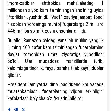
imom-xatiblar ishtirokida mahallalardagi 1
milliondan ziyod kam ta’minlangan aholining uyida
iftorliklar uyushtirildi. “Vaqf” xayriya jamoat fondi
hisobidan yordamga muhtoj fuqarolarga 2 milliard
446 million so‘mlik xayru ehsonlar qilindi.
Bu yilgi Ramazon oyidagi yana bir muhim yangilik
1 ming 400 nafar kam ta’minlangan fuqarolarning
davlat tomonidan umra ziyoratiga yuborilishi
bo‘ldi. Ular muqaddas manzillarda turib,
xalqimizga tinchlik, fayzu baraka tilab xayrli duolar
qildilar.
Prezident jamiyatda diniy bag‘rikenglikni yanada
mustahkamlash, fuqarolarning vijdon erkinligini
kafolatlash bo‘yicha o‘z fikrlarini bildirdi.