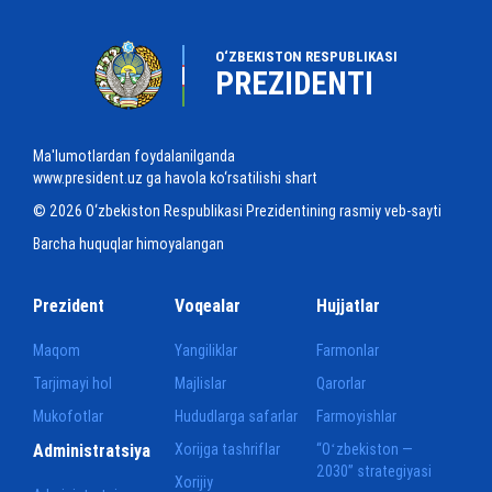
O‘ZBEKISTON RESPUBLIKASI
PREZIDENTI
Ma'lumotlardan foydalanilganda
www.president.uz ga havola ko‘rsatilishi shart
© 2026 O‘zbekiston Respublikasi Prezidentining rasmiy veb-sayti
Barcha huquqlar himoyalangan
Prezident
Voqealar
Hujjatlar
Maqom
Yangiliklar
Farmonlar
Tarjimayi hol
Majlislar
Qarorlar
Mukofotlar
Hududlarga safarlar
Farmoyishlar
Administratsiya
Xorijga tashriflar
“Oʻzbekiston —
2030” strategiyasi
Xorijiy