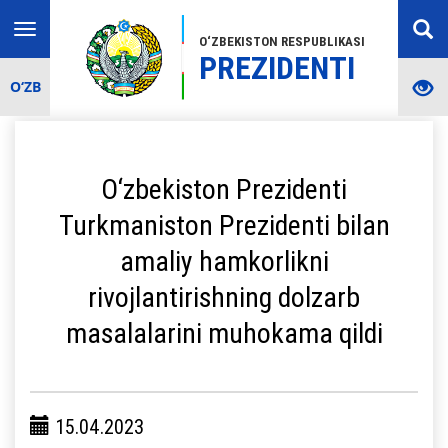
Toggle
O‘ZBEKISTON RESPUBLIKASI
navigation
PREZIDENTI
O‘ZB
O‘zbekiston Prezidenti
Turkmaniston Prezidenti bilan
amaliy hamkorlikni
rivojlantirishning dolzarb
masalalarini muhokama qildi
15.04.2023