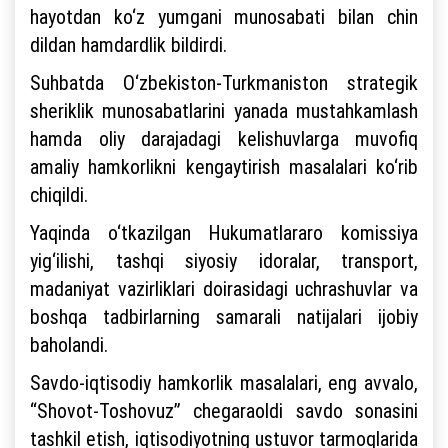
hayotdan ko‘z yumgani munosabati bilan chin
dildan hamdardlik bildirdi.
Suhbatda O‘zbekiston-Turkmaniston strategik
sheriklik munosabatlarini yanada mustahkamlash
hamda oliy darajadagi kelishuvlarga muvofiq
amaliy hamkorlikni kengaytirish masalalari ko‘rib
chiqildi.
Yaqinda o‘tkazilgan Hukumatlararo komissiya
yig‘ilishi, tashqi siyosiy idoralar, transport,
madaniyat vazirliklari doirasidagi uchrashuvlar va
boshqa tadbirlarning samarali natijalari ijobiy
baholandi.
Savdo-iqtisodiy hamkorlik masalalari, eng avvalo,
“Shovot-Toshovuz” chegaraoldi savdo sonasini
tashkil etish, iqtisodiyotning ustuvor tarmoqlarida