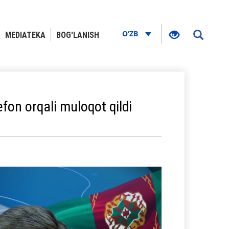
O‘ZB
MEDIATEKA
BOG'LANISH
efon orqali muloqot qildi