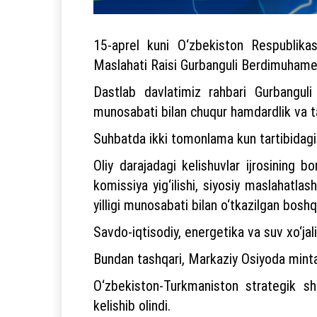
15-aprel kuni O‘zbekiston Respublikas
Maslahati Raisi Gurbanguli Berdimuhamedo
Dastlab davlatimiz rahbari Gurbangu
munosabati bilan chuqur hamdardlik va tas
Suhbatda ikki tomonlama kun tartibidagi 
Oliy darajadagi kelishuvlar ijrosining
komissiya yig‘ilishi, siyosiy maslahatla
yilligi munosabati bilan o‘tkazilgan boshq
Savdo-iqtisodiy, energetika va suv xo‘jal
Bundan tashqari, Markaziy Osiyoda mintaqa
O‘zbekiston-Turkmaniston strategik sh
kelishib olindi.