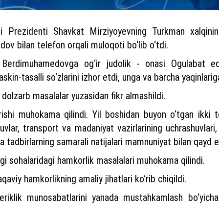
i Prezidenti Shavkat Mirziyoyevning Turkman xalqinin
v bilan telefon orqali muloqoti bo‘lib o‘tdi.
li Berdimuhamedovga og‘ir judolik - onasi Ogulabat 
kin-tasalli so‘zlarini izhor etdi, unga va barcha yaqinlarig
dolzarb masalalar yuzasidan fikr almashildi.
 borishi muhokama qilindi. Yil boshidan buyon o‘tgan ik
shuvlar, transport va madaniyat vazirlarining uchrashuvlari
a tadbirlarning samarali natijalari mamnuniyat bilan qayd et
igi sohalaridagi hamkorlik masalalari muhokama qilindi.
viy hamkorlikning amaliy jihatlari ko‘rib chiqildi.
eriklik munosabatlarini yanada mustahkamlash bo‘yicha