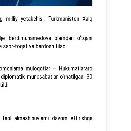
g milliy yetakchisi, Turkmaniston Xalq
edje Berdimuhamedova olamdan o‘tgani
a sabr-toqat va bardosh tiladi.
ki tomonlama muloqotlar – Hukumatlararo
, diplomatik munosabatlar o‘rnatilgani 30
ildi.
 faol almashinuvlarni davom ettirishga