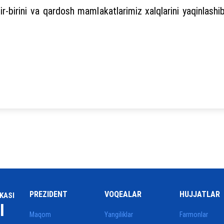
r-birini va qardosh mamlakatlarimiz xalqlarini yaqinlash
PREZIDENT
VOQEALAR
HUJJATLAR
KASI
I
Maqom
Yangiliklar
Farmonlar