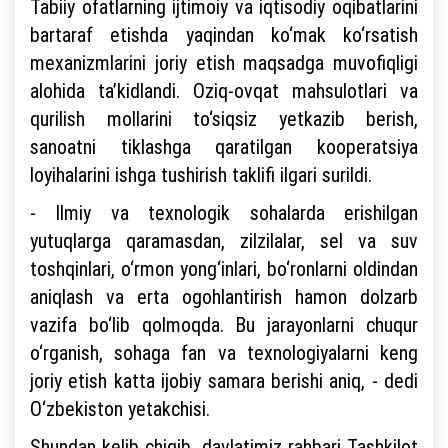
Tabiiy ofatlarning ijtimoiy va iqtisodiy oqibatlarini
bartaraf etishda yaqindan ko‘mak ko‘rsatish
mexanizmlarini joriy etish maqsadga muvofiqligi
alohida ta’kidlandi. Oziq-ovqat mahsulotlari va
qurilish mollarini to‘siqsiz yetkazib berish,
sanoatni tiklashga qaratilgan kooperatsiya
loyihalarini ishga tushirish taklifi ilgari surildi.
- Ilmiy va texnologik sohalarda erishilgan
yutuqlarga qaramasdan, zilzilalar, sel va suv
toshqinlari, o‘rmon yong‘inlari, bo‘ronlarni oldindan
aniqlash va erta ogohlantirish hamon dolzarb
vazifa bo‘lib qolmoqda. Bu jarayonlarni chuqur
o‘rganish, sohaga fan va texnologiyalarni keng
joriy etish katta ijobiy samara berishi aniq, - dedi
O‘zbekiston yetakchisi.
Shundan kelib chiqib, davlatimiz rahbari Tashkilot