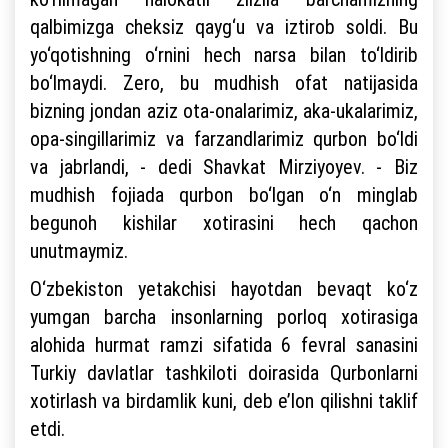
qalbimizga cheksiz qayg‘u va iztirob soldi. Bu
yo‘qotishning o‘rnini hech narsa bilan to‘ldirib
bo‘lmaydi. Zero, bu mudhish ofat natijasida
bizning jondan aziz ota-onalarimiz, aka-ukalarimiz,
opa-singillarimiz va farzandlarimiz qurbon bo‘ldi
va jabrlandi, - dedi Shavkat Mirziyoyev. - Biz
mudhish fojiada qurbon bo‘lgan o‘n minglab
begunoh kishilar xotirasini hech qachon
unutmaymiz.
O‘zbekiston yetakchisi hayotdan bevaqt ko‘z
yumgan barcha insonlarning porloq xotirasiga
alohida hurmat ramzi sifatida 6 fevral sanasini
Turkiy davlatlar tashkiloti doirasida Qurbonlarni
xotirlash va birdamlik kuni, deb e’lon qilishni taklif
etdi.