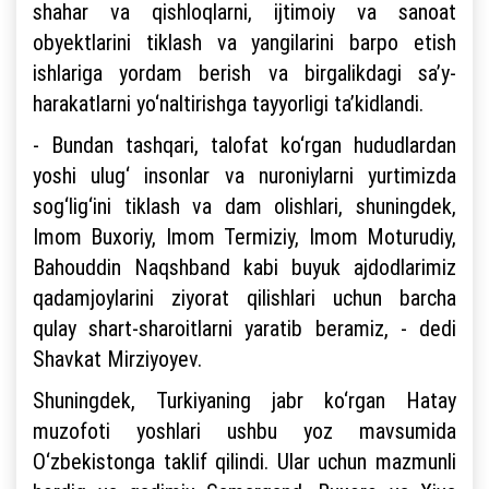
shahar va qishloqlarni, ijtimoiy va sanoat
obyektlarini tiklash va yangilarini barpo etish
ishlariga yordam berish va birgalikdagi sa’y-
harakatlarni yo‘naltirishga tayyorligi ta’kidlandi.
- Bundan tashqari, talofat ko‘rgan hududlardan
yoshi ulug‘ insonlar va nuroniylarni yurtimizda
sog‘lig‘ini tiklash va dam olishlari, shuningdek,
Imom Buxoriy, Imom Termiziy, Imom Moturudiy,
Bahouddin Naqshband kabi buyuk ajdodlarimiz
qadamjoylarini ziyorat qilishlari uchun barcha
qulay shart-sharoitlarni yaratib beramiz, - dedi
Shavkat Mirziyoyev.
Shuningdek, Turkiyaning jabr ko‘rgan Hatay
muzofoti yoshlari ushbu yoz mavsumida
O‘zbekistonga taklif qilindi. Ular uchun mazmunli