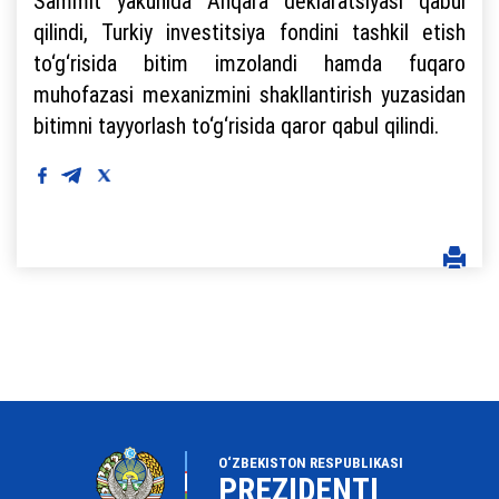
Sammit yakunida Anqara deklaratsiyasi qabul
qilindi, Turkiy investitsiya fondini tashkil etish
to‘g‘risida bitim imzolandi hamda fuqaro
muhofazasi mexanizmini shakllantirish yuzasidan
bitimni tayyorlash to‘g‘risida qaror qabul qilindi.
O‘ZBEKISTON RESPUBLIKASI
PREZIDENTI