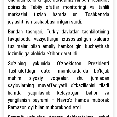
doirasida Tabiiy ofatlar monitoringi va tahlili
markazini tuzish hamda uni Toshkentda
joylashtirish tashabbusini ilgari surdi.
Bundan tashqari, Turkiy davlatlar tashkilotining
favqulodda vaziyatlarga ixtisoslashgan xalqaro
tuzilmalar bilan amaliy hamkorligini kuchaytirish
lozimligiga alohida e’tibor qaratildi.
So‘zining yakunida O‘zbekiston Prezidenti
Tashkilotdagi qator mamlakatlarda bo‘lajak
muhim siyosiy voqealar, shu jumladan
saylovlarning muvaffaqiyatli o‘tkazilishini tiladi
hamda yaqinlashib kelayotgan bahor va
yangilanish bayrami – Navro‘z hamda muborak
Ramazon oyi bilan muborakbod etdi.