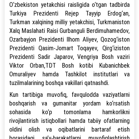
O‘zbekiston yetakchisi raisligida o‘tgan tadbirda
Turkiya Prezidenti Rejep Tayyip Erdog‘an,
Turkman xalqining milliy yetakchisi, Turkmaniston
Xalq Maslahati Raisi Gurbanguli Berdimuhamedov,
Ozarbayjon Prezidenti Ilhom Aliyev, Qozog‘iston
Prezidenti Qasim-Jomart Toqayev, Qirg‘iziston
Prezidenti Sadir Japarov, Vengriya Bosh vaziri
Viktor Orban,TDT Bosh kotibi Kubanichbek
Omuraliyev hamda Tashkilot institutlari va
tuzilmalarining boshqa vakillari qatnashdi.
Kun tartibiga muvofiq, favqulodda vaziyatlarni
boshqarish va gumanitar yordam ko‘rsatish
sohasida ko‘p tomonlama hamkorlikni
rivojlantirish istiqbollari hamda tabiiy ofatlarning
oldini olish va oqibatlarini bartaraf etish
borasidagi sa’y-harakatlarni muvofiqlashtirish