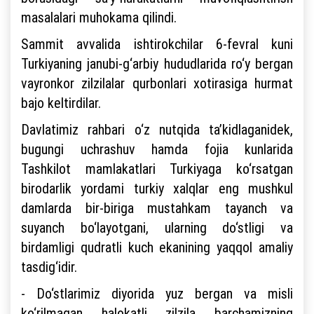
masalalari muhokama qilindi.
Sammit avvalida ishtirokchilar 6-fevral kuni
Turkiyaning janubi-g‘arbiy hududlarida ro‘y bergan
vayronkor zilzilalar qurbonlari xotirasiga hurmat
bajo keltirdilar.
Davlatimiz rahbari o‘z nutqida ta’kidlaganidek,
bugungi uchrashuv hamda fojia kunlarida
Tashkilot mamlakatlari Turkiyaga ko‘rsatgan
birodarlik yordami turkiy xalqlar eng mushkul
damlarda bir-biriga mustahkam tayanch va
suyanch bo‘layotgani, ularning do‘stligi va
birdamligi qudratli kuch ekanining yaqqol amaliy
tasdig‘idir.
- Do‘stlarimiz diyorida yuz bergan va misli
ko‘rilmagan halokatli zilzila barchamizning