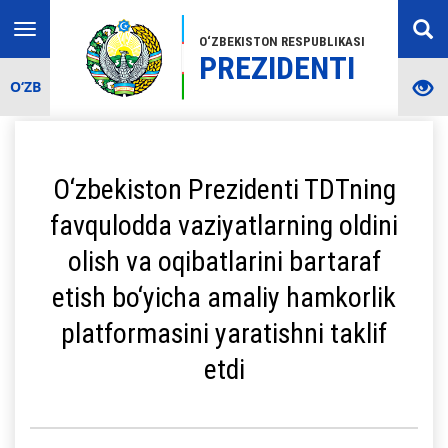
Toggle
O‘ZBEKISTON RESPUBLIKASI
navigation
PREZIDENTI
O‘ZB
O‘zbekiston Prezidenti TDTning
favqulodda vaziyatlarning oldini
olish va oqibatlarini bartaraf
etish bo‘yicha amaliy hamkorlik
platformasini yaratishni taklif
etdi