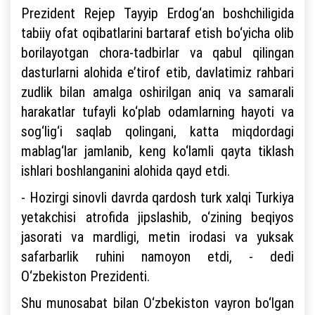
Prezident Rejep Tayyip Erdog‘an boshchiligida
tabiiy ofat oqibatlarini bartaraf etish bo‘yicha olib
borilayotgan chora-tadbirlar va qabul qilingan
dasturlarni alohida e’tirof etib, davlatimiz rahbari
zudlik bilan amalga oshirilgan aniq va samarali
harakatlar tufayli ko‘plab odamlarning hayoti va
sog‘lig‘i saqlab qolingani, katta miqdordagi
mablag‘lar jamlanib, keng ko‘lamli qayta tiklash
ishlari boshlanganini alohida qayd etdi.
- Hozirgi sinovli davrda qardosh turk xalqi Turkiya
yetakchisi atrofida jipslashib, o‘zining beqiyos
jasorati va mardligi, metin irodasi va yuksak
safarbarlik ruhini namoyon etdi, - dedi
O‘zbekiston Prezidenti.
Shu munosabat bilan O‘zbekiston vayron bo‘lgan