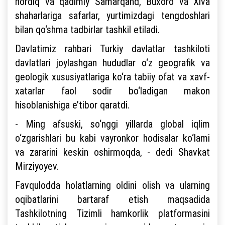
hordiq va qadimiy Samarqand, Buxoro va Xiva
shaharlariga safarlar, yurtimizdagi tengdoshlari
bilan qo‘shma tadbirlar tashkil etiladi.
Davlatimiz rahbari Turkiy davlatlar tashkiloti
davlatlari joylashgan hududlar o‘z geografik va
geologik xususiyatlariga ko‘ra tabiiy ofat va xavf-
xatarlar faol sodir bo‘ladigan makon
hisoblanishiga e’tibor qaratdi.
- Ming afsuski, so‘nggi yillarda global iqlim
o‘zgarishlari bu kabi vayronkor hodisalar ko‘lami
va zararini keskin oshirmoqda, - dedi Shavkat
Mirziyoyev.
Favqulodda holatlarning oldini olish va ularning
oqibatlarini bartaraf etish maqsadida
Tashkilotning Tizimli hamkorlik platformasini