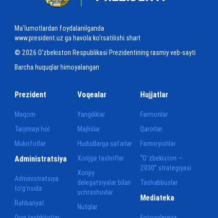
Ma'lumotlardan foydalanilganda
www.president.uz ga havola ko‘rsatilishi shart
© 2026 O‘zbekiston Respublikasi Prezidentining rasmiy veb-sayti
Barcha huquqlar himoyalangan
Prezident
Voqealar
Hujjatlar
Maqom
Yangiliklar
Farmonlar
Tarjimayi hol
Majlislar
Qarorlar
Mukofotlar
Hududlarga safarlar
Farmoyishlar
Administratsiya
Xorijga tashriflar
“Oʻzbekiston —
2030” strategiyasi
Xorijiy
Administratsiya
delegatsiyalar bilan
Tashabbuslar
to‘g‘risida
uchrashuvlar
Mediateka
Rahbariyat
Nutqlar
Quyi tashkilotlar
Fotogalereya