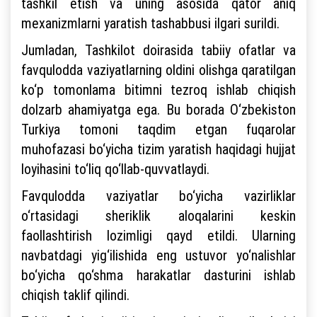
tashkil etish va uning asosida qator aniq
mexanizmlarni yaratish tashabbusi ilgari surildi.
Jumladan, Tashkilot doirasida tabiiy ofatlar va
favqulodda vaziyatlarning oldini olishga qaratilgan
ko‘p tomonlama bitimni tezroq ishlab chiqish
dolzarb ahamiyatga ega. Bu borada O‘zbekiston
Turkiya tomoni taqdim etgan fuqarolar
muhofazasi bo‘yicha tizim yaratish haqidagi hujjat
loyihasini to‘liq qo‘llab-quvvatlaydi.
Favqulodda vaziyatlar bo‘yicha vazirliklar
o‘rtasidagi sheriklik aloqalarini keskin
faollashtirish lozimligi qayd etildi. Ularning
navbatdagi yig‘ilishida eng ustuvor yo‘nalishlar
bo‘yicha qo‘shma harakatlar dasturini ishlab
chiqish taklif qilindi.