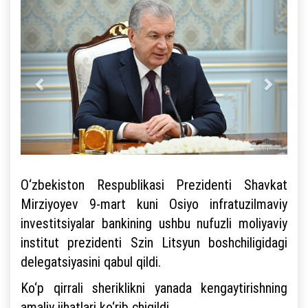
O‘zbekiston Respublikasi Prezidenti Shavkat
Mirziyoyev 9-mart kuni Osiyo infratuzilmaviy
investitsiyalar bankining ushbu nufuzli moliyaviy
institut prezidenti Szin Litsyun boshchiligidagi
delegatsiyasini qabul qildi.
Ko‘p qirrali sheriklikni yanada kengaytirishning
amaliy jihatlari ko‘rib chiqildi.