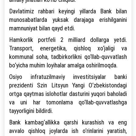
Davlatimiz rahbari keyingi yillarda Bank bilan
munosabatlarda yuksak darajaga erishilganini
mamnuniyat bilan qayd etdi.
Hamkorlik portfeli 2 milliard dollarga yetdi.
Transport, energetika, qishloq xo‘jaligi va
kommunal soha, tadbirkorlikni qo‘llab-quvvatlash
bo‘yicha muhim loyihalar amalga oshirilmoqda.
Osiyo infratuzilmaviy investitsiyalar banki
prezidenti Szin Litsyun Yangi O‘zbekistondagi
ortga qaytmas islohotlar dasturini yuqori baholadi
va uni har tomonlama qo‘llab-quvvatlashga
tayyorligini bildirdi.
Bank kambag‘allikka qarshi kurashish va eng
avvalo qishloq joylarda ish o‘rinlarini yaratish,