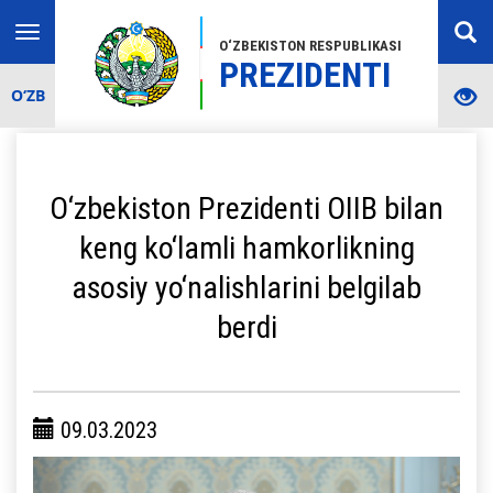
Toggle
O‘ZBEKISTON RESPUBLIKASI
navigation
PREZIDENTI
O‘ZB
O‘zbekiston Prezidenti OIIB bilan
keng ko‘lamli hamkorlikning
asosiy yo‘nalishlarini belgilab
berdi
09.03.2023