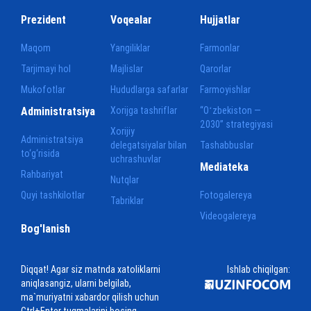
Prezident
Voqealar
Hujjatlar
Maqom
Yangiliklar
Farmonlar
Tarjimayi hol
Majlislar
Qarorlar
Mukofotlar
Hududlarga safarlar
Farmoyishlar
Administratsiya
Xorijga tashriflar
“Oʻzbekiston —
2030” strategiyasi
Xorijiy
Administratsiya
delegatsiyalar bilan
Tashabbuslar
to‘g‘risida
uchrashuvlar
Mediateka
Rahbariyat
Nutqlar
Quyi tashkilotlar
Fotogalereya
Tabriklar
Videogalereya
Bog'lanish
Diqqat! Agar siz matnda xatoliklarni
Ishlab chiqilgan:
aniqlasangiz, ularni belgilab,
ma`muriyatni xabardor qilish uchun