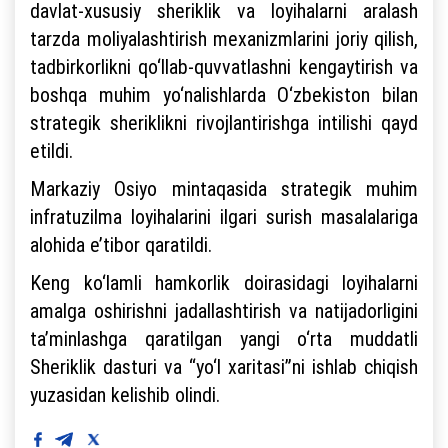
davlat-xususiy sheriklik va loyihalarni aralash
tarzda moliyalashtirish mexanizmlarini joriy qilish,
tadbirkorlikni qo‘llab-quvvatlashni kengaytirish va
boshqa muhim yo‘nalishlarda O‘zbekiston bilan
strategik sheriklikni rivojlantirishga intilishi qayd
etildi.
Markaziy Osiyo mintaqasida strategik muhim
infratuzilma loyihalarini ilgari surish masalalariga
alohida e’tibor qaratildi.
Keng ko‘lamli hamkorlik doirasidagi loyihalarni
amalga oshirishni jadallashtirish va natijadorligini
ta’minlashga qaratilgan yangi o‘rta muddatli
Sheriklik dasturi va “yo‘l xaritasi”ni ishlab chiqish
yuzasidan kelishib olindi.