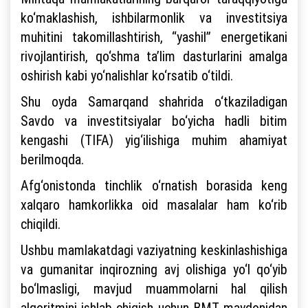
ko‘maklashish, ishbilarmonlik va investitsiya
muhitini takomillashtirish, “yashil” energetikani
rivojlantirish, qo‘shma ta’lim dasturlarini amalga
oshirish kabi yo‘nalishlar ko‘rsatib o‘tildi.
Shu oyda Samarqand shahrida o‘tkaziladigan
Savdo va investitsiyalar bo‘yicha hadli bitim
kengashi (TIFA) yig‘ilishiga muhim ahamiyat
berilmoqda.
Afg‘onistonda tinchlik o‘rnatish borasida keng
xalqaro hamkorlikka oid masalalar ham ko‘rib
chiqildi.
Ushbu mamlakatdagi vaziyatning keskinlashishiga
va gumanitar inqirozning avj olishiga yo‘l qo‘yib
bo‘lmasligi, mavjud muammolarni hal qilish
algoritmini ishlab chiqish uchun BMT maydonidan