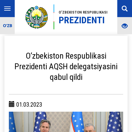
Toggle
O‘ZBEKISTON RESPUBLIKASI
navigation
PREZIDENTI
O‘ZB
O‘zbekiston Respublikasi
Prezidenti AQSH delegatsiyasini
qabul qildi
01.03.2023