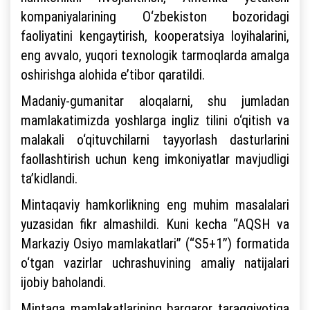
kompaniyalarining O‘zbekiston bozoridagi
faoliyatini kengaytirish, kooperatsiya loyihalarini,
eng avvalo, yuqori texnologik tarmoqlarda amalga
oshirishga alohida e’tibor qaratildi.
Madaniy-gumanitar aloqalarni, shu jumladan
mamlakatimizda yoshlarga ingliz tilini o‘qitish va
malakali o‘qituvchilarni tayyorlash dasturlarini
faollashtirish uchun keng imkoniyatlar mavjudligi
ta’kidlandi.
Mintaqaviy hamkorlikning eng muhim masalalari
yuzasidan fikr almashildi. Kuni kecha “AQSH va
Markaziy Osiyo mamlakatlari” (“S5+1”) formatida
o‘tgan vazirlar uchrashuvining amaliy natijalari
ijobiy baholandi.
Mintaqa mamlakatlarining barqaror taraqqiyotiga