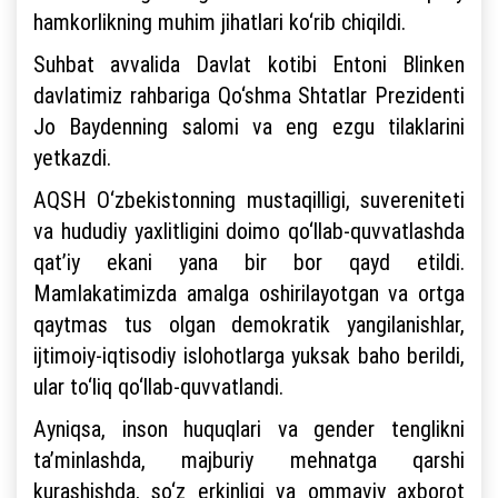
hamkorlikning muhim jihatlari ko‘rib chiqildi.
Suhbat avvalida Davlat kotibi Entoni Blinken
davlatimiz rahbariga Qo‘shma Shtatlar Prezidenti
Jo Baydenning salomi va eng ezgu tilaklarini
yetkazdi.
AQSH O‘zbekistonning mustaqilligi, suvereniteti
va hududiy yaxlitligini doimo qo‘llab-quvvatlashda
qat’iy ekani yana bir bor qayd etildi.
Mamlakatimizda amalga oshirilayotgan va ortga
qaytmas tus olgan demokratik yangilanishlar,
ijtimoiy-iqtisodiy islohotlarga yuksak baho berildi,
ular to‘liq qo‘llab-quvvatlandi.
Ayniqsa, inson huquqlari va gender tenglikni
ta’minlashda, majburiy mehnatga qarshi
kurashishda, so‘z erkinligi va ommaviy axborot