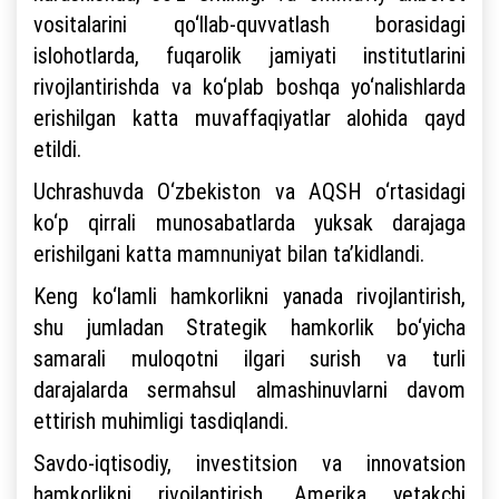
vositalarini qo‘llab-quvvatlash borasidagi
islohotlarda, fuqarolik jamiyati institutlarini
rivojlantirishda va ko‘plab boshqa yo‘nalishlarda
erishilgan katta muvaffaqiyatlar alohida qayd
etildi.
Uchrashuvda O‘zbekiston va AQSH o‘rtasidagi
ko‘p qirrali munosabatlarda yuksak darajaga
erishilgani katta mamnuniyat bilan ta’kidlandi.
Keng ko‘lamli hamkorlikni yanada rivojlantirish,
shu jumladan Strategik hamkorlik bo‘yicha
samarali muloqotni ilgari surish va turli
darajalarda sermahsul almashinuvlarni davom
ettirish muhimligi tasdiqlandi.
Savdo-iqtisodiy, investitsion va innovatsion
hamkorlikni rivojlantirish, Amerika yetakchi