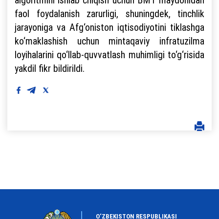
faol foydalanish zarurligi, shuningdek, tinchlik
jarayoniga va Afg‘oniston iqtisodiyotini tiklashga
ko‘maklashish uchun mintaqaviy infratuzilma
loyihalarini qo‘llab-quvvatlash muhimligi to‘g‘risida
yakdil fikr bildirildi.
O‘ZBEKISTON RESPUBLIKASI