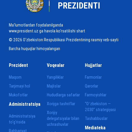
PREZIDENTI
Ma'lumotlardan foydalanilganda
www.president.uz ga havola ko‘rsatilishi shart
© 2026 O‘zbekiston Respublikasi Prezidentining rasmiy veb-sayti
Barcha huquqlar himoyalangan
Prezident
Voqealar
Hujjatlar
Maqom
Yangiliklar
Farmonlar
Tarjimayi hol
Majlislar
Qarorlar
Mukofotlar
Hududlarga safarlar
Farmoyishlar
Administratsiya
Xorijga tashriflar
“Oʻzbekiston —
2030” strategiyasi
Xorijiy
Administratsiya
delegatsiyalar bilan
Tashabbuslar
to‘g‘risida
uchrashuvlar
Mediateka
Rahbariyat