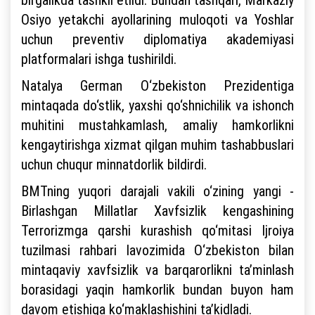
Osiyo yetakchi ayollarining muloqoti va Yoshlar
uchun preventiv diplomatiya akademiyasi
platformalari ishga tushirildi.
Natalya German O‘zbekiston Prezidentiga
mintaqada do‘stlik, yaxshi qo‘shnichilik va ishonch
muhitini mustahkamlash, amaliy hamkorlikni
kengaytirishga xizmat qilgan muhim tashabbuslari
uchun chuqur minnatdorlik bildirdi.
BMTning yuqori darajali vakili o‘zining yangi -
Birlashgan Millatlar Xavfsizlik kengashining
Terrorizmga qarshi kurashish qo‘mitasi Ijroiya
tuzilmasi rahbari lavozimida O‘zbekiston bilan
mintaqaviy xavfsizlik va barqarorlikni ta’minlash
borasidagi yaqin hamkorlik bundan buyon ham
davom etishiga ko‘maklashishini ta’kidladi.