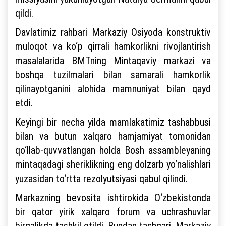
qildi.
Davlatimiz rahbari Markaziy Osiyoda konstruktiv
muloqot va ko‘p qirrali hamkorlikni rivojlantirish
masalalarida BMTning Mintaqaviy markazi va
boshqa tuzilmalari bilan samarali hamkorlik
qilinayotganini alohida mamnuniyat bilan qayd
etdi.
Keyingi bir necha yilda mamlakatimiz tashabbusi
bilan va butun xalqaro hamjamiyat tomonidan
qo‘llab-quvvatlangan holda Bosh assambleyaning
mintaqadagi sheriklikning eng dolzarb yo‘nalishlari
yuzasidan to‘rtta rezolyutsiyasi qabul qilindi.
Markazning bevosita ishtirokida O‘zbekistonda
bir qator yirik xalqaro forum va uchrashuvlar
birgalikda tashkil etildi. Bundan tashqari, Markaziy