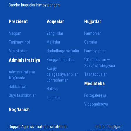
Barcha huquqlar himoyalangan
Prezident
Voqealar
Hujjatlar
Maqom
Yangiliklar
Farmonlar
Tarjimayi hol
Majlislar
Qarorlar
Mukofotlar
Hududlarga safarlar
Farmoyishlar
Administratsiya
Xorijga tashriflar
“Oʻzbekiston —
2030” strategiyasi
Xorijiy
Administratsiya
delegatsiyalar bilan
Tashabbuslar
to‘g‘risida
uchrashuvlar
Mediateka
Rahbariyat
Nutqlar
Quyi tashkilotlar
Fotogalereya
Tabriklar
Videogalereya
Bog'lanish
Diqqat! Agar siz matnda xatoliklarni
Ishlab chiqilgan: