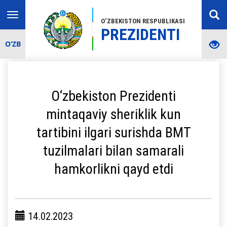
Toggle
O‘ZBEKISTON RESPUBLIKASI
navigation
PREZIDENTI
O‘ZB
O‘zbekiston Prezidenti
mintaqaviy sheriklik kun
tartibini ilgari surishda BMT
tuzilmalari bilan samarali
hamkorlikni qayd etdi
14.02.2023