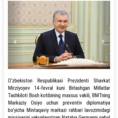
O‘zbekiston Respublikasi Prezidenti Shavkat
Mirziyoyev 14-fevral kuni Birlashgan Millatlar
Tashkiloti Bosh kotibining maxsus vakili, BMTning
Markaziy Osiyo uchun preventiv diplomatiya
bo‘yicha Mintaqaviy markazi rahbari lavozimidagi
missiyasini yakunlayotgan Natalya Germanni qabul