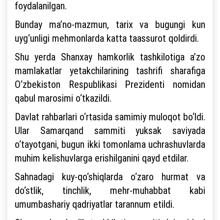
foydalanilgan.
Bunday ma’no-mazmun, tarix va bugungi kun
uyg‘unligi mehmonlarda katta taassurot qoldirdi.
Shu yerda Shanxay hamkorlik tashkilotiga a’zo
mamlakatlar yetakchilarining tashrifi sharafiga
O‘zbekiston Respublikasi Prezidenti nomidan
qabul marosimi o‘tkazildi.
Davlat rahbarlari o‘rtasida samimiy muloqot bo‘ldi.
Ular Samarqand sammiti yuksak saviyada
o‘tayotgani, bugun ikki tomonlama uchrashuvlarda
muhim kelishuvlarga erishilganini qayd etdilar.
Sahnadagi kuy-qo‘shiqlarda o‘zaro hurmat va
do‘stlik, tinchlik, mehr-muhabbat kabi
umumbashariy qadriyatlar tarannum etildi.