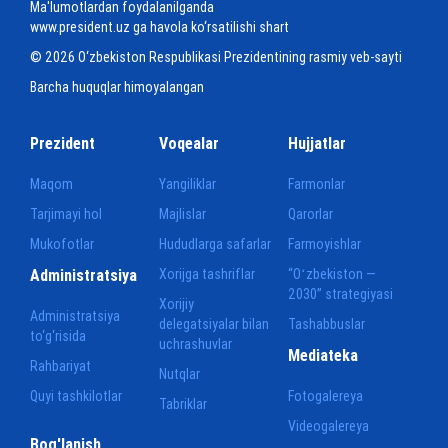
Ma'lumotlardan foydalanilganda
www.president.uz ga havola ko‘rsatilishi shart
© 2026 O‘zbekiston Respublikasi Prezidentining rasmiy veb-sayti
Barcha huquqlar himoyalangan
Prezident
Voqealar
Hujjatlar
Maqom
Yangiliklar
Farmonlar
Tarjimayi hol
Majlislar
Qarorlar
Mukofotlar
Hududlarga safarlar
Farmoyishlar
Administratsiya
Xorijga tashriflar
“Oʻzbekiston —
2030” strategiyasi
Xorijiy
Administratsiya
delegatsiyalar bilan
Tashabbuslar
to‘g‘risida
uchrashuvlar
Mediateka
Rahbariyat
Nutqlar
Quyi tashkilotlar
Fotogalereya
Tabriklar
Videogalereya
Bog'lanish