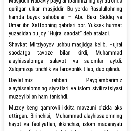
Masjidun Nabaviy payg‘ambarimizning uyi atrofida
qurilgan ulkan masjiddir. Bu yerda Rasulullohning
hamda buyuk sahobalar – Abu Bakr Siddiq va
Umar ibn Xattobning qabrlari bor. Yuksak hurmat
yuzasidan bu joy “Hujrai saodat” deb ataladi.
Shavkat Mirziyoyev ushbu masjidga kelib, Hujrai
saodatga tavoze bilan kirdi, Muhammad
alayhissalomga salavot va salomlar aytdi.
Xalqimizga tinchlik va farovonlik tilab, duo qilindi.
Davlatimiz rahbari Payg‘ambarimiz
alayhissalomning siyratlari va islom sivilizatsiyasi
muzeyi bilan ham tanishdi.
Muzey keng qamrovli ikkita mavzuni o‘zida aks
ettirgan. Birinchisi, Muhammad alayhissalomning
hayot va faoliyatlari, ikkinchisi, islom madaniyati