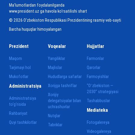
Ma'lumotlardan foydalanilganda
www.president.uz ga havola ko‘rsatilishi shart
© 2026 O‘zbekiston Respublikasi Prezidentining rasmiy veb-sayti
Barcha huquqlar himoyalangan
Prezident
Voqealar
Hujjatlar
Maqom
Yangiliklar
Farmonlar
Tarjimayi hol
Majlislar
Qarorlar
Mukofotlar
Hududlarga safarlar
Farmoyishlar
Administratsiya
Xorijga tashriflar
“Oʻzbekiston —
2030” strategiyasi
Xorijiy
Administratsiya
delegatsiyalar bilan
Tashabbuslar
to‘g‘risida
uchrashuvlar
Mediateka
Rahbariyat
Nutqlar
Quyi tashkilotlar
Fotogalereya
Tabriklar
Videogalereya