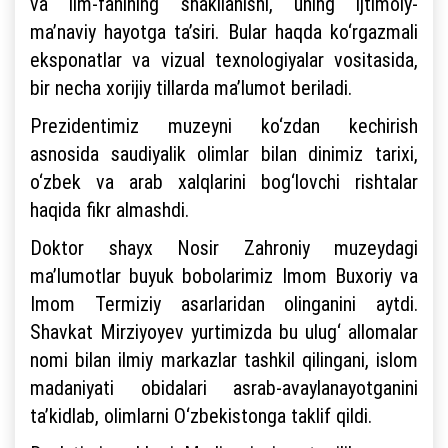
va ilm-fanining shakllanishi, uning ijtimoiy-
ma’naviy hayotga ta’siri. Bular haqda ko‘rgazmali
eksponatlar va vizual texnologiyalar vositasida,
bir necha xorijiy tillarda ma’lumot beriladi.
Prezidentimiz muzeyni ko‘zdan kechirish
asnosida saudiyalik olimlar bilan dinimiz tarixi,
o‘zbek va arab xalqlarini bog‘lovchi rishtalar
haqida fikr almashdi.
Doktor shayx Nosir Zahroniy muzeydagi
ma’lumotlar buyuk bobolarimiz Imom Buxoriy va
Imom Termiziy asarlaridan olinganini aytdi.
Shavkat Mirziyoyev yurtimizda bu ulug‘ allomalar
nomi bilan ilmiy markazlar tashkil qilingani, islom
madaniyati obidalari asrab-avaylanayotganini
ta’kidlab, olimlarni O‘zbekistonga taklif qildi.