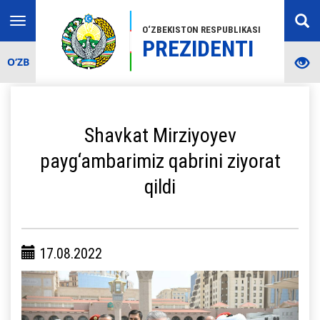
Toggle
O‘ZBEKISTON RESPUBLIKASI
navigation
PREZIDENTI
O‘ZB
Shavkat Mirziyoyev
payg‘ambarimiz qabrini ziyorat
qildi
17.08.2022