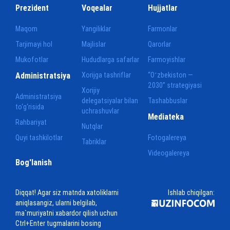
Prezident
Voqealar
Hujjatlar
Maqom
Yangiliklar
Farmonlar
Tarjimayi hol
Majlislar
Qarorlar
Mukofotlar
Hududlarga safarlar
Farmoyishlar
Administratsiya
Xorijga tashriflar
“Oʻzbekiston —
2030” strategiyasi
Xorijiy
Administratsiya
delegatsiyalar bilan
Tashabbuslar
to‘g‘risida
uchrashuvlar
Mediateka
Rahbariyat
Nutqlar
Quyi tashkilotlar
Fotogalereya
Tabriklar
Videogalereya
Bog'lanish
Diqqat! Agar siz matnda xatoliklarni
Ishlab chiqilgan:
aniqlasangiz, ularni belgilab,
ma`muriyatni xabardor qilish uchun
Ctrl+Enter tugmalarini bosing