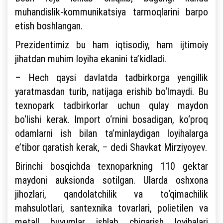
muhandislik-kommunikatsiya tarmoqlarini barpo
etish boshlangan.
Prezidentimiz bu ham iqtisodiy, ham ijtimoiy
jihatdan muhim loyiha ekanini ta’kidladi.
– Hech qaysi davlatda tadbirkorga yengillik
yaratmasdan turib, natijaga erishib bo‘lmaydi. Bu
texnopark tadbirkorlar uchun qulay maydon
bo‘lishi kerak. Import o‘rnini bosadigan, ko‘proq
odamlarni ish bilan ta’minlaydigan loyihalarga
e’tibor qaratish kerak, – dedi Shavkat Mirziyoyev.
Birinchi bosqichda texnoparkning 110 gektar
maydoni auksionda sotilgan. Ularda oshxona
jihozlari, qandolatchilik va to‘qimachilik
mahsulotlari, santexnika tovarlari, polietilen va
metall buyumlar ishlab chiqarish loyihalari