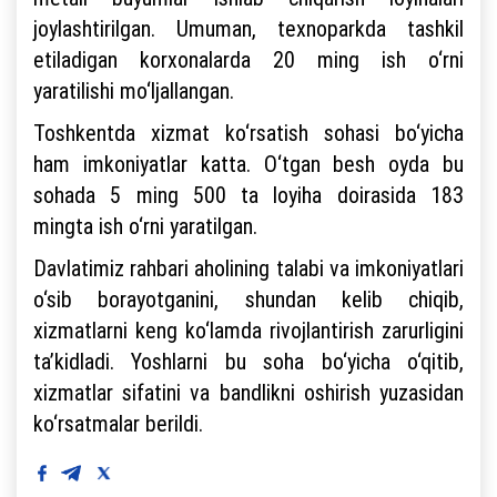
joylashtirilgan. Umuman, texnoparkda tashkil
etiladigan korxonalarda 20 ming ish o‘rni
yaratilishi mo‘ljallangan.
Toshkentda xizmat ko‘rsatish sohasi bo‘yicha
ham imkoniyatlar katta. O‘tgan besh oyda bu
sohada 5 ming 500 ta loyiha doirasida 183
mingta ish o‘rni yaratilgan.
Davlatimiz rahbari aholining talabi va imkoniyatlari
o‘sib borayotganini, shundan kelib chiqib,
xizmatlarni keng ko‘lamda rivojlantirish zarurligini
ta’kidladi. Yoshlarni bu soha bo‘yicha o‘qitib,
xizmatlar sifatini va bandlikni oshirish yuzasidan
ko‘rsatmalar berildi.