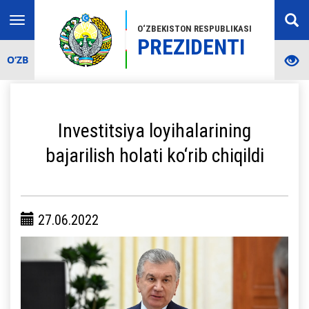
Toggle
O‘ZBEKISTON RESPUBLIKASI
navigation
PREZIDENTI
O‘ZB
Investitsiya loyihalarining
bajarilish holati ko‘rib chiqildi
27.06.2022