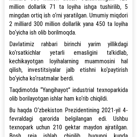
million dollarlik 71 ta loyiha ishga tushirilib, 5
mingdan ortiq ish o‘rni yaratilgan. Umumiy miqdori
2 milliard 300 million dollarlik yana 450 ta loyiha
bo‘yicha ish olib borilmoqda.
Davlatimiz rahbari birinchi yarim yillikdagi
ko‘rsatkichlar yetarli emasligini ta’kidlab,
kechikayotgan loyihalarning muammosini hal
qilish, investitsiyalar jalb etishni ko‘paytirish
bo‘yicha ko‘rsatmalar berdi.
Taqdimotda “Yangihayot” industrial texnoparkida
olib borilayotgan ishlar ham ko‘rib chiqildi.
Bu haqda O‘zbekiston Prezidentining 2021-yil 4-
fevraldagi qarorida belgilangan edi. Ushbu
texnopark uchun 210 gektar maydon ajratilgan.
Bosh reja ishlab chiqilib, bugungi kunda