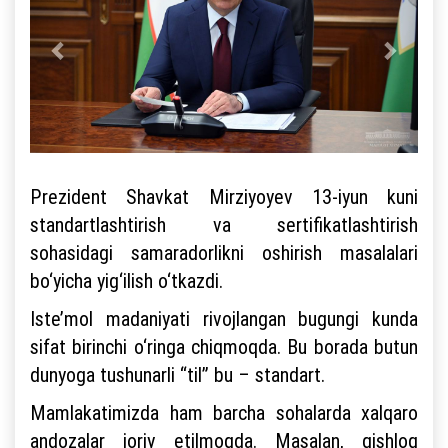
Prezident Shavkat Mirziyoyev 13-iyun kuni
standartlashtirish va sertifikatlashtirish
sohasidagi samaradorlikni oshirish masalalari
bo‘yicha yig‘ilish o‘tkazdi.
Iste’mol madaniyati rivojlangan bugungi kunda
sifat birinchi o‘ringa chiqmoqda. Bu borada butun
dunyoga tushunarli “til” bu – standart.
Mamlakatimizda ham barcha sohalarda xalqaro
andozalar joriy etilmoqda. Masalan, qishloq