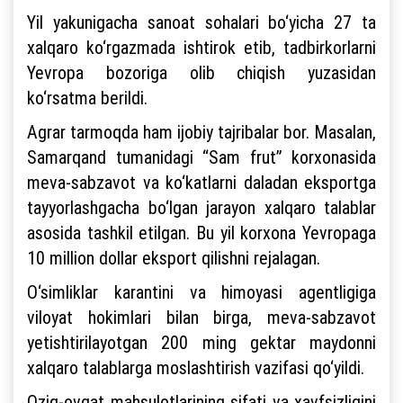
Yil yakunigacha sanoat sohalari bo‘yicha 27 ta
xalqaro ko‘rgazmada ishtirok etib, tadbirkorlarni
Yevropa bozoriga olib chiqish yuzasidan
ko‘rsatma berildi.
Agrar tarmoqda ham ijobiy tajribalar bor. Masalan,
Samarqand tumanidagi “Sam frut” korxonasida
meva-sabzavot va ko‘katlarni daladan eksportga
tayyorlashgacha bo‘lgan jarayon xalqaro talablar
asosida tashkil etilgan. Bu yil korxona Yevropaga
10 million dollar eksport qilishni rejalagan.
O‘simliklar karantini va himoyasi agentligiga
viloyat hokimlari bilan birga, meva-sabzavot
yetishtirilayotgan 200 ming gektar maydonni
xalqaro talablarga moslashtirish vazifasi qo‘yildi.
Oziq-ovqat mahsulotlarining sifati va xavfsizligini