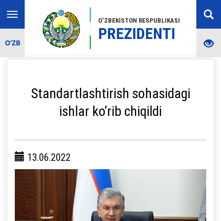
Toggle
O‘ZBEKISTON RESPUBLIKASI
navigation
PREZIDENTI
O‘ZB
Standartlashtirish sohasidagi
ishlar ko‘rib chiqildi
13.06.2022