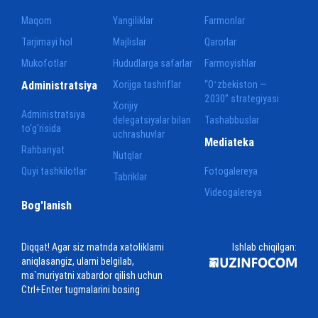
Maqom
Yangiliklar
Farmonlar
Tarjimayi hol
Majlislar
Qarorlar
Mukofotlar
Hududlarga safarlar
Farmoyishlar
Administratsiya
Xorijga tashriflar
“Oʻzbekiston —
2030” strategiyasi
Xorijiy
Administratsiya
delegatsiyalar bilan
Tashabbuslar
to‘g‘risida
uchrashuvlar
Mediateka
Rahbariyat
Nutqlar
Quyi tashkilotlar
Fotogalereya
Tabriklar
Videogalereya
Bog'lanish
Diqqat! Agar siz matnda xatoliklarni
Ishlab chiqilgan:
aniqlasangiz, ularni belgilab,
ma`muriyatni xabardor qilish uchun
Ctrl+Enter tugmalarini bosing