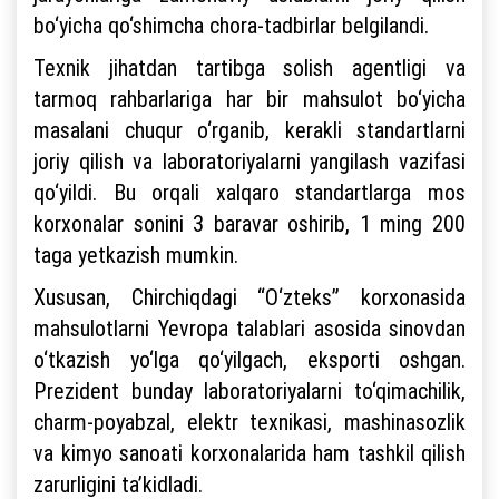
bo‘yicha qo‘shimcha chora-tadbirlar belgilandi.
Texnik jihatdan tartibga solish agentligi va
tarmoq rahbarlariga har bir mahsulot bo‘yicha
masalani chuqur o‘rganib, kerakli standartlarni
joriy qilish va laboratoriyalarni yangilash vazifasi
qo‘yildi. Bu orqali xalqaro standartlarga mos
korxonalar sonini 3 baravar oshirib, 1 ming 200
taga yetkazish mumkin.
Xususan, Chirchiqdagi “O‘zteks” korxonasida
mahsulotlarni Yevropa talablari asosida sinovdan
o‘tkazish yo‘lga qo‘yilgach, eksporti oshgan.
Prezident bunday laboratoriyalarni to‘qimachilik,
charm-poyabzal, elektr texnikasi, mashinasozlik
va kimyo sanoati korxonalarida ham tashkil qilish
zarurligini ta’kidladi.