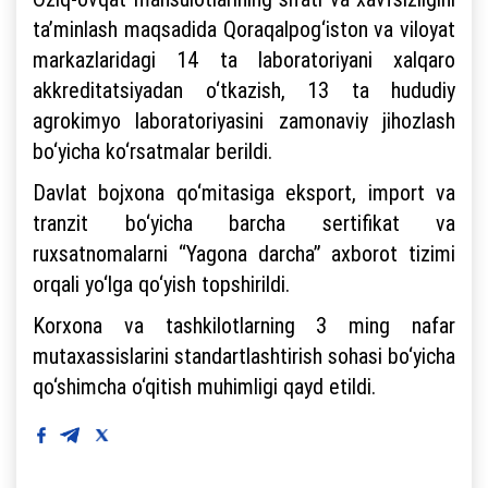
ta’minlash maqsadida Qoraqalpog‘iston va viloyat
markazlaridagi 14 ta laboratoriyani xalqaro
akkreditatsiyadan o‘tkazish, 13 ta hududiy
agrokimyo laboratoriyasini zamonaviy jihozlash
bo‘yicha ko‘rsatmalar berildi.
Davlat bojxona qo‘mitasiga eksport, import va
tranzit bo‘yicha barcha sertifikat va
ruxsatnomalarni “Yagona darcha” axborot tizimi
orqali yo‘lga qo‘yish topshirildi.
Korxona va tashkilotlarning 3 ming nafar
mutaxassislarini standartlashtirish sohasi bo‘yicha
qo‘shimcha o‘qitish muhimligi qayd etildi.