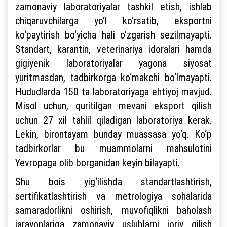
zamonaviy laboratoriyalar tashkil etish, ishlab
chiqaruvchilarga yo‘l ko‘rsatib, eksportni
ko‘paytirish bo‘yicha hali o‘zgarish sezilmayapti.
Standart, karantin, veterinariya idoralari hamda
gigiyenik laboratoriyalar yagona siyosat
yuritmasdan, tadbirkorga ko‘makchi bo‘lmayapti.
Hududlarda 150 ta laboratoriyaga ehtiyoj mavjud.
Misol uchun, quritilgan mevani eksport qilish
uchun 27 xil tahlil qiladigan laboratoriya kerak.
Lekin, birontayam bunday muassasa yo‘q. Ko‘p
tadbirkorlar bu muammolarni mahsulotini
Yevropaga olib borganidan keyin bilayapti.
Shu bois yig‘ilishda standartlashtirish,
sertifikatlashtirish va metrologiya sohalarida
samaradorlikni oshirish, muvofiqlikni baholash
jarayonlariga zamonaviy uslublarni joriy qilish