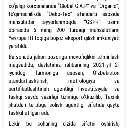
xo‘jaligi korxonalarida “Global G.A.P.” va “Organic”,
to‘qimachilikda “Oeko-Tex” standarti asosida
mahsulotlar tayyorlanmoqda. “GSP+” tizimi
doirasida 6 ming 200 turdagi mahsulotlarni
Yevropa Ittifoqiga bojsiz eksport qilish imkoniyati
yaratildi.
Bu sohada jahon bozoriga muvofiqlikni ta’minlash
maqsadida, davlatimiz rahbarining 2021-yil 2-
iyundagi farmoniga asosan, O‘zbekiston
standartlashtirish, metrologiya va
sertifikatlashtirish agentligi Investitsiyalar va
tashqi savdo vazirligi tizimiga o‘tkazilib, Texnik
jihatdan tartibga solish agentligi sifatida qayta
tashkil etilgan edi.
Lekin bu sohaning o‘zida sifatni oshirish,