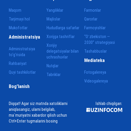
Maqom
Yangiliklar
Farmonlar
Tarjimayi hol
Majlislar
Qarorlar
Mukofotlar
Hududlarga safarlar
Farmoyishlar
Administratsiya
Xorijga tashriflar
“Oʻzbekiston —
2030” strategiyasi
Xorijiy
Administratsiya
delegatsiyalar bilan
Tashabbuslar
to‘g‘risida
uchrashuvlar
Mediateka
Rahbariyat
Nutqlar
Quyi tashkilotlar
Fotogalereya
Tabriklar
Videogalereya
Bog'lanish
Diqqat! Agar siz matnda xatoliklarni
Ishlab chiqilgan:
aniqlasangiz, ularni belgilab,
ma`muriyatni xabardor qilish uchun
Ctrl+Enter tugmalarini bosing