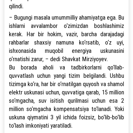
qilindi.
– Bugungi masala umummilliy ahamiyatga ega. Bu
ishlarni avvalambor o‘zimizdan boshlashimiz
kerak. Har bir hokim, vazir, barcha darajadagi
rahbarlar shaxsiy namuna ko‘rsatib, o‘z uyi,
ishxonasida muqobil energiya uskunasini
o‘rnatishi zarur, – dedi Shavkat Mirziyoyev.
Bu borada aholi va tadbirkorlarni qo‘llab-
quvvatlash uchun yangi tizim belgilandi. Ushbu
tizimga ko‘ra, har bir o‘rnatilgan quyosh va shamol
elektr uskunasi uchun, quvvatiga qarab, 15 million
so‘mgacha, suv isitish qurilmasi uchun esa 2
million so‘mgacha kompensatsiya to‘lanadi. Yoki
uskuna qiymatini 3 yil ichida foizsiz, bo‘lib-bo‘lib
to‘lash imkoniyati yaratiladi.