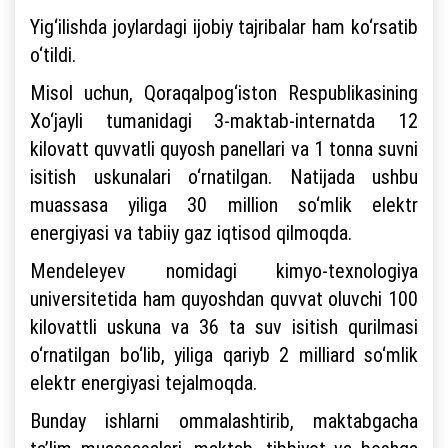
Yig‘ilishda joylardagi ijobiy tajribalar ham ko‘rsatib
o‘tildi.
Misol uchun, Qoraqalpog‘iston Respublikasining
Xo‘jayli tumanidagi 3-maktab-internatda 12
kilovatt quvvatli quyosh panellari va 1 tonna suvni
isitish uskunalari o‘rnatilgan. Natijada ushbu
muassasa yiliga 30 million so‘mlik elektr
energiyasi va tabiiy gaz iqtisod qilmoqda.
Mendeleyev nomidagi kimyo-texnologiya
universitetida ham quyoshdan quvvat oluvchi 100
kilovattli uskuna va 36 ta suv isitish qurilmasi
o‘rnatilgan bo‘lib, yiliga qariyb 2 milliard so‘mlik
elektr energiyasi tejalmoqda.
Bunday ishlarni ommalashtirib, maktabgacha