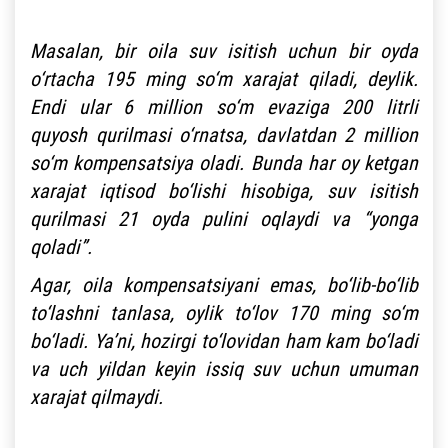
Masalan, bir oila suv isitish uchun bir oyda
o‘rtacha 195 ming so‘m xarajat qiladi, deylik.
Endi ular 6 million so‘m evaziga 200 litrli
quyosh qurilmasi o‘rnatsa, davlatdan 2 million
so‘m kompensatsiya oladi. Bunda har oy ketgan
xarajat iqtisod bo‘lishi hisobiga, suv isitish
qurilmasi 21 oyda pulini oqlaydi va “yonga
qoladi”.
Agar, oila kompensatsiyani emas, bo‘lib-bo‘lib
to‘lashni tanlasa, oylik to‘lov 170 ming so‘m
bo‘ladi. Ya’ni, hozirgi to‘lovidan ham kam bo‘ladi
va uch yildan keyin issiq suv uchun umuman
xarajat qilmaydi.