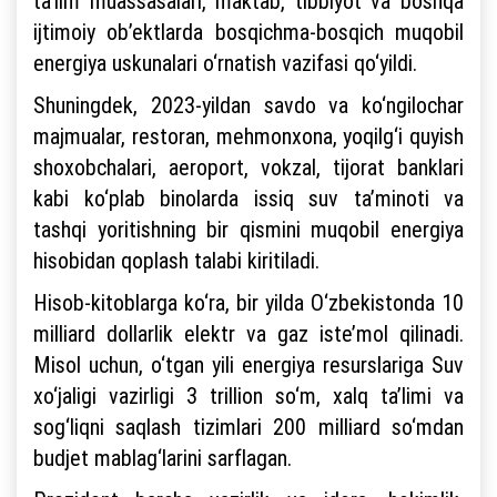
ta’lim muassasalari, maktab, tibbiyot va boshqa
ijtimoiy ob’ektlarda bosqichma-bosqich muqobil
energiya uskunalari o‘rnatish vazifasi qo‘yildi.
Shuningdek, 2023-yildan savdo va ko‘ngilochar
majmualar, restoran, mehmonxona, yoqilg‘i quyish
shoxobchalari, aeroport, vokzal, tijorat banklari
kabi ko‘plab binolarda issiq suv ta’minoti va
tashqi yoritishning bir qismini muqobil energiya
hisobidan qoplash talabi kiritiladi.
Hisob-kitoblarga ko‘ra, bir yilda O‘zbekistonda 10
milliard dollarlik elektr va gaz iste’mol qilinadi.
Misol uchun, o‘tgan yili energiya resurslariga Suv
xo‘jaligi vazirligi 3 trillion so‘m, xalq ta’limi va
sog‘liqni saqlash tizimlari 200 milliard so‘mdan
budjet mablag‘larini sarflagan.