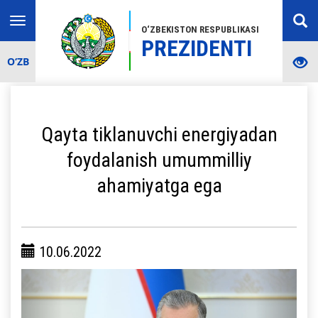
Toggle
O‘ZBEKISTON RESPUBLIKASI
navigation
PREZIDENTI
O‘ZB
Qayta tiklanuvchi energiyadan
foydalanish umummilliy
ahamiyatga ega
10.06.2022