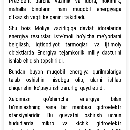
Prezident barcha vazirlik va idora, hokimlik,
mahalla binolarini ham muqobil energiyaga
o‘tkazish vaqti kelganini ta’kidladi.
Shu bois Moliya vazirligiga davlat idoralarida
energiya resurslari iste’moli bo‘yicha me’yorlarni
belgilash, iqtisodiyot tarmoqlari va ijtimoiy
ob’ektlarda Energiya tejamkorlik milliy dasturini
ishlab chiqish topshirildi.
Bundan buyon muqobil energiya qurilmalariga
talab oshishini hisobga olib, ularni ishlab
chiqarishni ko‘paytirish zarurligi qayd etildi.
Xalqimizni qo‘shimcha energiya bilan
ta’minlashning yana bir manbasi gidroelektr
stansiyalaridir. Bu quvvatni oshirish uchun
hududlarda mikro va kichik gidroelektr