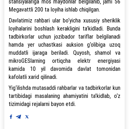
stansiyalariga mos maydonlar belgilanib, jami 56
Megavattli 200 ta loyiha ishlab chiqilgan.
Davlatimiz rahbari ular bo‘yicha xususiy sheriklik
loyihalarini boshlash kerakligini ta’kidladi. Bunda
tadbirkorlar uchun jozibador tariflar belgilanadi
hamda yer uchastkasi auksion g‘olibiga uzoq
muddatli ijaraga beriladi. Quyosh, shamol va
mikroGESlarning ortiqcha elektr energiyasi
kamida 10 yil davomida davlat tomonidan
kafolatli xarid qilinadi.
Yig‘ilishda mutasaddi rahbarlar va tadbirkorlar kun
tartibidagi masalaning ahamiyatini ta’kidlab, o‘z
tizimidagi rejalarni bayon etdi.