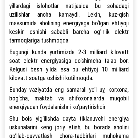
yillardagi islohotlar natijasida bu sohadagi
uzilishlar ancha kamaydi. Lekin, kuz-qish
mavsumida aholining energiyaga bo‘lgan ehtiyoji
keskin oshishi sababli barcha og‘irlik elektr
tarmoqlariga tushmoqda.
Bugungi kunda yurtimizda 2-3 milliard kilovatt
soat elektr energiyasiga qo‘shimcha talab bor.
Kelgusi besh yilda esa bu ehtiyoj 10 milliard
kilovatt soatga oshishi kutilmoqda.
Bunday vaziyatda eng samarali yo‘l uy, korxona,
bog‘cha, maktab va shifoxonalarda muqobil
energiyadan foydalanishni ko‘paytirishdir.
Shu bois yig‘ilishda qayta tiklanuvchi energiya
uskunalarini keng joriy etish, bu borada aholini
qo‘llab-quvvatlash chora-tadbirlari muhokama