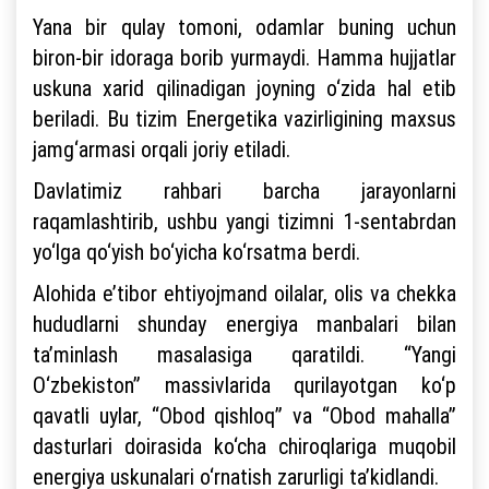
Yana bir qulay tomoni, odamlar buning uchun
biron-bir idoraga borib yurmaydi. Hamma hujjatlar
uskuna xarid qilinadigan joyning o‘zida hal etib
beriladi. Bu tizim Energetika vazirligining maxsus
jamg‘armasi orqali joriy etiladi.
Davlatimiz rahbari barcha jarayonlarni
raqamlashtirib, ushbu yangi tizimni 1-sentabrdan
yo‘lga qo‘yish bo‘yicha ko‘rsatma berdi.
Alohida e’tibor ehtiyojmand oilalar, olis va chekka
hududlarni shunday energiya manbalari bilan
ta’minlash masalasiga qaratildi. “Yangi
O‘zbekiston” massivlarida qurilayotgan ko‘p
qavatli uylar, “Obod qishloq” va “Obod mahalla”
dasturlari doirasida ko‘cha chiroqlariga muqobil
energiya uskunalari o‘rnatish zarurligi ta’kidlandi.