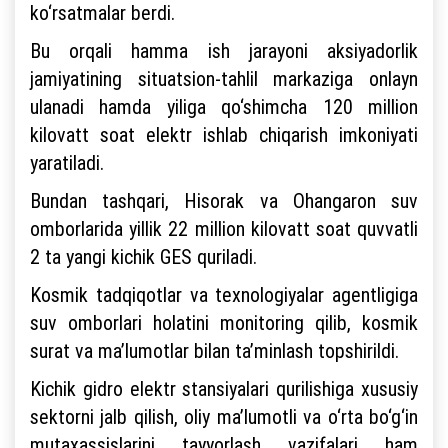
ko‘rsatmalar berdi.
Bu orqali hamma ish jarayoni aksiyadorlik
jamiyatining situatsion-tahlil markaziga onlayn
ulanadi hamda yiliga qo‘shimcha 120 million
kilovatt soat elektr ishlab chiqarish imkoniyati
yaratiladi.
Bundan tashqari, Hisorak va Ohangaron suv
omborlarida yillik 22 million kilovatt soat quvvatli
2 ta yangi kichik GES quriladi.
Kosmik tadqiqotlar va texnologiyalar agentligiga
suv omborlari holatini monitoring qilib, kosmik
surat va ma’lumotlar bilan ta’minlash topshirildi.
Kichik gidro elektr stansiyalari qurilishiga xususiy
sektorni jalb qilish, oliy ma’lumotli va o‘rta bo‘g‘in
mutaxassislarini tayyorlash vazifalari ham