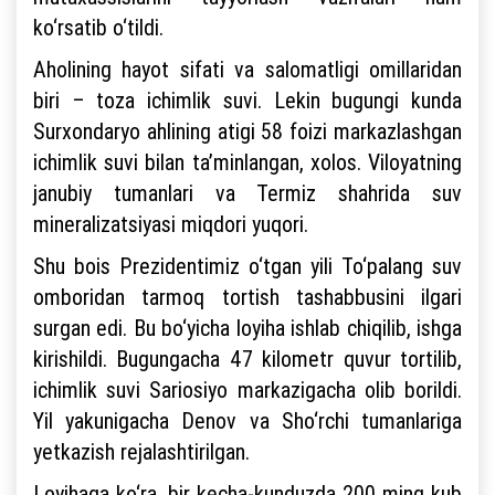
ko‘rsatib o‘tildi.
Aholining hayot sifati va salomatligi omillaridan
biri – toza ichimlik suvi. Lekin bugungi kunda
Surxondaryo ahlining atigi 58 foizi markazlashgan
ichimlik suvi bilan ta’minlangan, xolos. Viloyatning
janubiy tumanlari va Termiz shahrida suv
mineralizatsiyasi miqdori yuqori.
Shu bois Prezidentimiz o‘tgan yili To‘palang suv
omboridan tarmoq tortish tashabbusini ilgari
surgan edi. Bu bo‘yicha loyiha ishlab chiqilib, ishga
kirishildi. Bugungacha 47 kilometr quvur tortilib,
ichimlik suvi Sariosiyo markazigacha olib borildi.
Yil yakunigacha Denov va Sho‘rchi tumanlariga
yetkazish rejalashtirilgan.
Loyihaga ko‘ra, bir kecha-kunduzda 200 ming kub