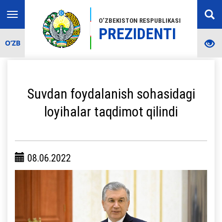
Toggle
O‘ZBEKISTON RESPUBLIKASI
navigation
PREZIDENTI
O‘ZB
Suvdan foydalanish sohasidagi
loyihalar taqdimot qilindi
08.06.2022