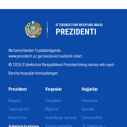
O‘ZBEKISTON RESPUBLIKASI
PREZIDENTI
Ma'lumotlardan foydalanilganda
www.president.uz ga havola ko‘rsatilishi shart
© 2026 O‘zbekiston Respublikasi Prezidentining rasmiy veb-sayti
Barcha huquqlar himoyalangan
Prezident
Voqealar
Hujjatlar
Maqom
Yangiliklar
Farmonlar
Tarjimayi hol
Majlislar
Qarorlar
Mukofotlar
Hududlarga safarlar
Farmoyishlar
Administratsiya
Xorijga tashriflar
“Oʻzbekiston —