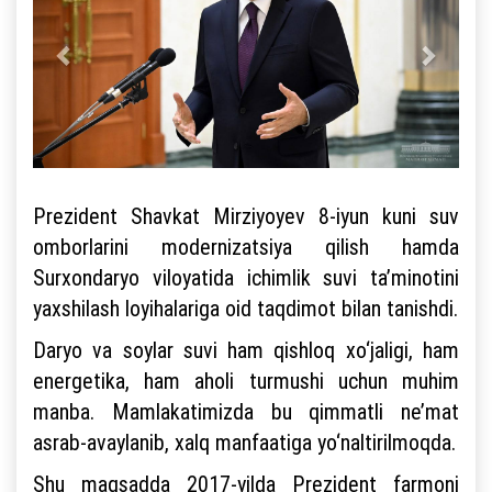
Prezident Shavkat Mirziyoyev 8-iyun kuni suv
omborlarini modernizatsiya qilish hamda
Surxondaryo viloyatida ichimlik suvi ta’minotini
yaxshilash loyihalariga oid taqdimot bilan tanishdi.
Daryo va soylar suvi ham qishloq xo‘jaligi, ham
energetika, ham aholi turmushi uchun muhim
manba. Mamlakatimizda bu qimmatli ne’mat
asrab-avaylanib, xalq manfaatiga yo‘naltirilmoqda.
Shu maqsadda 2017-yilda Prezident farmoni