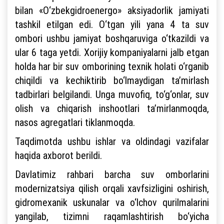
bilan «O‘zbekgidroenergo» aksiyadorlik jamiyati
tashkil etilgan edi. O‘tgan yili yana 4 ta suv
ombori ushbu jamiyat boshqaruviga o‘tkazildi va
ular 6 taga yetdi. Xorijiy kompaniyalarni jalb etgan
holda har bir suv omborining texnik holati o‘rganib
chiqildi va kechiktirib bo‘lmaydigan ta’mirlash
tadbirlari belgilandi. Unga muvofiq, to‘g‘onlar, suv
olish va chiqarish inshootlari ta’mirlanmoqda,
nasos agregatlari tiklanmoqda.
Taqdimotda ushbu ishlar va oldindagi vazifalar
haqida axborot berildi.
Davlatimiz rahbari barcha suv omborlarini
modernizatsiya qilish orqali xavfsizligini oshirish,
gidromexanik uskunalar va o‘lchov qurilmalarini
yangilab, tizimni raqamlashtirish bo‘yicha