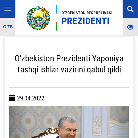
Toggle
O‘ZBEKISTON RESPUBLIKASI
navigation
PREZIDENTI
O‘ZB
O‘zbekiston Prezidenti Yaponiya
tashqi ishlar vazirini qabul qildi
29.04.2022