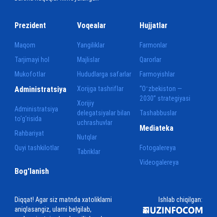
Prezident
Voqealar
Hujjatlar
Maqom
Yangiliklar
Farmonlar
Tarjimayi hol
Majlislar
Qarorlar
Mukofotlar
Hududlarga safarlar
Farmoyishlar
Administratsiya
Xorijga tashriflar
“Oʻzbekiston —
2030” strategiyasi
Xorijiy
Administratsiya
delegatsiyalar bilan
Tashabbuslar
to‘g‘risida
uchrashuvlar
Mediateka
Rahbariyat
Nutqlar
Quyi tashkilotlar
Fotogalereya
Tabriklar
Videogalereya
Bog'lanish
Diqqat! Agar siz matnda xatoliklarni
Ishlab chiqilgan:
aniqlasangiz, ularni belgilab,