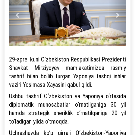
29-aprel kuni O‘zbekiston Respublikasi Prezidenti
Shavkat Mirziyoyev mamlakatimizda rasmiy
tashrif bilan bo‘lib turgan Yaponiya tashqi ishlar
vaziri Yosimasa Xayasini qabul qildi.
Ushbu tashrif O‘zbekiston va Yaponiya o‘rtasida
diplomatik munosabatlar o‘rnatilganiga 30 yil
hamda strategik sheriklik o‘rnatilganiga 20 yil
to‘ladigan yilda o‘tmoqda.
Uchrashuvda ko‘p qirrali O‘zbekiston-Yaponiya