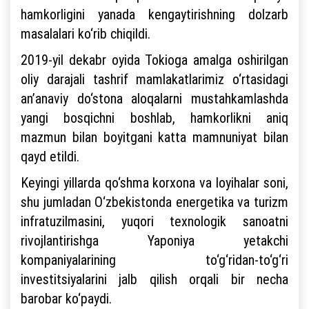
hamkorligini yanada kengaytirishning dolzarb
masalalari ko‘rib chiqildi.
2019-yil dekabr oyida Tokioga amalga oshirilgan
oliy darajali tashrif mamlakatlarimiz o‘rtasidagi
an’anaviy do‘stona aloqalarni mustahkamlashda
yangi bosqichni boshlab, hamkorlikni aniq
mazmun bilan boyitgani katta mamnuniyat bilan
qayd etildi.
Keyingi yillarda qo‘shma korxona va loyihalar soni,
shu jumladan O‘zbekistonda energetika va turizm
infratuzilmasini, yuqori texnologik sanoatni
rivojlantirishga Yaponiya yetakchi
kompaniyalarining to‘g‘ridan-to‘g‘ri
investitsiyalarini jalb qilish orqali bir necha
barobar ko‘paydi.