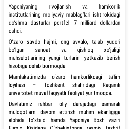
Yaponiyaning rivojlanish va hamkorlik
institutlarining moliyaviy mablag‘lari ishtirokidagi
qo‘shma dasturlar portfeli 7 milliard dollardan
oshdi.
O‘zaro savdo hajmi, eng avvalo, talab yuqori
bo‘lgan sanoat va qishloq xo‘jaligi
mahsulotlarining yangi turlarini yetkazib berish
hisobiga oshib bormoqda.
Mamlakatimizda o‘zaro hamkorlikdagi ta’lim
loyihasi – Toshkent shahridagi Raqamli
universitet muvaffaqiyatli faoliyat yuritmoqda.
Davlatimiz rahbari oliy darajadagi samarali
muloqotlarni davom ettirish muhim ekanligiga
alohida to‘xtaldi hamda Yaponiya Bosh vaziri
Fumio Kisidaga O‘zbekistonga rasmiy tashrif