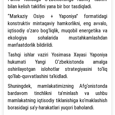
bilan kelish taklifini yana bir bor tasdiqladi.
“Markaziy Osiyo + Yaponiya” formatidagi
konstruktiv mintaqaviy hamkorlikni, eng avvalo,
iqtisodiy o‘zaro bog‘liqlik, muqobil energetika va
ekologiya sohalarida mustahkamlashdan
manfaatdorlik bildirildi.
Tashqi ishlar vaziri Yosimasa Xayasi Yaponiya
hukumati Yangi O‘zbekistonda amalga
oshirilayotgan islohotlar strategiyasini to‘liq
qo‘llab-quvvatlashini ta’kidladi.
Shuningdek, mamlakatimizning Afg‘onistonda
bardavom tinchlikni ta’minlash va ushbu
mamlakatning iqtisodiy tiklanishiga ko‘maklashish
borasidagi sa’y-harakatlari yuqori baholandi.