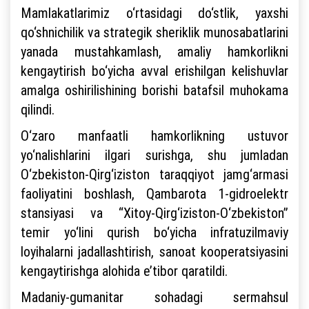
Mamlakatlarimiz o‘rtasidagi do‘stlik, yaxshi
qo‘shnichilik va strategik sheriklik munosabatlarini
yanada mustahkamlash, amaliy hamkorlikni
kengaytirish bo‘yicha avval erishilgan kelishuvlar
amalga oshirilishining borishi batafsil muhokama
qilindi.
O‘zaro manfaatli hamkorlikning ustuvor
yo‘nalishlarini ilgari surishga, shu jumladan
O‘zbekiston-Qirg‘iziston taraqqiyot jamg‘armasi
faoliyatini boshlash, Qambarota 1-gidroelektr
stansiyasi va “Xitoy-Qirg‘iziston-O‘zbekiston”
temir yo‘lini qurish bo‘yicha infratuzilmaviy
loyihalarni jadallashtirish, sanoat kooperatsiyasini
kengaytirishga alohida e’tibor qaratildi.
Madaniy-gumanitar sohadagi sermahsul