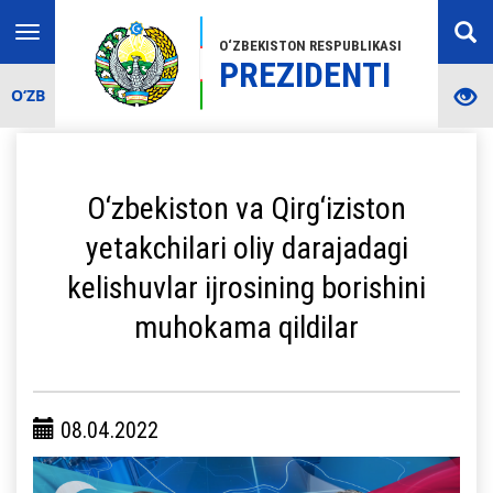
Toggle
O‘ZBEKISTON RESPUBLIKASI
navigation
PREZIDENTI
O‘ZB
O‘zbekiston va Qirg‘iziston
yetakchilari oliy darajadagi
kelishuvlar ijrosining borishini
muhokama qildilar
08.04.2022