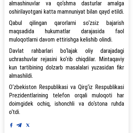
almashinuvlar va qo‘shma dasturlar amalga
oshirilayotgani katta mamnuniyat bilan qayd etildi.
Qabul qilingan qarorlarni so‘zsiz bajarish
maqsadida hukumatlar darajasida faol
muloqotlarni davom ettirishga kelishib olindi.
Davlat rahbarlari bo‘lajak oliy darajadagi
uchrashuvlar rejasini ko‘rib chiqdilar. Mintaqaviy
kun tartibining dolzarb masalalari yuzasidan fikr
almashildi.
O‘zbekiston Respublikasi va Qirg‘iz Respublikasi
Prezidentlarining telefon orqali muloqoti har
doimgidek ochiq, ishonchli va do‘stona ruhda
o‘tdi.