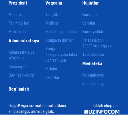
Prezident
Voqealar
Hujjatlar
Maqom
Yangiliklar
Farmonlar
Tarjimayi hol
Majlislar
Qarorlar
Mukofotlar
Hududlarga safarlar
Farmoyishlar
Administratsiya
Xorijga tashriflar
“Oʻzbekiston —
2030” strategiyasi
Xorijiy
Administratsiya
delegatsiyalar bilan
Tashabbuslar
to‘g‘risida
uchrashuvlar
Mediateka
Rahbariyat
Nutqlar
Quyi tashkilotlar
Fotogalereya
Tabriklar
Videogalereya
Bog'lanish
Diqqat! Agar siz matnda xatoliklarni
Ishlab chiqilgan:
aniqlasangiz, ularni belgilab,
ma`muriyatni xabardor qilish uchun
Ctrl+Enter tugmalarini bosing