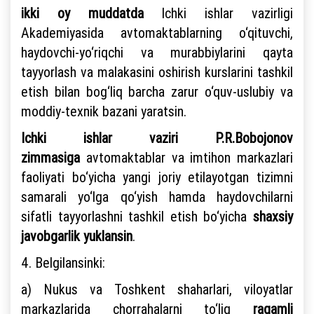
ikki oy muddatda
Ichki ishlar vazirligi
Akademiyasida avtomaktablarning o‘qituvchi,
haydovchi-yo‘riqchi va murabbiylarini qayta
tayyorlash va malakasini oshirish kurslarini tashkil
etish bilan bog‘liq barcha zarur o‘quv-uslubiy va
moddiy-texnik bazani yaratsin.
Ichki ishlar vaziri P.R.Bobojonov
zimmasiga
avtomaktablar va imtihon markazlari
faoliyati bo‘yicha yangi joriy etilayotgan tizimni
samarali yo‘lga qo‘yish hamda haydovchilarni
sifatli tayyorlashni tashkil etish bo‘yicha
shaxsiy
javobgarlik yuklansin
.
4. Belgilansinki:
a) Nukus va Toshkent shaharlari, viloyatlar
markazlarida chorrahalarni to‘liq
raqamli