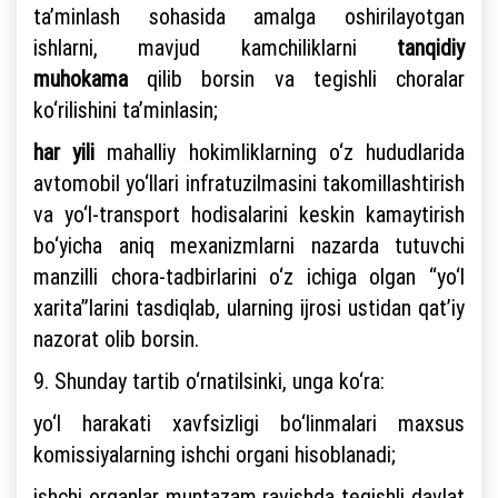
ta’minlash sohasida amalga oshirilayotgan
ishlarni, mavjud kamchiliklarni
tanqidiy
muhokama
qilib borsin va tegishli choralar
ko‘rilishini ta’minlasin;
har yili
mahalliy hokimliklarning o‘z hududlarida
avtomobil yo‘llari infratuzilmasini takomillashtirish
va yo‘l-transport hodisalarini keskin kamaytirish
bo‘yicha aniq mexanizmlarni nazarda tutuvchi
manzilli chora-tadbirlarini o‘z ichiga olgan “yo‘l
xarita”larini tasdiqlab, ularning ijrosi ustidan qat’iy
nazorat olib borsin.
9. Shunday tartib o‘rnatilsinki, unga ko‘ra:
yo‘l harakati xavfsizligi bo‘linmalari maxsus
komissiyalarning ishchi organi hisoblanadi;
ishchi organlar muntazam ravishda tegishli davlat