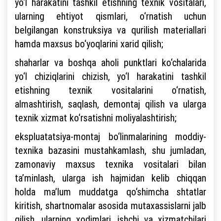
yo‘l harakatini tashkil etishning texnik vositalari,
ularning ehtiyot qismlari, o‘rnatish uchun
belgilangan konstruksiya va qurilish materiallari
hamda maxsus bo‘yoqlarini xarid qilish;
shaharlar va boshqa aholi punktlari ko‘chalarida
yo‘l chiziqlarini chizish, yo‘l harakatini tashkil
etishning texnik vositalarini o‘rnatish,
almashtirish, saqlash, demontaj qilish va ularga
texnik xizmat ko‘rsatishni moliyalashtirish;
ekspluatatsiya-montaj bo‘linmalarining moddiy-
texnika bazasini mustahkamlash, shu jumladan,
zamonaviy maxsus texnika vositalari bilan
ta’minlash, ularga ish hajmidan kelib chiqqan
holda ma’lum muddatga qo‘shimcha shtatlar
kiritish, shartnomalar asosida mutaxassislarni jalb
qilish, ularning xodimlari, ishchi va xizmatchilari