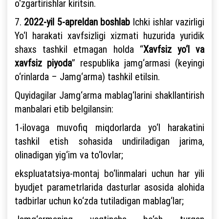
o‘zgartirishlar kiritsin.
7.
2022-yil 5-apreldan boshlab
Ichki ishlar vazirligi
Yo‘l harakati xavfsizligi xizmati huzurida yuridik
shaxs tashkil etmagan holda “
Xavfsiz yo‘l va
xavfsiz piyoda
” respublika jamg‘armasi (keyingi
o‘rinlarda – Jamg‘arma) tashkil etilsin.
Quyidagilar Jamg‘arma mablag‘larini shakllantirish
manbalari etib belgilansin:
1-ilovaga muvofiq miqdorlarda yo‘l harakatini
tashkil etish sohasida undiriladigan jarima,
olinadigan yig‘im va to‘lovlar;
ekspluatatsiya-montaj bo‘linmalari uchun har yili
byudjet parametrlarida dasturlar asosida alohida
tadbirlar uchun ko‘zda tutiladigan mablag‘lar;