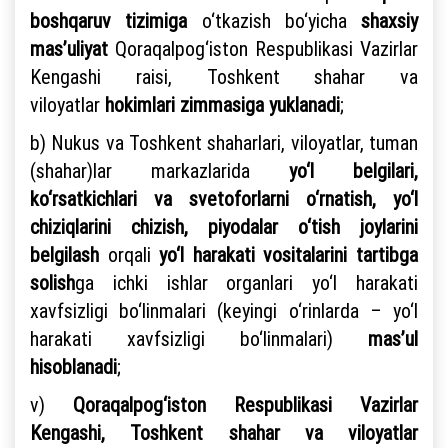
boshqaruv tizimiga
o‘tkazish bo‘yicha
shaxsiy
mas’uliyat
Qoraqalpog‘iston Respublikasi Vazirlar
Kengashi raisi, Toshkent shahar va
viloyatlar
hokimlari zimmasiga yuklanadi
;
b) Nukus va Toshkent shaharlari, viloyatlar, tuman
(shahar)lar markazlarida
yo‘l belgilari,
ko‘rsatkichlari va svetoforlarni o‘rnatish, yo‘l
chiziqlarini chizish, piyodalar o‘tish joylarini
belgilash
orqali
yo‘l harakati vositalarini tartibga
solish
ga ichki ishlar organlari yo‘l harakati
xavfsizligi bo‘linmalari (keyingi o‘rinlarda – yo‘l
harakati xavfsizligi bo‘linmalari)
mas’ul
hisoblanadi
;
v)
Qoraqalpog‘iston Respublikasi Vazirlar
Kengashi, Toshkent shahar va viloyatlar