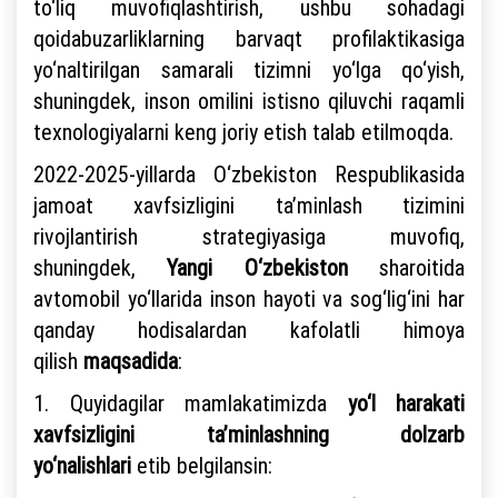
to‘liq muvofiqlashtirish, ushbu sohadagi
qoidabuzarliklarning barvaqt profilaktikasiga
yo‘naltirilgan samarali tizimni yo‘lga qo‘yish,
shuningdek, inson omilini istisno qiluvchi raqamli
texnologiyalarni keng joriy etish talab etilmoqda.
2022-2025-yillarda O‘zbekiston Respublikasida
jamoat xavfsizligini ta’minlash tizimini
rivojlantirish strategiyasiga muvofiq,
shuningdek,
Yangi O‘zbekiston
sharoitida
avtomobil yo‘llarida inson hayoti va sog‘lig‘ini har
qanday hodisalardan kafolatli himoya
qilish
maqsadida
:
1. Quyidagilar mamlakatimizda
yo‘l harakati
xavfsizligini ta’minlashning dolzarb
yo‘nalishlari
etib belgilansin: