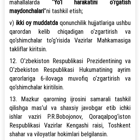
mahallalarda “
Yo‘l harakatini o‘rgatish
maydonchalari
”ni tashkil etish;
v)
ikki oy muddatda
qonunchilik hujjatlariga ushbu
qarordan kelib chiqadigan o‘zgartirish va
qo‘shimchalar to‘g‘risida Vazirlar Mahkamasiga
takliflar kiritsin.
12. O‘zbekiston Respublikasi Prezidentining va
O‘zbekiston Respublikasi Hukumatining ayrim
qarorlariga 6-ilovaga muvofiq o‘zgartirish va
qo‘shimchalar kiritilsin.
13. Mazkur qarorning ijrosini samarali tashkil
qilishga mas’ul va shaxsiy javobgar etib ichki
ishlar vaziri P.R.Bobojonov, Qoraqalpog‘iston
Respublikasi Vazirlar Kengashi raisi, Toshkent
shahar va viloyatlar hokimlari belgilansin.