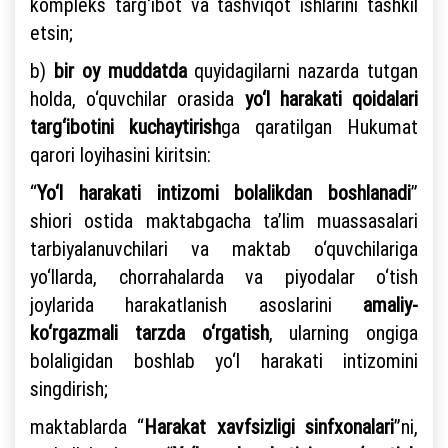
kompleks targ‘ibot va tashviqot ishlarini tashkil
etsin;
b)
bir oy muddatda
quyidagilarni nazarda tutgan
holda, o‘quvchilar orasida
yo‘l harakati qoidalari
targ‘ibotini kuchaytirish
ga qaratilgan Hukumat
qarori loyihasini kiritsin:
“
Yo‘l harakati intizomi bolalikdan boshlanadi
”
shiori ostida maktabgacha ta’lim muassasalari
tarbiyalanuvchilari va maktab o‘quvchilariga
yo‘llarda, chorrahalarda va piyodalar o‘tish
joylarida harakatlanish asoslarini
amaliy-
ko‘rgazmali tarzda o‘rgatish
, ularning ongiga
bolaligidan boshlab yo‘l harakati intizomini
singdirish;
maktablarda “
Harakat xavfsizligi sinfxonalari
”ni,