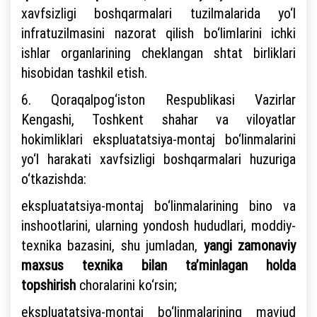
xavfsizligi boshqarmalari tuzilmalarida yo‘l
infratuzilmasini nazorat qilish bo‘limlarini ichki
ishlar organlarining cheklangan shtat birliklari
hisobidan tashkil etish.
6. Qoraqalpog‘iston Respublikasi Vazirlar
Kengashi, Toshkent shahar va viloyatlar
hokimliklari ekspluatatsiya-montaj bo‘linmalarini
yo‘l harakati xavfsizligi boshqarmalari huzuriga
o‘tkazishda:
ekspluatatsiya-montaj bo‘linmalarining bino va
inshootlarini, ularning yondosh hududlari, moddiy-
texnika bazasini, shu jumladan,
yangi zamonaviy
maxsus texnika bilan ta’minlagan holda
topshirish
choralarini ko‘rsin;
ekspluatatsiya-montaj bo‘linmalarining mavjud