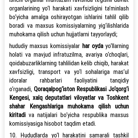
organlarining yo‘l harakati xavfsizligini ta’minlash
bo‘yicha amalga oshirayotgan ishlarini tahlil qilib
boradi va maxsus komissiyalarning yig‘ilishlarida
muhokama qilish uchun hujjatlarni tayyorlaydi;
hududiy maxsus komissiyalar
har oyda
yo‘llarning
holati va mavjud infratuzilma, avariya o‘choqlari,
qoidabuzarliklarning tahlilidan kelib chiqib, harakat
xavfsizligi, transport va yo‘l sohalariga mas’ul
idoralar rahbarlari faoliyatini tanqidiy
o‘rganadi,
Qoraqalpog‘iston Respublikasi Jo‘qorg‘i
Kengesi, xalq deputatlari viloyatlar va Toshkent
shahar Kengashlariga muhokama qilish uchun
kiritadi
va natijalari bo‘yicha respublika maxsus
komissiyasiga hisobot taqdim etadi.
10. Hududlarda yo‘l harakatini samarali tashkil