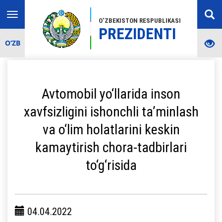
Toggle
O‘ZBEKISTON RESPUBLIKASI
navigation
PREZIDENTI
O‘ZB
Avtomobil yo‘llarida inson
xavfsizligini ishonchli ta’minlash
va o‘lim holatlarini keskin
kamaytirish chora-tadbirlari
to‘g‘risida
04.04.2022