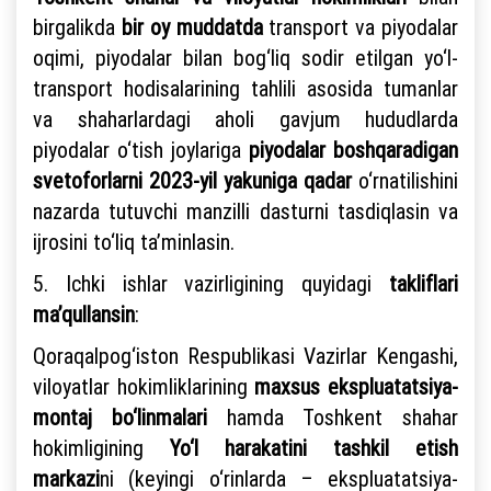
birgalikda
bir oy muddatda
transport va piyodalar
oqimi, piyodalar bilan bog‘liq sodir etilgan yo‘l-
transport hodisalarining tahlili asosida tumanlar
va shaharlardagi aholi gavjum hududlarda
piyodalar o‘tish joylariga
piyodalar boshqaradigan
svetoforlarni 2023-yil yakuniga qadar
o‘rnatilishini
nazarda tutuvchi manzilli dasturni tasdiqlasin va
ijrosini to‘liq ta’minlasin.
5. Ichki ishlar vazirligining quyidagi
takliflari
ma’qullansin
:
Qoraqalpog‘iston Respublikasi Vazirlar Kengashi,
viloyatlar hokimliklarining
maxsus ekspluatatsiya-
montaj bo‘linmalari
hamda Toshkent shahar
hokimligining
Yo‘l harakatini tashkil etish
markazi
ni (keyingi o‘rinlarda – ekspluatatsiya-