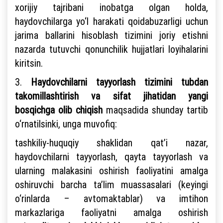
xorijiy tajribani inobatga olgan holda,
haydovchilarga yo‘l harakati qoidabuzarligi uchun
jarima ballarini hisoblash tizimini joriy etishni
nazarda tutuvchi qonunchilik hujjatlari loyihalarini
kiritsin.
3.
Haydovchilarni tayyorlash tizimini tubdan
takomillashtirish va sifat jihatidan yangi
bosqichga olib chiqish
maqsadida shunday tartib
o‘rnatilsinki, unga muvofiq:
tashkiliy-huquqiy shaklidan qat’i nazar,
haydovchilarni tayyorlash, qayta tayyorlash va
ularning malakasini oshirish faoliyatini amalga
oshiruvchi barcha ta’lim muassasalari (keyingi
o‘rinlarda – avtomaktablar) va imtihon
markazlariga faoliyatni amalga oshirish