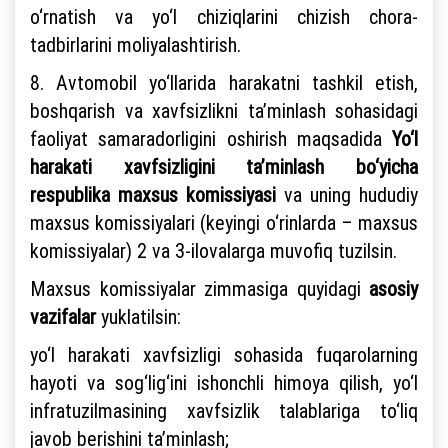
o‘rnatish va yo‘l chiziqlarini chizish chora-
tadbirlarini moliyalashtirish.
8. Avtomobil yo‘llarida harakatni tashkil etish,
boshqarish va xavfsizlikni ta’minlash sohasidagi
faoliyat samaradorligini oshirish maqsadida
Yo‘l
harakati xavfsizligini ta’minlash bo‘yicha
respublika maxsus komissiyasi
va uning hududiy
maxsus komissiyalari (keyingi o‘rinlarda – maxsus
komissiyalar) 2 va 3-ilovalarga muvofiq tuzilsin.
Maxsus komissiyalar zimmasiga quyidagi
asosiy
vazifalar
yuklatilsin:
yo‘l harakati xavfsizligi sohasida fuqarolarning
hayoti va sog‘lig‘ini ishonchli himoya qilish, yo‘l
infratuzilmasining xavfsizlik talablariga to‘liq
javob berishini ta’minlash;