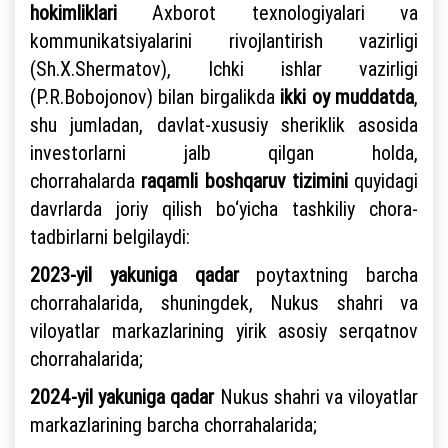
hokimliklari
Axborot texnologiyalari va
kommunikatsiyalarini rivojlantirish vazirligi
(Sh.X.Shermatov), Ichki ishlar vazirligi
(P.R.Bobojonov) bilan birgalikda
ikki oy muddatda
,
shu jumladan, davlat-xususiy sheriklik asosida
investorlarni jalb qilgan holda,
chorrahalarda
raqamli boshqaruv tizimini
quyidagi
davrlarda joriy qilish bo‘yicha tashkiliy chora-
tadbirlarni belgilaydi:
2023-yil yakuniga qadar
poytaxtning barcha
chorrahalarida, shuningdek, Nukus shahri va
viloyatlar markazlarining yirik asosiy serqatnov
chorrahalarida;
2024-yil yakuniga qadar
Nukus shahri va viloyatlar
markazlarining barcha chorrahalarida;