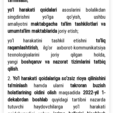
ta’minlash
;
yo‘l harakati qoidalari
asoslarini bolalikdan
singdirishni yo‘lga qo‘yish, ushbu
amaliyotni
maktabgacha ta’lim tashkilotlari va
umumta’lim maktablarida
joriy etish;
yo‘l harakatini tashkil etishni
to‘liq
raqamlashtirish
, ilg‘or axborot-kommunikatsiya
texnologiyalarini joriy qilgan holda,
yangi
boshqaruv va nazorat tizimlarini tatbiq
qilish
.
2.
Yo‘l harakati qoidalariga so‘zsiz rioya qilinishini
ta’minlash
hamda ularni
takroran buzish
holatlarining oldini olish
maqsadida
2022-yil 1-
dekabrdan boshlab
quyidagi tartibni nazarda
tutuvchi haydovchilarga yo‘l harakati