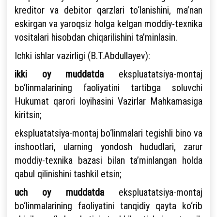
kreditor va debitor qarzlari to‘lanishini, ma’nan
eskirgan va yaroqsiz holga kelgan moddiy-texnika
vositalari hisobdan chiqarilishini ta’minlasin.
Ichki ishlar vazirligi (B.T.Abdullayev):
ikki oy muddatda
ekspluatatsiya-montaj
bo‘linmalarining faoliyatini tartibga soluvchi
Hukumat qarori loyihasini Vazirlar Mahkamasiga
kiritsin;
ekspluatatsiya-montaj bo‘linmalari tegishli bino va
inshootlari, ularning yondosh hududlari, zarur
moddiy-texnika bazasi bilan ta’minlangan holda
qabul qilinishini tashkil etsin;
uch oy muddatda
ekspluatatsiya-montaj
bo‘linmalarining faoliyatini tanqidiy qayta ko‘rib