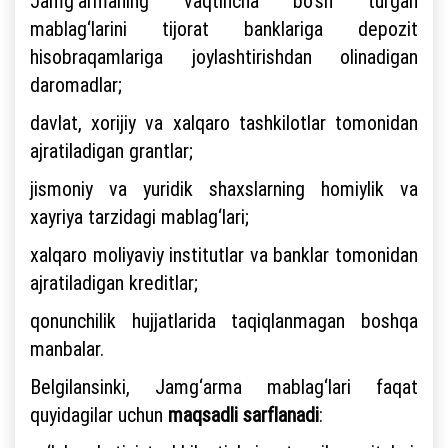
Jamg‘armaning vaqtincha bo‘sh turgan
mablag‘larini tijorat banklariga depozit
hisobraqamlariga joylashtirishdan olinadigan
daromadlar;
davlat, xorijiy va xalqaro tashkilotlar tomonidan
ajratiladigan grantlar;
jismoniy va yuridik shaxslarning homiylik va
xayriya tarzidagi mablag‘lari;
xalqaro moliyaviy institutlar va banklar tomonidan
ajratiladigan kreditlar;
qonunchilik hujjatlarida taqiqlanmagan boshqa
manbalar.
Belgilansinki, Jamg‘arma mablag‘lari faqat
quyidagilar uchun
maqsadli sarflanadi
: