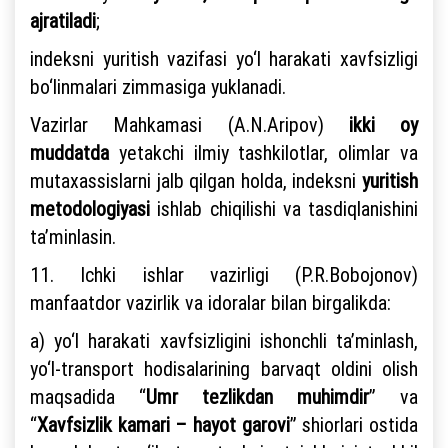
ajratiladi
;
indeksni yuritish vazifasi yo‘l harakati xavfsizligi
bo‘linmalari zimmasiga yuklanadi.
Vazirlar Mahkamasi (A.N.Aripov)
ikki oy
muddatda
yetakchi ilmiy tashkilotlar, olimlar va
mutaxassislarni jalb qilgan holda, indeksni
yuritish
metodologiyasi
ishlab chiqilishi va tasdiqlanishini
ta’minlasin.
11. Ichki ishlar vazirligi (P.R.Bobojonov)
manfaatdor vazirlik va idoralar bilan birgalikda:
a) yo‘l harakati xavfsizligini ishonchli ta’minlash,
yo‘l-transport hodisalarining barvaqt oldini olish
maqsadida “
Umr tezlikdan muhimdir
” va
“
Xavfsizlik kamari – hayot garovi
” shiorlari ostida