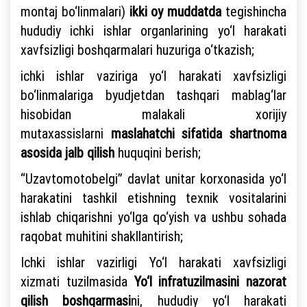
montaj bo‘linmalari)
ikki oy muddatda
tegishincha
hududiy ichki ishlar organlarining yo‘l harakati
xavfsizligi boshqarmalari huzuriga o‘tkazish;
ichki ishlar vaziriga yo‘l harakati xavfsizligi
bo‘linmalariga byudjetdan tashqari mablag‘lar
hisobidan malakali xorijiy
mutaxassislarni
maslahatchi sifatida shartnoma
asosida jalb qilish
huquqini berish;
“Uzavtomotobelgi” davlat unitar korxonasida yo‘l
harakatini tashkil etishning texnik vositalarini
ishlab chiqarishni yo‘lga qo‘yish va ushbu sohada
raqobat muhitini shakllantirish;
Ichki ishlar vazirligi Yo‘l harakati xavfsizligi
xizmati tuzilmasida
Yo‘l infratuzilmasini nazorat
qilish boshqarmasi
ni, hududiy yo‘l harakati