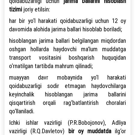
qoidabuzarligi uchun
jarima ballarini hisoblash
tizimi
joriy etilsin:
har bir yo‘l harakati qoidabuzarligi uchun 12 oy
davomida alohida jarima ballari hisoblab boriladi;
hisoblangan jarima ballari belgilangan miqdordan
oshgan hollarda haydovchi ma’lum muddatga
transport vositasini boshqarish huquqidan
o‘rnatilgan tartibda mahrum qilinadi;
muayyan davr mobaynida yo‘l harakati
qoidabuzarligi sodir etmagan haydovchilarga
keyinchalik hisoblangan jarima ballarini
qisqartirish orqali rag‘batlantirish choralari
qo‘llaniladi.
Ichki ishlar vazirligi (P.R.Bobojonov), Adliya
vazirligi (R.Q.Davletov)
bir oy muddatda
ilg‘or