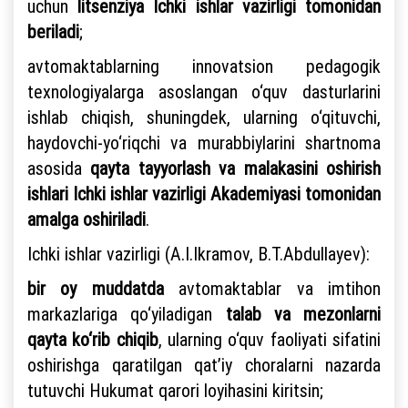
uchun
litsenziya Ichki ishlar vazirligi tomonidan
beriladi
;
avtomaktablarning innovatsion pedagogik
texnologiyalarga asoslangan o‘quv dasturlarini
ishlab chiqish, shuningdek, ularning o‘qituvchi,
haydovchi-yo‘riqchi va murabbiylarini shartnoma
asosida
qayta tayyorlash va malakasini oshirish
ishlari Ichki ishlar vazirligi Akademiyasi tomonidan
amalga oshiriladi
.
Ichki ishlar vazirligi (A.I.Ikramov, B.T.Abdullayev):
bir oy muddatda
avtomaktablar va imtihon
markazlariga qo‘yiladigan
talab va mezonlarni
qayta ko‘rib chiqib
, ularning o‘quv faoliyati sifatini
oshirishga qaratilgan qat’iy choralarni nazarda
tutuvchi Hukumat qarori loyihasini kiritsin;