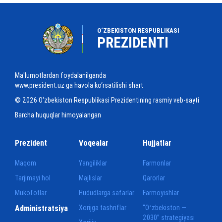
O‘ZBEKISTON RESPUBLIKASI
PREZIDENTI
Ma'lumotlardan foydalanilganda
www.president.uz ga havola ko‘rsatilishi shart
© 2026 O‘zbekiston Respublikasi Prezidentining rasmiy veb-sayti
Barcha huquqlar himoyalangan
Prezident
Voqealar
Hujjatlar
Maqom
Yangiliklar
Farmonlar
Tarjimayi hol
Majlislar
Qarorlar
Mukofotlar
Hududlarga safarlar
Farmoyishlar
Administratsiya
Xorijga tashriflar
“Oʻzbekiston —
2030” strategiyasi