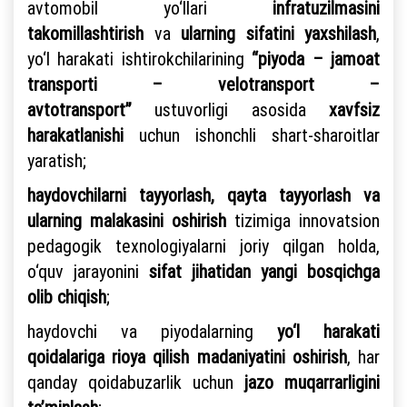
avtomobil yo‘llari
infratuzilmasini
takomillashtirish
va
ularning sifatini yaxshilash
,
yo‘l harakati ishtirokchilarining
“piyoda – jamoat
transporti – velotransport –
avtotransport”
ustuvorligi asosida
xavfsiz
harakatlanishi
uchun ishonchli shart-sharoitlar
yaratish;
haydovchilarni tayyorlash, qayta tayyorlash va
ularning malakasini oshirish
tizimiga innovatsion
pedagogik texnologiyalarni joriy qilgan holda,
o‘quv jarayonini
sifat jihatidan yangi bosqichga
olib chiqish
;
haydovchi va piyodalarning
yo‘l harakati
qoidalariga rioya qilish madaniyatini oshirish
, har
qanday qoidabuzarlik uchun
jazo muqarrarligini