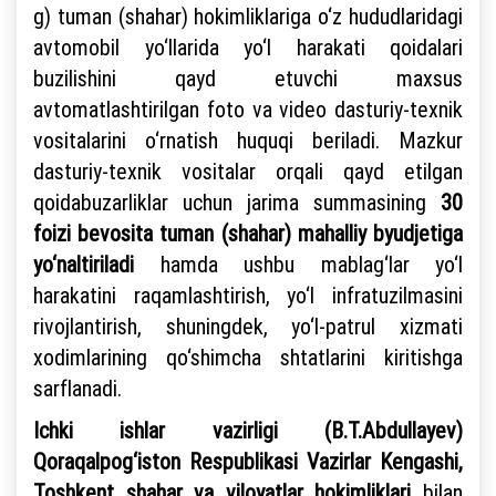
g) tuman (shahar) hokimliklariga o‘z hududlaridagi
avtomobil yo‘llarida yo‘l harakati qoidalari
buzilishini qayd etuvchi maxsus
avtomatlashtirilgan foto va video dasturiy-texnik
vositalarini o‘rnatish huquqi beriladi. Mazkur
dasturiy-texnik vositalar orqali qayd etilgan
qoidabuzarliklar uchun jarima summasining
30
foizi bevosita tuman (shahar) mahalliy byudjetiga
yo‘naltiriladi
hamda ushbu mablag‘lar yo‘l
harakatini raqamlashtirish, yo‘l infratuzilmasini
rivojlantirish, shuningdek, yo‘l-patrul xizmati
xodimlarining qo‘shimcha shtatlarini kiritishga
sarflanadi.
Ichki ishlar vazirligi (B.T.Abdullayev)
Qoraqalpog‘iston Respublikasi Vazirlar Kengashi,
Toshkent shahar va viloyatlar hokimliklari
bilan