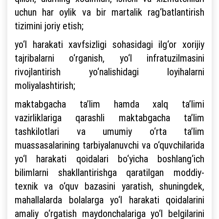
uchun har oylik va bir martalik rag‘batlantirish
tizimini joriy etish;
yo‘l harakati xavfsizligi sohasidagi ilg‘or xorijiy
tajribalarni o‘rganish, yo‘l infratuzilmasini
rivojlantirish yo‘nalishidagi loyihalarni
moliyalashtirish;
maktabgacha ta’lim hamda xalq ta’limi
vazirliklariga qarashli maktabgacha ta’lim
tashkilotlari va umumiy o‘rta ta’lim
muassasalarining tarbiyalanuvchi va o‘quvchilarida
yo‘l harakati qoidalari bo‘yicha boshlang‘ich
bilimlarni shakllantirishga qaratilgan moddiy-
texnik va o‘quv bazasini yaratish, shuningdek,
mahallalarda bolalarga yo‘l harakati qoidalarini
amaliy o‘rgatish maydonchalariga yo‘l belgilarini