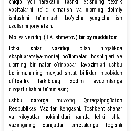
chiqib, yo‘l harakatini tashkil etishning texnik
vositalarini to‘liq o‘rnatish va ularning doimiy
ishlashini ta’minlash bo‘yicha yangicha ish
usullarini joriy etsin.
Moliya vazirligi (T.A.Ishmetov)
bir oy muddatda
:
Ichki ishlar vazirligi bilan birgalikda
ekspluatatsiya-montaj bo‘linmalari boshliqlari va
ularning bir nafar o‘rinbosari lavozimlari ushbu
bo‘linmalarning mavjud shtat birliklari hisobidan
ofitserlik tarkibidagi xodim lavozimlariga
o‘zgartirilishini ta’minlasin;
ushbu qarorga muvofiq Qoraqalpog‘iston
Respublikasi Vazirlar Kengashi, Toshkent shahar
va viloyatlar hokimliklari hamda Ichki ishlar
vazirligining xarajatlar smetalariga tegishli