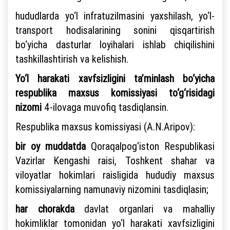
hududlarda yo‘l infratuzilmasini yaxshilash, yo‘l-
transport hodisalarining sonini qisqartirish
bo‘yicha dasturlar loyihalari ishlab chiqilishini
tashkillashtirish va kelishish.
Yo‘l harakati xavfsizligini ta’minlash bo‘yicha
respublika maxsus komissiyasi to‘g‘risidagi
nizomi
4-ilovaga muvofiq tasdiqlansin.
Respublika maxsus komissiyasi (A.N.Aripov):
bir oy muddatda
Qoraqalpog‘iston Respublikasi
Vazirlar Kengashi raisi, Toshkent shahar va
viloyatlar hokimlari raisligida hududiy maxsus
komissiyalarning namunaviy nizomini tasdiqlasin;
har chorakda
davlat organlari va mahalliy
hokimliklar tomonidan yo‘l harakati xavfsizligini