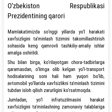
O‘zbekiston Respublikasi
Prezidentining qarori
Mamlakatimizda so‘nggi yillarda yo‘l harakati
xavfsizligini ta’minlash tizimini takomillashtirish
sohasida keng qamrovli tashkiliy-amaliy ishlar
amalga oshirildi.
Shu bilan birga, ko‘rilayotgan chora-tadbirlarga
qaramasdan, o‘limga olib kelgan yo‘l-transport
hodisalarining soni hali ham yuqori bo‘lib,
avtomobil yo‘llarida xavfsizlikni ta’minlash tizimini
tubdan isloh qilish zarurligini ko‘rsatmoqda.
Jumladan, yo‘l infratuzilmasini harakat
xavfsizligini ta’minlashning zamonaviy talablariga