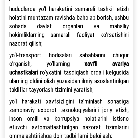
hududlarda yo‘l harakatini samarali tashkil etish
holatini muntazam ravishda baholab borish, ushbu
sohada davlat organlari va mahalliy
hokimliklarning samarali faoliyat ko‘rsatishini
nazorat qilish;
yo‘l-transport hodisalari sabablarini chuqur
o‘rganish, yo‘llarning
xavfli avariya
uchastkalari
ro‘yxatini tasdiqlash orqali kelgusida
ularning oldini olish yuzasidan ilmiy asoslantirilgan
takliflar tayyorlash tizimini yaratish;
yo‘l harakati xavfsizligini ta’minlash sohasiga
zamonaviy axborot texnologiyalarini joriy etish,
inson omili va korrupsiya holatlarini istisno
etuvchi avtomatlashtirilgan nazorat tizimlarini
ommalashtirishga doir tadbirlarni belgilash;