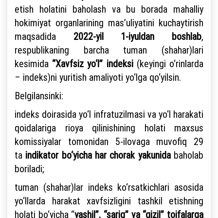
etish holatini baholash va bu borada mahalliy
hokimiyat organlarining mas’uliyatini kuchaytirish
maqsadida
2022-yil 1-iyuldan boshlab
,
respublikaning barcha tuman (shahar)lari
kesimida
“Xavfsiz yo‘l” indeksi
(keyingi o‘rinlarda
– indeks)ni yuritish amaliyoti yo‘lga qo‘yilsin.
Belgilansinki:
indeks doirasida yo‘l infratuzilmasi va yo‘l harakati
qoidalariga rioya qilinishining holati maxsus
komissiyalar tomonidan 5-ilovaga muvofiq 29
ta
indikator bo‘yicha har chorak yakunida
baholab
boriladi;
tuman (shahar)lar indeks ko‘rsatkichlari asosida
yo‘llarda harakat xavfsizligini tashkil etishning
holati bo‘yicha “
yashil”, “sariq” va “qizil” toifalarga