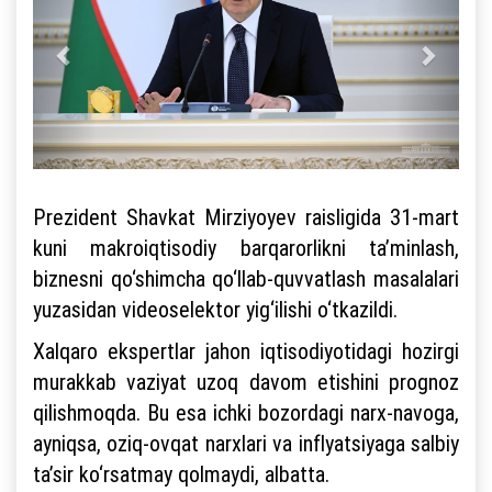
Prezident Shavkat Mirziyoyev raisligida 31-mart
kuni makroiqtisodiy barqarorlikni ta’minlash,
biznesni qo‘shimcha qo‘llab-quvvatlash masalalari
yuzasidan videoselektor yig‘ilishi o‘tkazildi.
Xalqaro ekspertlar jahon iqtisodiyotidagi hozirgi
murakkab vaziyat uzoq davom etishini prognoz
qilishmoqda. Bu esa ichki bozordagi narx-navoga,
ayniqsa, oziq-ovqat narxlari va inflyatsiyaga salbiy
ta’sir ko‘rsatmay qolmaydi, albatta.