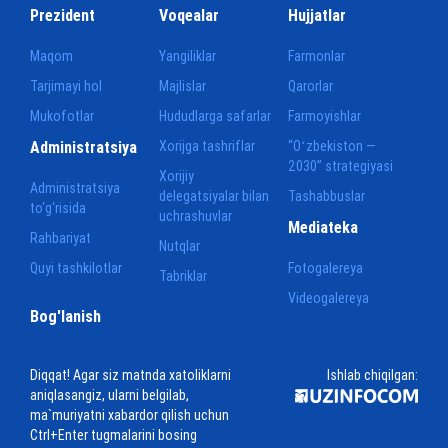
Prezident
Voqealar
Hujjatlar
Maqom
Yangiliklar
Farmonlar
Tarjimayi hol
Majlislar
Qarorlar
Mukofotlar
Hududlarga safarlar
Farmoyishlar
Administratsiya
Xorijga tashriflar
“Oʻzbekiston —
2030” strategiyasi
Xorijiy
Administratsiya
delegatsiyalar bilan
Tashabbuslar
to‘g‘risida
uchrashuvlar
Mediateka
Rahbariyat
Nutqlar
Quyi tashkilotlar
Fotogalereya
Tabriklar
Videogalereya
Bog'lanish
Diqqat! Agar siz matnda xatoliklarni
Ishlab chiqilgan:
aniqlasangiz, ularni belgilab,
ma`muriyatni xabardor qilish uchun
Ctrl+Enter tugmalarini bosing