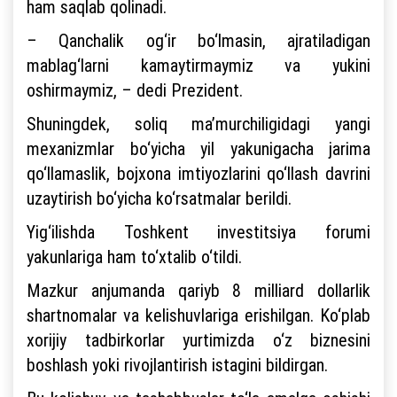
ham saqlab qolinadi.
– Qanchalik og‘ir bo‘lmasin, ajratiladigan
mablag‘larni kamaytirmaymiz va yukini
oshirmaymiz, – dedi Prezident.
Shuningdek, soliq ma’murchiligidagi yangi
mexanizmlar bo‘yicha yil yakunigacha jarima
qo‘llamaslik, bojxona imtiyozlarini qo‘llash davrini
uzaytirish bo‘yicha ko‘rsatmalar berildi.
Yig‘ilishda Toshkent investitsiya forumi
yakunlariga ham to‘xtalib o‘tildi.
Mazkur anjumanda qariyb 8 milliard dollarlik
shartnomalar va kelishuvlariga erishilgan. Ko‘plab
xorijiy tadbirkorlar yurtimizda o‘z biznesini
boshlash yoki rivojlantirish istagini bildirgan.