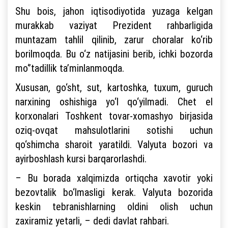
Shu bois, jahon iqtisodiyotida yuzaga kelgan
murakkab vaziyat Prezident rahbarligida
muntazam tahlil qilinib, zarur choralar ko‘rib
borilmoqda. Bu o‘z natijasini berib, ichki bozorda
mo‘’tadillik ta’minlanmoqda.
Xususan, go‘sht, sut, kartoshka, tuxum, guruch
narxining oshishiga yo‘l qo‘yilmadi. Chet el
korxonalari Toshkent tovar-xomashyo birjasida
oziq-ovqat mahsulotlarini sotishi uchun
qo‘shimcha sharoit yaratildi. Valyuta bozori va
ayirboshlash kursi barqarorlashdi.
– Bu borada xalqimizda ortiqcha xavotir yoki
bezovtalik bo‘lmasligi kerak. Valyuta bozorida
keskin tebranishlarning oldini olish uchun
zaxiramiz yetarli, – dedi davlat rahbari.