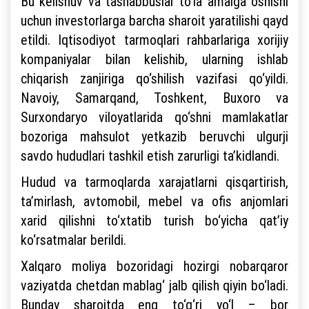
Bu kelishuv va tashabbuslar to‘la amalga oshishi
uchun investorlarga barcha sharoit yaratilishi qayd
etildi. Iqtisodiyot tarmoqlari rahbarlariga xorijiy
kompaniyalar bilan kelishib, ularning ishlab
chiqarish zanjiriga qo‘shilish vazifasi qo‘yildi.
Navoiy, Samarqand, Toshkent, Buxoro va
Surxondaryo viloyatlarida qo‘shni mamlakatlar
bozoriga mahsulot yetkazib beruvchi ulgurji
savdo hududlari tashkil etish zarurligi ta’kidlandi.
Hudud va tarmoqlarda xarajatlarni qisqartirish,
ta’mirlash, avtomobil, mebel va ofis anjomlari
xarid qilishni to‘xtatib turish bo‘yicha qat’iy
ko‘rsatmalar berildi.
Xalqaro moliya bozoridagi hozirgi nobarqaror
vaziyatda chetdan mablag‘ jalb qilish qiyin bo‘ladi.
Bunday sharoitda eng to‘g‘ri yo‘l – bor