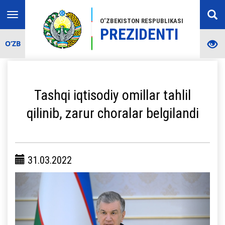
Toggle
O‘ZBEKISTON RESPUBLIKASI
navigation
PREZIDENTI
O‘ZB
Tashqi iqtisodiy omillar tahlil
qilinib, zarur choralar belgilandi
31.03.2022