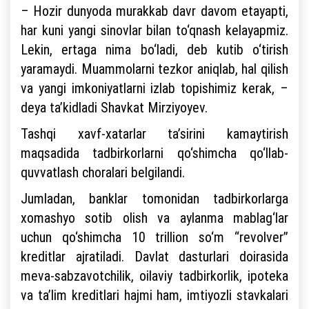
– Hozir dunyoda murakkab davr davom etayapti,
har kuni yangi sinovlar bilan to‘qnash kelayapmiz.
Lekin, ertaga nima bo‘ladi, deb kutib o‘tirish
yaramaydi. Muammolarni tezkor aniqlab, hal qilish
va yangi imkoniyatlarni izlab topishimiz kerak, –
deya ta’kidladi Shavkat Mirziyoyev.
Tashqi xavf-xatarlar ta’sirini kamaytirish
maqsadida tadbirkorlarni qo‘shimcha qo‘llab-
quvvatlash choralari belgilandi.
Jumladan, banklar tomonidan tadbirkorlarga
xomashyo sotib olish va aylanma mablag‘lar
uchun qo‘shimcha 10 trillion so‘m “revolver”
kreditlar ajratiladi. Davlat dasturlari doirasida
meva-sabzavotchilik, oilaviy tadbirkorlik, ipoteka
va ta’lim kreditlari hajmi ham, imtiyozli stavkalari