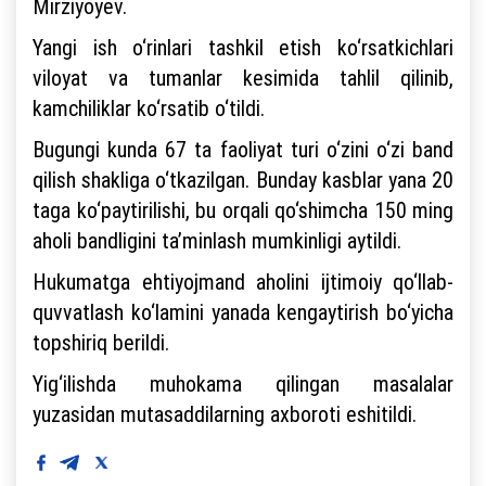
Mirziyoyev.
Yangi ish o‘rinlari tashkil etish ko‘rsatkichlari
viloyat va tumanlar kesimida tahlil qilinib,
kamchiliklar ko‘rsatib o‘tildi.
Bugungi kunda 67 ta faoliyat turi o‘zini o‘zi band
qilish shakliga o‘tkazilgan. Bunday kasblar yana 20
taga ko‘paytirilishi, bu orqali qo‘shimcha 150 ming
aholi bandligini ta’minlash mumkinligi aytildi.
Hukumatga ehtiyojmand aholini ijtimoiy qo‘llab-
quvvatlash ko‘lamini yanada kengaytirish bo‘yicha
topshiriq berildi.
Yig‘ilishda muhokama qilingan masalalar
yuzasidan mutasaddilarning axboroti eshitildi.