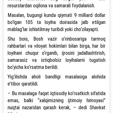
resurslardan oqilona va samarali foydalanish.
Masalan, bugungi kunda qiymati 9 milliard dollar
bo‘lgan 105 ta loyiha doirasida jalb etilgan
mablag‘lar ishlatilmay turibdi yoki cho‘zilayapti.
Shu bois, Bosh vazir o‘rinbosariga tarmoq
rahbarlari va viloyat hokimlari bilan birga, har bir
loyihani chuqur o‘rganib, ijrosini jadallashtirish,
samarasiz va istiqbolsiz loyihalarni tugatish
bo‘yicha ko‘rsatma berildi.
Yig‘ilishda aholi bandligi masalasiga alohida
e’tibor qaratildi.
– Bu masalaga faqat iqtisodiy ko‘rsatkich sifatida
emas, balki “xalqimizning ijtimoiy himoyasi”
nuqtai nazaridan qarash kerak, – dedi Shavkat