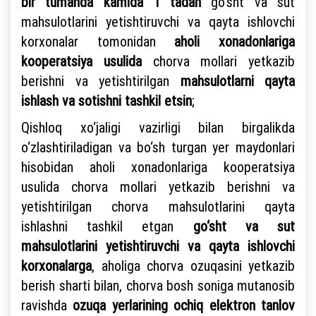
bir tumanda kamida 1 tadan
go‘sht va sut
mahsulotlarini yetishtiruvchi va qayta ishlovchi
korxonalar tomonidan
aholi xonadonlariga
kooperatsiya usulida
chorva mollari yetkazib
berishni va yetishtirilgan
mahsulotlarni qayta
ishlash va sotishni tashkil etsin
;
Qishloq xo‘jaligi vazirligi bilan birgalikda
o‘zlashtiriladigan va bo‘sh turgan yer maydonlari
hisobidan aholi xonadonlariga kooperatsiya
usulida chorva mollari yetkazib berishni va
yetishtirilgan chorva mahsulotlarini qayta
ishlashni tashkil etgan
go‘sht va sut
mahsulotlarini yetishtiruvchi va qayta ishlovchi
korxonalarga
, aholiga chorva ozuqasini yetkazib
berish sharti bilan, chorva bosh soniga mutanosib
ravishda
ozuqa yerlarining ochiq elektron tanlov