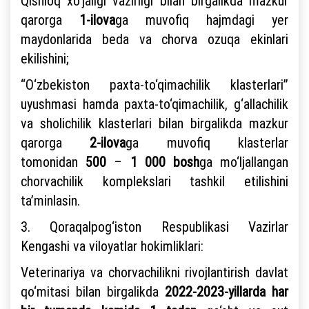
Qishloq xo‘jaligi vazirligi bilan birgalikda mazkur
qarorga
1-ilova
ga muvofiq hajmdagi yer
maydonlarida beda va chorva ozuqa ekinlari
ekilishini;
“O‘zbekiston paxta-to‘qimachilik klasterlari”
uyushmasi hamda paxta-to‘qimachilik, g‘allachilik
va sholichilik klasterlari bilan birgalikda mazkur
qarorga
2-ilova
ga muvofiq klasterlar
tomonidan
500
–
1 000 bosh
ga mo‘ljallangan
chorvachilik komplekslari tashkil etilishini
ta’minlasin.
3. Qoraqalpog‘iston Respublikasi Vazirlar
Kengashi va viloyatlar hokimliklari:
Veterinariya va chorvachilikni rivojlantirish davlat
qo‘mitasi bilan birgalikda
2022-2023-yillarda
har