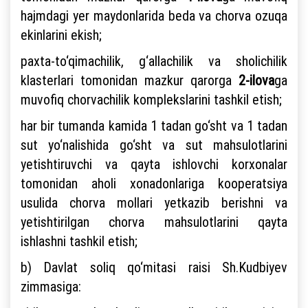
hajmdagi yer maydonlarida beda va chorva ozuqa
ekinlarini ekish;
paxta-to‘qimachilik, g‘allachilik va sholichilik
klasterlari tomonidan mazkur qarorga
2-ilova
ga
muvofiq chorvachilik komplekslarini tashkil etish;
har bir tumanda kamida 1 tadan go‘sht va 1 tadan
sut yo‘nalishida go‘sht va sut mahsulotlarini
yetishtiruvchi va qayta ishlovchi korxonalar
tomonidan aholi xonadonlariga kooperatsiya
usulida chorva mollari yetkazib berishni va
yetishtirilgan chorva mahsulotlarini qayta
ishlashni tashkil etish;
b) Davlat soliq qo‘mitasi raisi Sh.Kudbiyev
zimmasiga: