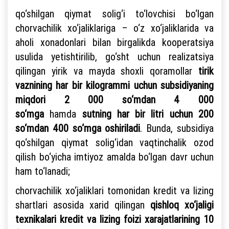
qo‘shilgan qiymat solig‘i to‘lovchisi bo‘lgan
chorvachilik xo‘jaliklariga – o‘z xo‘jaliklarida va
aholi xonadonlari bilan birgalikda kooperatsiya
usulida yetishtirilib, go‘sht uchun realizatsiya
qilingan yirik va mayda shoxli qoramollar
tirik
vaznining
har bir kilogrammi uchun subsidiyaning
miqdori 2 000 so‘mdan 4 000
so‘mga
hamda
sutning har bir litri uchun 200
so‘mdan 400 so‘mga
oshiriladi
. Bunda, subsidiya
qo‘shilgan qiymat solig‘idan vaqtinchalik ozod
qilish bo‘yicha imtiyoz amalda bo‘lgan davr uchun
ham to‘lanadi;
chorvachilik xo‘jaliklari tomonidan kredit va lizing
shartlari asosida xarid qilingan
qishloq xo‘jaligi
texnikalari kredit va
lizing foizi xarajatlarining
10