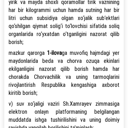
yirik va mayda shoxli qoramollar tirik vaznining
har bir kilogrammi uchun hamda sutning har bir
litri uchun subsidiya olgan xo‘jalik sub’ektlari
qo‘shilgan qiymat solig‘i to‘lovchisi sifatida soliq
organlarida ro‘yxatdan o‘tganligini nazorat qilib
borish;
mazkur qarorga
1-ilova
ga muvofiq hajmdagi yer
maydonlarida beda va chorva ozuqa ekinlari
ekilganligini nazorat qilib borish hamda har
chorakda Chorvachilik va uning tarmoqlarini
rivojlantirish Respublika kengashiga axborot
kiritib borish;
v) suv xo‘jaligi vaziri Sh.Xamrayev zimmasiga
elektron onlayn platformaning belgilangan
muddatda ishga tushirilishini va uning doimiy
ravishda yangilab borilishini ta’minlash;