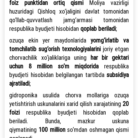
foiz punktidan ortiq qismi
Moliya vazirligi
huzuridagi Qishloq xo‘jaligini davlat tomonidan
qo‘llab-quvvatlash jamg‘armasi tomonidan
respublika byudjeti hisobidan
qoplab beriladi
;
ozuqa ekin yer maydonlarida
yomg‘irlatib va
tomchilatib sug‘orish texnologiyalarini
joriy etgan
chorvachilik xo‘jaliklariga uning
har bir gektari
uchun 8 million so‘m miqdorida
respublika
byudjeti hisobidan belgilangan tartibda
subsidiya
ajratiladi
;
gidroponika usulida chorva mollariga ozuqa
yetishtirish uskunalarini xarid qilish xarajatining
20
foizi
respublika byudjeti hisobidan qoplab
beriladi. Bunda, mazkur uskuna
qiymatining
100
million
so‘mdan oshmagan qismi