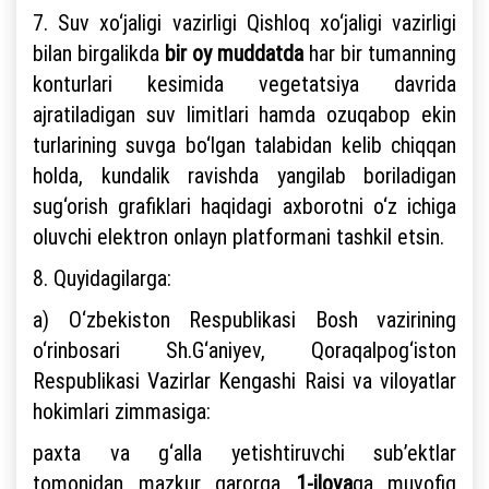
7. Suv xo‘jaligi vazirligi Qishloq xo‘jaligi vazirligi
bilan birgalikda
bir oy muddatda
har bir tumanning
konturlari kesimida vegetatsiya davrida
ajratiladigan suv limitlari hamda ozuqabop ekin
turlarining suvga bo‘lgan talabidan kelib chiqqan
holda, kundalik ravishda yangilab boriladigan
sug‘orish grafiklari haqidagi axborotni o‘z ichiga
oluvchi elektron onlayn platformani tashkil etsin.
8. Quyidagilarga:
a) O‘zbekiston Respublikasi Bosh vazirining
o‘rinbosari Sh.G‘aniyev, Qoraqalpog‘iston
Respublikasi Vazirlar Kengashi Raisi va viloyatlar
hokimlari zimmasiga:
paxta va g‘alla yetishtiruvchi sub’ektlar
tomonidan mazkur qarorga
1-ilova
ga muvofiq