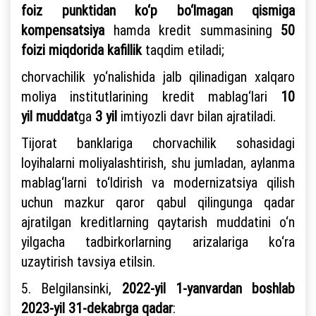
foiz punktidan ko‘p bo‘lmagan qismiga
kompensatsiya
hamda kredit summasining
50
foizi miqdorida kafillik
taqdim etiladi;
chorvachilik yo‘nalishida jalb qilinadigan xalqaro
moliya institutlarining kredit mablag‘lari
10
yil
muddat
ga
3 yil
imtiyozli davr bilan ajratiladi.
Tijorat banklariga chorvachilik sohasidagi
loyihalarni moliyalashtirish, shu jumladan, aylanma
mablag‘larni to‘ldirish va modernizatsiya qilish
uchun mazkur qaror qabul qilingunga qadar
ajratilgan kreditlarning qaytarish muddatini o‘n
yilgacha tadbirkorlarning arizalariga ko‘ra
uzaytirish tavsiya etilsin.
5. Belgilansinki,
2022-yil 1-yanvardan boshlab
2023-yil 31-dekabrga qadar
: