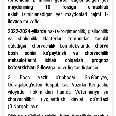
maydonining 10 foiziga almashlab
ekish
ta’minlanadigan yer maydonlari hajmi
1-
ilova
ga muvofiq;
2022-2024-yillarda
paxta-to‘qimachilik, g‘allachilik
va sholichilik klasterlari tomonidan tashkil
etiladigan chorvachilik komplekslarida
chorva
bosh sonini ko‘paytirish va chorvachilik
mahsulotlarini ishlab chiqarish prognoz
ko‘rsatkichlari
2-ilova
ga muvofiq tasdiqlansin.
2. Bosh vazir o‘rinbosari Sh.G‘aniyev,
Qoraqalpog‘iston Respublikasi Vazirlar Kengashi,
viloyatlar hokimliklari hamda Veterinariya va
chorvachilikni rivojlantirish davlat qo‘mitasi
(B.Norqobilov):