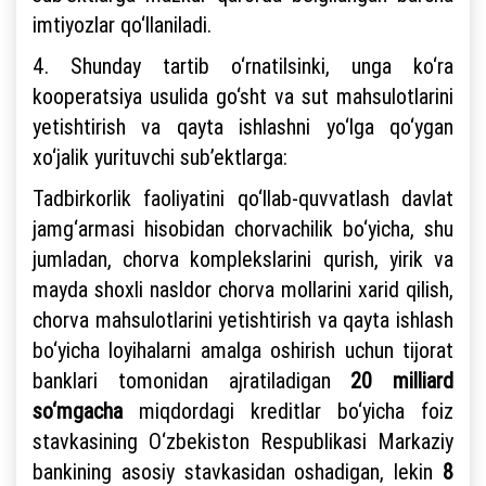
imtiyozlar qo‘llaniladi.
4. Shunday tartib o‘rnatilsinki, unga ko‘ra
kooperatsiya usulida go‘sht va sut mahsulotlarini
yetishtirish va qayta ishlashni yo‘lga qo‘ygan
xo‘jalik yurituvchi sub’ektlarga:
Tadbirkorlik faoliyatini qo‘llab-quvvatlash davlat
jamg‘armasi hisobidan chorvachilik bo‘yicha, shu
jumladan, chorva komplekslarini qurish, yirik va
mayda shoxli nasldor chorva mollarini xarid qilish,
chorva mahsulotlarini yetishtirish va qayta ishlash
bo‘yicha loyihalarni amalga oshirish uchun tijorat
banklari tomonidan ajratiladigan
20 milliard
so‘mgacha
miqdordagi kreditlar bo‘yicha foiz
stavkasining O‘zbekiston Respublikasi Markaziy
bankining asosiy stavkasidan oshadigan, lekin
8