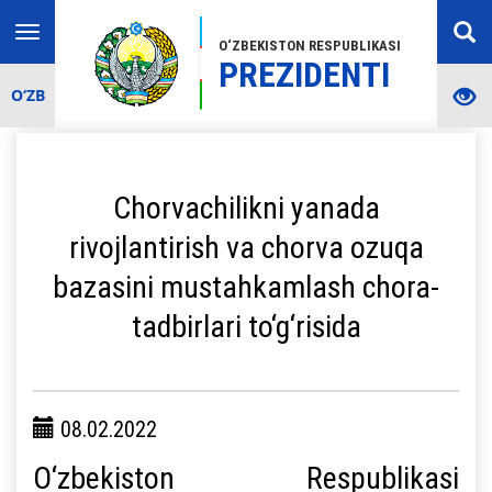
Toggle
O‘ZBEKISTON RESPUBLIKASI
navigation
PREZIDENTI
O‘ZB
Chorvachilikni yanada
rivojlantirish va chorva ozuqa
bazasini mustahkamlash chora-
tadbirlari to‘g‘risida
08.02.2022
O‘zbekiston Respublikasi