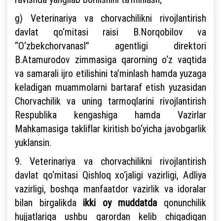
g) Veterinariya va chorvachilikni rivojlantirish
davlat qo‘mitasi raisi B.Norqobilov va
“O‘zbekchorvanasl” agentligi direktori
B.Atamurodov zimmasiga qarorning o‘z vaqtida
va samarali ijro etilishini ta’minlash hamda yuzaga
keladigan muammolarni bartaraf etish yuzasidan
Chorvachilik va uning tarmoqlarini rivojlantirish
Respublika kengashiga hamda Vazirlar
Mahkamasiga takliflar kiritish bo‘yicha javobgarlik
yuklansin.
9. Veterinariya va chorvachilikni rivojlantirish
davlat qo‘mitasi Qishloq xo‘jaligi vazirligi, Adliya
vazirligi, boshqa manfaatdor vazirlik va idoralar
bilan birgalikda
ikki oy muddatda
qonunchilik
hujjatlariga ushbu qarordan kelib chiqadigan