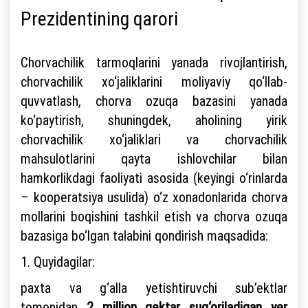
Prezidentining qarori
Chorvachilik tarmoqlarini yanada rivojlantirish,
chorvachilik xo‘jaliklarini moliyaviy qo‘llab-
quvvatlash, chorva ozuqa bazasini yanada
ko‘paytirish, shuningdek, aholining yirik
chorvachilik xo‘jaliklari va chorvachilik
mahsulotlarini qayta ishlovchilar bilan
hamkorlikdagi faoliyati asosida (keyingi o‘rinlarda
– kooperatsiya usulida) o‘z xonadonlarida chorva
mollarini boqishini tashkil etish va chorva ozuqa
bazasiga bo‘lgan talabini qondirish maqsadida:
1. Quyidagilar:
paxta va g‘alla yetishtiruvchi sub’ektlar
tomonidan
2 million gektar sug‘oriladigan yer