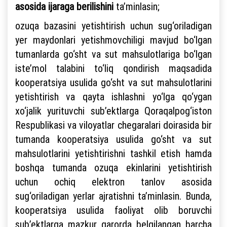
asosida ijaraga berilishini
ta’minlasin;
ozuqa bazasini yetishtirish uchun sug‘oriladigan
yer maydonlari yetishmovchiligi mavjud bo‘lgan
tumanlarda go‘sht va sut mahsulotlariga bo‘lgan
iste’mol talabini to‘liq qondirish maqsadida
kooperatsiya usulida go‘sht va sut mahsulotlarini
yetishtirish va qayta ishlashni yo‘lga qo‘ygan
xo‘jalik yurituvchi sub’ektlarga Qoraqalpog‘iston
Respublikasi va viloyatlar chegaralari doirasida bir
tumanda kooperatsiya usulida go‘sht va sut
mahsulotlarini yetishtirishni tashkil etish hamda
boshqa tumanda ozuqa ekinlarini yetishtirish
uchun ochiq elektron tanlov asosida
sug‘oriladigan yerlar ajratishni ta’minlasin. Bunda,
kooperatsiya usulida faoliyat olib boruvchi
sub’ektlarga mazkur qarorda belgilangan barcha