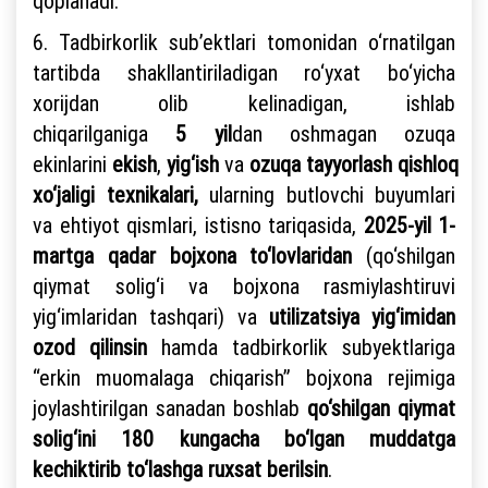
qoplanadi.
6. Tadbirkorlik sub’ektlari tomonidan o‘rnatilgan
tartibda shakllantiriladigan ro‘yxat bo‘yicha
xorijdan olib kelinadigan, ishlab
chiqarilganiga
5
yil
dan oshmagan ozuqa
ekinlarini
ekish
,
yig‘ish
va
ozuqa
tayyorlash
qishloq
xo‘jaligi texnikalari,
ularning butlovchi buyumlari
va ehtiyot qismlari, istisno tariqasida,
2025-yil 1-
martga qadar
bojxona to‘lovlaridan
(qo‘shilgan
qiymat solig‘i va bojxona rasmiylashtiruvi
yig‘imlaridan tashqari) va
utilizatsiya yig‘imidan
ozod qilinsin
hamda tadbirkorlik subyektlariga
“erkin muomalaga chiqarish” bojxona rejimiga
joylashtirilgan sanadan boshlab
qo‘shilgan qiymat
solig‘ini 180 kungacha bo‘lgan muddatga
kechiktirib to‘lashga ruxsat berilsin
.