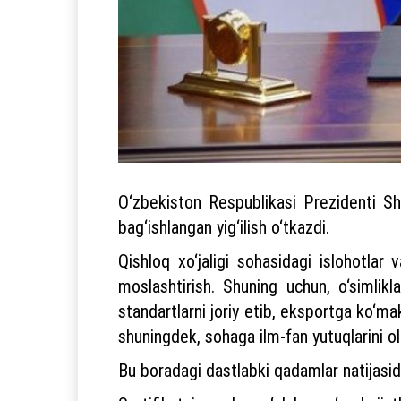
O‘zbekiston Respublikasi Prezidenti Shav
bag‘ishlangan yig‘ilish o‘tkazdi.
Qishloq xo‘jaligi sohasidagi islohotla
moslashtirish. Shuning uchun, o‘simliklar
standartlarni joriy etib, eksportga ko‘makla
shuningdek, sohaga ilm-fan yutuqlarini ol
Bu boradagi dastlabki qadamlar natijasid