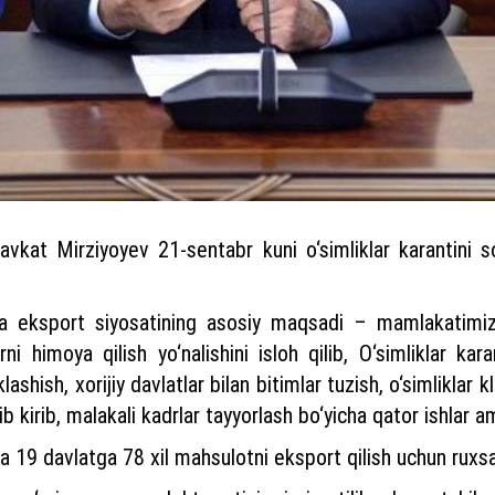
kat Mirziyoyev 21-sentabr kuni o‘simliklar karantini soha
r va eksport siyosatining asosiy maqsadi – mamlakatimiz 
ni himoya qilish yo‘nalishini isloh qilib, O‘simliklar kara
shish, xorijiy davlatlar bilan bitimlar tuzish, o‘simliklar kl
ib kirib, malakali kadrlar tayyorlash bo‘yicha qator ishlar 
a 19 davlatga 78 xil mahsulotni eksport qilish uchun ruxsa