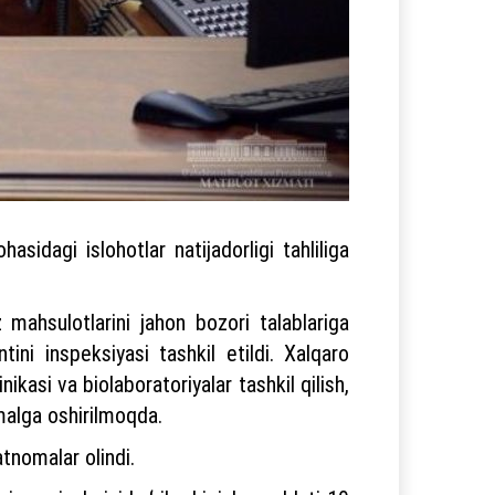
sidagi islohotlar natijadorligi tahliliga
mahsulotlarini jahon bozori talablariga
ntini inspeksiyasi tashkil etildi. Xalqaro
inikasi va biolaboratoriyalar tashkil qilish,
amalga oshirilmoqda.
tnomalar olindi.