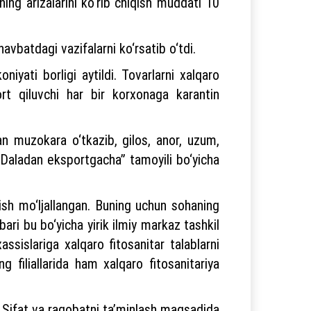
rning arizalarini ko‘rib chiqish muddati 10
avbatdagi vazifalarni ko‘rsatib o‘tdi.
iyati borligi aytildi. Tovarlarni xalqaro
ort qiluvchi har bir korxonaga karantin
an muzokara o‘tkazib, gilos, anor, uzum,
 “Daladan eksportgacha” tamoyili bo‘yicha
azish mo‘ljallangan. Buning uchun sohaning
hbari bu bo‘yicha yirik ilmiy markaz tashkil
assislariga xalqaro fitosanitar talablarni
g filiallarida ham xalqaro fitosanitariya
. Sifat va raqobatni ta’minlash maqsadida