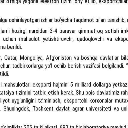
ar o‘rniga yagona elektron tizim joriy etilib, eksportchila
ga oshirilayotgan ishlar bo‘yicha taqdimot bilan tanishib, n
arni hozirgi narxidan 3-4 baravar qimmatroq sotish imkon
sh uchun mahsulot yetishtiruvchi, qadoqlovchi va eksp
ma berildi.
sr, Qatar, Mongoliya, Afg‘oniston va boshqa davlatlar bil
un tadbirkorlarga yo‘l ochib berish vazifasi belgilandi.
ildi.
igi mahsulotlari eksporti hajmini 5 milliard dollarga yetk
ikatsiya tizimini tatbiq etish kerak. Shu bois davlatimiz ra
maliyot uyg‘unligini ta’minlash, eksportchi korxonalar mutax
di. Shuningdek, Toshkent davlat agrar universiteti va unin
o‘simliklar 205 ta klinikasi, 690 ta biolaboratoriya mavjud