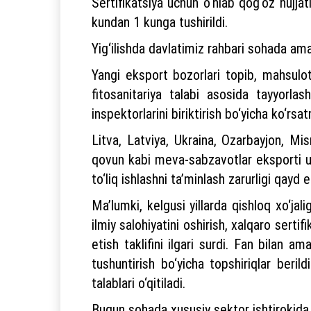
Sertifikatsiya uchun o‘nlab qog‘oz hujjatl
kundan 1 kunga tushirildi.
Yig‘ilishda davlatimiz rahbari sohada amal
Yangi eksport bozorlari topib, mahsulotl
fitosanitariya talabi asosida tayyorla
inspektorlarini biriktirish bo‘yicha ko‘rsat
Litva, Latviya, Ukraina, Ozarbayjon, Mi
qovun kabi meva-sabzavotlar eksporti uch
to‘liq ishlashni ta’minlash zarurligi qayd et
Ma’lumki, kelgusi yillarda qishloq xo‘jal
ilmiy salohiyatini oshirish, xalqaro sertif
etish taklifini ilgari surdi. Fan bilan a
tushuntirish bo‘yicha topshiriqlar beril
talablari o‘qitiladi.
Bugun sohada xususiy sektor ishtirokida 