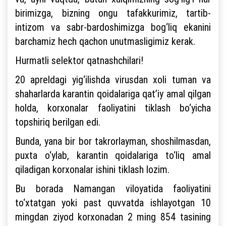
birimizga, bizning ongu tafakkurimiz, tartib-
intizom va sabr-bardoshimizga bog‘liq ekanini
barchamiz hech qachon unutmasligimiz kerak.
Hurmatli selektor qatnashchilari!
20 apreldagi yig‘ilishda virusdan xoli tuman va
shaharlarda karantin qoidalariga qat’iy amal qilgan
holda, korxonalar faoliyatini tiklash bo‘yicha
topshiriq berilgan edi.
Bunda, yana bir bor takrorlayman, shoshilmasdan,
puxta o‘ylab, karantin qoidalariga to‘liq amal
qiladigan korxonalar ishini tiklash lozim.
Bu borada Namangan viloyatida faoliyatini
to‘xtatgan yoki past quvvatda ishlayotgan 10
mingdan ziyod korxonadan 2 ming 854 tasining