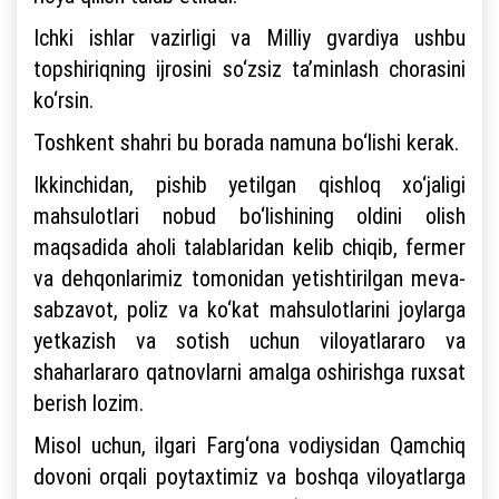
Ichki ishlar vazirligi va Milliy gvardiya ushbu
topshiriqning ijrosini so‘zsiz ta’minlash chorasini
ko‘rsin.
Toshkent shahri bu borada namuna bo‘lishi kerak.
Ikkinchidan, pishib yetilgan qishloq xo‘jaligi
mahsulotlari nobud bo‘lishining oldini olish
maqsadida aholi talablaridan kelib chiqib, fermer
va dehqonlarimiz tomonidan yetishtirilgan meva-
sabzavot, poliz va ko‘kat mahsulotlarini joylarga
yetkazish va sotish uchun viloyatlararo va
shaharlararo qatnovlarni amalga oshirishga ruxsat
berish lozim.
Misol uchun, ilgari Farg‘ona vodiysidan Qamchiq
dovoni orqali poytaxtimiz va boshqa viloyatlarga