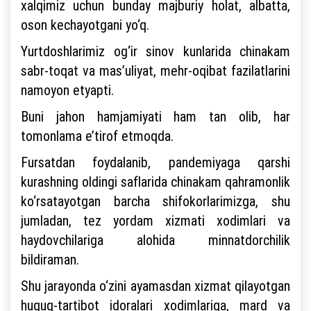
xalqimiz uchun bunday majburiy holat, albatta,
oson kechayotgani yo‘q.
Yurtdoshlarimiz og‘ir sinov kunlarida chinakam
sabr-toqat va mas’uliyat, mehr-oqibat fazilatlarini
namoyon etyapti.
Buni jahon hamjamiyati ham tan olib, har
tomonlama e’tirof etmoqda.
Fursatdan foydalanib, pandemiyaga qarshi
kurashning oldingi saflarida chinakam qahramonlik
ko‘rsatayotgan barcha shifokorlarimizga, shu
jumladan, tez yordam xizmati xodimlari va
haydovchilariga alohida minnatdorchilik
bildiraman.
Shu jarayonda o‘zini ayamasdan xizmat qilayotgan
huquq-tartibot idoralari xodimlariga, mard va