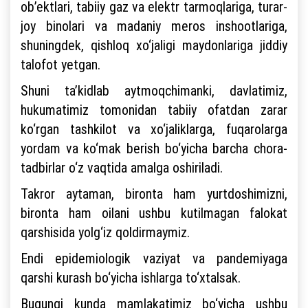
ob’ektlari, tabiiy gaz va elektr tarmoqlariga, turar-
joy binolari va madaniy meros inshootlariga,
shuningdek, qishloq xo‘jaligi maydonlariga jiddiy
talofot yetgan.
Shuni ta’kidlab aytmoqchimanki, davlatimiz,
hukumatimiz tomonidan tabiiy ofatdan zarar
ko‘rgan tashkilot va xo‘jaliklarga, fuqarolarga
yordam va ko‘mak berish bo‘yicha barcha chora-
tadbirlar o‘z vaqtida amalga oshiriladi.
Takror aytaman, bironta ham yurtdoshimizni,
bironta ham oilani ushbu kutilmagan falokat
qarshisida yolg‘iz qoldirmaymiz.
Endi epidemiologik vaziyat va pandemiyaga
qarshi kurash bo‘yicha ishlarga to‘xtalsak.
Bugungi kunda mamlakatimiz bo‘yicha ushbu