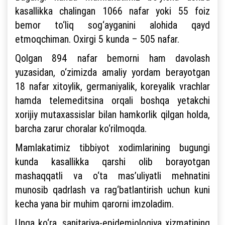
kasallikka chalingan 1066 nafar yoki 55 foiz
bemor to‘liq sog‘ayganini alohida qayd
etmoqchiman. Oxirgi 5 kunda – 505 nafar.
Qolgan 894 nafar bemorni ham davolash
yuzasidan, o‘zimizda amaliy yordam berayotgan
18 nafar xitoylik, germaniyalik, koreyalik vrachlar
hamda telemeditsina orqali boshqa yetakchi
xorijiy mutaxassislar bilan hamkorlik qilgan holda,
barcha zarur choralar ko‘rilmoqda.
Mamlakatimiz tibbiyot xodimlarining bugungi
kunda kasallikka qarshi olib borayotgan
mashaqqatli va o‘ta mas’uliyatli mehnatini
munosib qadrlash va rag‘batlantirish uchun kuni
kecha yana bir muhim qarorni imzoladim.
Unga ko‘ra, sanitariya-epidemiologiya xizmatining