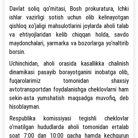
Davlat soliq qo‘mitasi, Bosh prokuratura, Ichki
ishlar vazirligi sotish uchun olib kelinayotgan
qishloq xo‘jaligi mahsulotlarini joylarda aholi talab
va ehtiyojlaridan kelib chiqqan holda, savdo
maydonchalari, yarmarka va bozorlarga yo‘naltirib
borsin.
Uchinchidan, aholi orasida kasallikka chalinish
dinamikasi pasayib borayotganini inobatga olib,
fuqarolarimiz tomonidan shaxsiy
avtotransportdan foydalanishga cheklovlarni ham
sekin-asta yumshatish maqsadga muvofiq, deb
hisoblayman.
Respublika komissiyasi tegishli cheklovlar
o‘rnatilgan hududlarda aholi tomonidan ertalab
soat 7:00 dan 10:00 gacha hamda kechqurun