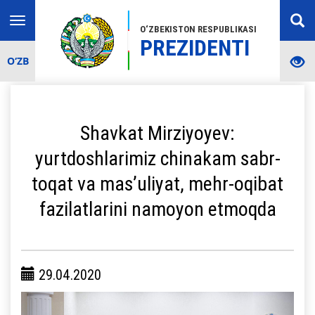
Toggle
O‘ZBEKISTON RESPUBLIKASI
navigation
PREZIDENTI
O‘ZB
Shavkat Mirziyoyev:
yurtdoshlarimiz chinakam sabr-
toqat va mas’uliyat, mehr-oqibat
fazilatlarini namoyon etmoqda
29.04.2020