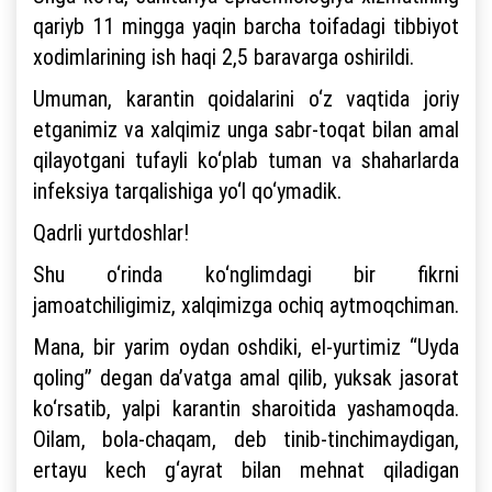
qariyb 11 mingga yaqin barcha toifadagi tibbiyot
xodimlarining ish haqi 2,5 baravarga oshirildi.
Umuman, karantin qoidalarini o‘z vaqtida joriy
etganimiz va xalqimiz unga sabr-toqat bilan amal
qilayotgani tufayli ko‘plab tuman va shaharlarda
infeksiya tarqalishiga yo‘l qo‘ymadik.
Qadrli yurtdoshlar!
Shu o‘rinda ko‘nglimdagi bir fikrni
jamoatchiligimiz, xalqimizga ochiq aytmoqchiman.
Mana, bir yarim oydan oshdiki, el-yurtimiz “Uyda
qoling” degan da’vatga amal qilib, yuksak jasorat
ko‘rsatib, yalpi karantin sharoitida yashamoqda.
Oilam, bola-chaqam, deb tinib-tinchimaydigan,
ertayu kech g‘ayrat bilan mehnat qiladigan