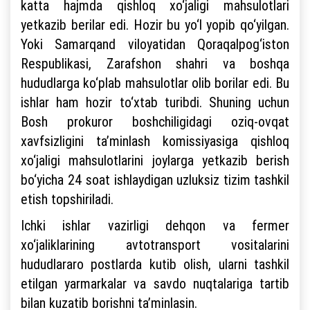
katta hajmda qishloq xo‘jaligi mahsulotlari
yetkazib berilar edi. Hozir bu yo‘l yopib qo‘yilgan.
Yoki Samarqand viloyatidan Qoraqalpog‘iston
Respublikasi, Zarafshon shahri va boshqa
hududlarga ko‘plab mahsulotlar olib borilar edi. Bu
ishlar ham hozir to‘xtab turibdi. Shuning uchun
Bosh prokuror boshchiligidagi oziq-ovqat
xavfsizligini ta’minlash komissiyasiga qishloq
xo‘jaligi mahsulotlarini joylarga yetkazib berish
bo‘yicha 24 soat ishlaydigan uzluksiz tizim tashkil
etish topshiriladi.
Ichki ishlar vazirligi dehqon va fermer
xo‘jaliklarining avtotransport vositalarini
hududlararo postlarda kutib olish, ularni tashkil
etilgan yarmarkalar va savdo nuqtalariga tartib
bilan kuzatib borishni ta’minlasin.