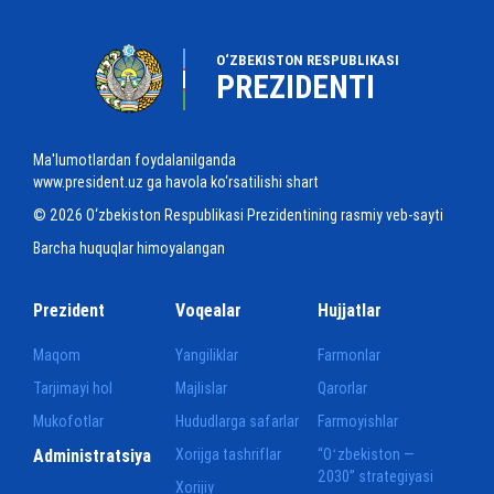
O‘ZBEKISTON RESPUBLIKASI
PREZIDENTI
Ma'lumotlardan foydalanilganda
www.president.uz ga havola ko‘rsatilishi shart
© 2026 O‘zbekiston Respublikasi Prezidentining rasmiy veb-sayti
Barcha huquqlar himoyalangan
Prezident
Voqealar
Hujjatlar
Maqom
Yangiliklar
Farmonlar
Tarjimayi hol
Majlislar
Qarorlar
Mukofotlar
Hududlarga safarlar
Farmoyishlar
Administratsiya
Xorijga tashriflar
“Oʻzbekiston —
2030” strategiyasi
Xorijiy