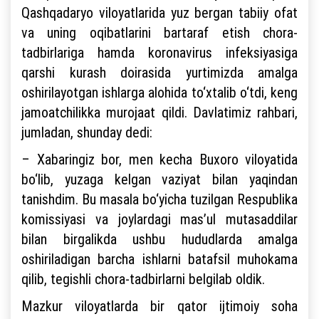
Qashqadaryo viloyatlarida yuz bergan tabiiy ofat
va uning oqibatlarini bartaraf etish chora-
tadbirlariga hamda koronavirus infeksiyasiga
qarshi kurash doirasida yurtimizda amalga
oshirilayotgan ishlarga alohida to‘xtalib o‘tdi, keng
jamoatchilikka murojaat qildi. Davlatimiz rahbari,
jumladan, shunday dedi:
– Xabaringiz bor, men kecha Buxoro viloyatida
bo‘lib, yuzaga kelgan vaziyat bilan yaqindan
tanishdim. Bu masala bo‘yicha tuzilgan Respublika
komissiyasi va joylardagi mas’ul mutasaddilar
bilan birgalikda ushbu hududlarda amalga
oshiriladigan barcha ishlarni batafsil muhokama
qilib, tegishli chora-tadbirlarni belgilab oldik.
Mazkur viloyatlarda bir qator ijtimoiy soha