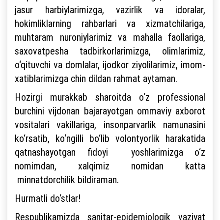
jasur harbiylarimizga, vazirlik va idoralar,
hokimliklarning rahbarlari va xizmatchilariga,
muhtaram nuroniylarimiz va mahalla faollariga,
saxovatpesha tadbirkorlarimizga, olimlarimiz,
o‘qituvchi va domlalar, ijodkor ziyolilarimiz, imom-
xatiblarimizga chin dildan rahmat aytaman.
Hozirgi murakkab sharoitda o‘z professional
burchini vijdonan bajarayotgan ommaviy axborot
vositalari vakillariga, insonparvarlik namunasini
ko‘rsatib, ko‘ngilli bo‘lib volontyorlik harakatida
qatnashayotgan fidoyi yoshlarimizga o‘z
nomimdan, xalqimiz nomidan katta
minnatdorchilik bildiraman.
Hurmatli do‘stlar!
Respublikamizda sanitar-epidemiologik vaziyat