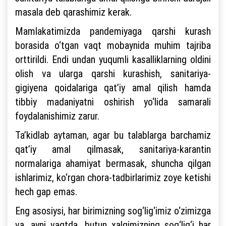
masala deb qarashimiz kerak.
Mamlakatimizda pandemiyaga qarshi kurash
borasida o‘tgan vaqt mobaynida muhim tajriba
orttirildi. Endi undan yuqumli kasalliklarning oldini
olish va ularga qarshi kurashish, sanitariya-
gigiyena qoidalariga qat’iy amal qilish hamda
tibbiy madaniyatni oshirish yo‘lida samarali
foydalanishimiz zarur.
Ta’kidlab aytaman, agar bu talablarga barchamiz
qat’iy amal qilmasak, sanitariya-karantin
normalariga ahamiyat bermasak, shuncha qilgan
ishlarimiz, ko‘rgan chora-tadbirlarimiz zoye ketishi
hech gap emas.
Eng asosiysi, har birimizning sog‘lig‘imiz o‘zimizga
va, ayni vaqtda, butun xalqimizning sog‘lig‘i har