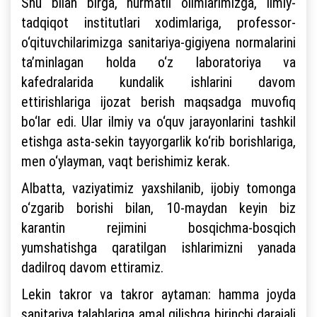
Shu bilan birga, hurmatli olimlarimizga, ilmiy-
tadqiqot institutlari xodimlariga, professor-
o‘qituvchilarimizga sanitariya-gigiyena normalarini
ta’minlagan holda o‘z laboratoriya va
kafedralarida kundalik ishlarini davom
ettirishlariga ijozat berish maqsadga muvofiq
bo‘lar edi. Ular ilmiy va o‘quv jarayonlarini tashkil
etishga asta-sekin tayyorgarlik ko‘rib borishlariga,
men o‘ylayman, vaqt berishimiz kerak.
Albatta, vaziyatimiz yaxshilanib, ijobiy tomonga
o‘zgarib borishi bilan, 10-maydan keyin biz
karantin rejimini bosqichma-bosqich
yumshatishga qaratilgan ishlarimizni yanada
dadilroq davom ettiramiz.
Lekin takror va takror aytaman: hamma joyda
sanitariya talablariga amal qilishga birinchi darajali