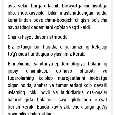
asta-sekin barqarorlashib borayotganini hisobga
olib, mutaxassislar bilan maslahatlashgan holda,
karantindan bosqichma-bosqich chiqish bo‘yicha
navbatdagi qadamlarni qo‘yish vaqti keldi.
Chunki hayot davom etmoqda.
Biz ertangi kun haqida, el-yurtimizning kelajagi
to‘g‘risida har daqiqa o‘ylashimiz kerak.
Birinchidan, sanitariya-epidemiologiya holatining
ijobiy dinamikasi, ob-havo sharoiti va
fuqarolarning ko‘plab murojaatlarini inobatga
olgan holda, shahar va tumanlardagi ko‘p qavatli
uylarning ichki hovli va hududlarida ota-onalar
hamrohligida bolalarini sayr qildirishga ruxsat
berish kerak. Bunda xavfsizlik choralariga qat’iy
rioya qilish talab etiladi.