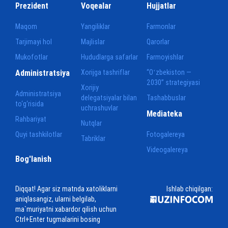
Prezident
Voqealar
Hujjatlar
Maqom
Yangiliklar
Farmonlar
Tarjimayi hol
Majlislar
Qarorlar
Mukofotlar
Hududlarga safarlar
Farmoyishlar
Administratsiya
Xorijga tashriflar
“Oʻzbekiston —
2030” strategiyasi
Xorijiy
Administratsiya
delegatsiyalar bilan
Tashabbuslar
to‘g‘risida
uchrashuvlar
Mediateka
Rahbariyat
Nutqlar
Quyi tashkilotlar
Fotogalereya
Tabriklar
Videogalereya
Bog'lanish
Diqqat! Agar siz matnda xatoliklarni
Ishlab chiqilgan:
aniqlasangiz, ularni belgilab,
ma`muriyatni xabardor qilish uchun
Ctrl+Enter tugmalarini bosing