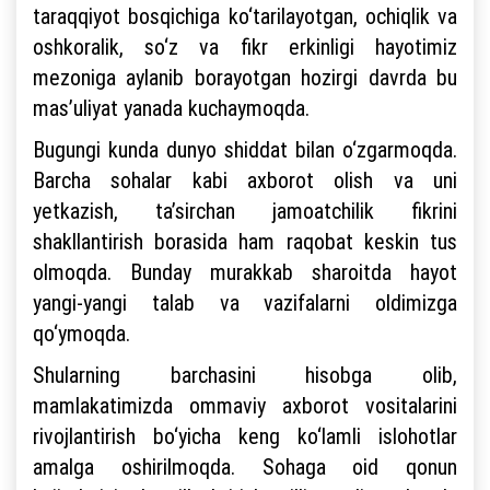
taraqqiyot bosqichiga ko‘tarilayotgan, ochiqlik va
oshkoralik, so‘z va fikr erkinligi hayotimiz
mezoniga aylanib borayotgan hozirgi davrda bu
mas’uliyat yanada kuchaymoqda.
Bugungi kunda dunyo shiddat bilan o‘zgarmoqda.
Barcha sohalar kabi axborot olish va uni
yetkazish, ta’sirchan jamoatchilik fikrini
shakllantirish borasida ham raqobat keskin tus
olmoqda. Bunday murakkab sharoitda hayot
yangi-yangi talab va vazifalarni oldimizga
qo‘ymoqda.
Shularning barchasini hisobga olib,
mamlakatimizda ommaviy axborot vositalarini
rivojlantirish bo‘yicha keng ko‘lamli islohotlar
amalga oshirilmoqda. Sohaga oid qonun