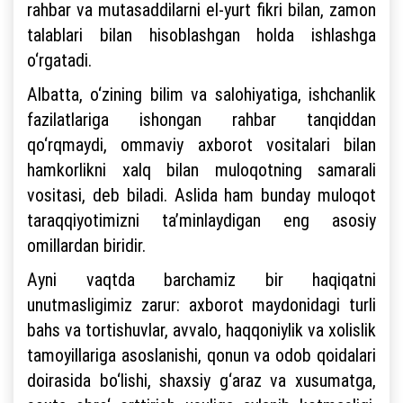
rahbar va mutasaddilarni el-yurt fikri bilan, zamon
talablari bilan hisoblashgan holda ishlashga
o‘rgatadi.
Albatta, o‘zining bilim va salohiyatiga, ishchanlik
fazilatlariga ishongan rahbar tanqiddan
qo‘rqmaydi, ommaviy axborot vositalari bilan
hamkorlikni xalq bilan muloqotning samarali
vositasi, deb biladi. Aslida ham bunday muloqot
taraqqiyotimizni ta’minlaydigan eng asosiy
omillardan biridir.
Ayni vaqtda barchamiz bir haqiqatni
unutmasligimiz zarur: axborot maydonidagi turli
bahs va tortishuvlar, avvalo, haqqoniylik va xolislik
tamoyillariga asoslanishi, qonun va odob qoidalari
doirasida bo‘lishi, shaxsiy g‘araz va xusumatga,