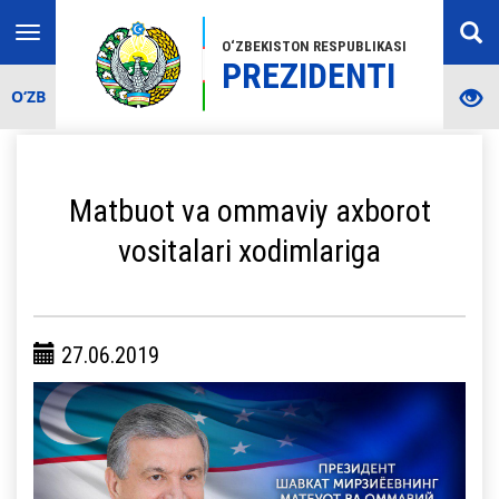
Toggle
O‘ZBEKISTON RESPUBLIKASI
navigation
PREZIDENTI
O‘ZB
Matbuot va ommaviy axborot
vositalari xodimlariga
27.06.2019