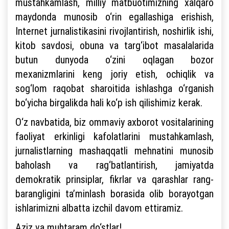
mustahkamlash, milliy matbuotimizning xalqaro
maydonda munosib o‘rin egallashiga erishish,
Internet jurnalistikasini rivojlantirish, noshirlik ishi,
kitob savdosi, obuna va targ‘ibot masalalarida
butun dunyoda o‘zini oqlagan bozor
mexanizmlarini keng joriy etish, ochiqlik va
sog‘lom raqobat sharoitida ishlashga o‘rganish
bo‘yicha birgalikda hali ko‘p ish qilishimiz kerak.
O‘z navbatida, biz ommaviy axborot vositalarining
faoliyat erkinligi kafolatlarini mustahkamlash,
jurnalistlarning mashaqqatli mehnatini munosib
baholash va rag‘batlantirish, jamiyatda
demokratik prinsiplar, fikrlar va qarashlar rang-
barangligini ta’minlash borasida olib borayotgan
ishlarimizni albatta izchil davom ettiramiz.
Aziz va muhtaram do‘stlar!