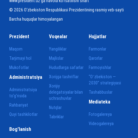
www.president.uz ga havola ko‘rsatilishi shart
© 2026 O‘zbekiston Respublikasi Prezidentining rasmiy veb-sayti
Barcha huquqlar himoyalangan
Prezident
Voqealar
Hujjatlar
Maqom
Yangiliklar
Farmonlar
Tarjimayi hol
Majlislar
Qarorlar
Mukofotlar
Hududlarga safarlar
Farmoyishlar
Administratsiya
Xorijga tashriflar
“Oʻzbekiston —
2030” strategiyasi
Xorijiy
Administratsiya
delegatsiyalar bilan
Tashabbuslar
to‘g‘risida
uchrashuvlar
Mediateka
Rahbariyat
Nutqlar
Quyi tashkilotlar
Fotogalereya
Tabriklar
Videogalereya
Bog'lanish