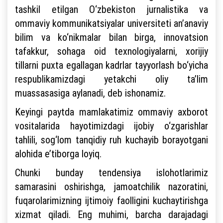
tashkil etilgan O‘zbekiston jurnalistika va
ommaviy kommunikatsiyalar universiteti an’anaviy
bilim va ko‘nikmalar bilan birga, innovatsion
tafakkur, sohaga oid texnologiyalarni, xorijiy
tillarni puxta egallagan kadrlar tayyorlash bo‘yicha
respublikamizdagi yetakchi oliy ta’lim
muassasasiga aylanadi, deb ishonamiz.
Keyingi paytda mamlakatimiz ommaviy axborot
vositalarida hayotimizdagi ijobiy o‘zgarishlar
tahlili, sog‘lom tanqidiy ruh kuchayib borayotgani
alohida e’tiborga loyiq.
Chunki bunday tendensiya islohotlarimiz
samarasini oshirishga, jamoatchilik nazoratini,
fuqarolarimizning ijtimoiy faolligini kuchaytirishga
xizmat qiladi. Eng muhimi, barcha darajadagi