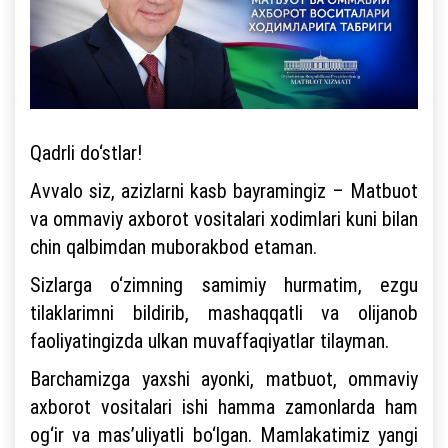
Qadrli do‘stlar!
Avvalo siz, azizlarni kasb bayramingiz – Matbuot
va ommaviy axborot vositalari xodimlari kuni bilan
chin qalbimdan muborakbod etaman.
Sizlarga o‘zimning samimiy hurmatim, ezgu
tilaklarimni bildirib, mashaqqatli va olijanob
faoliyatingizda ulkan muvaffaqiyatlar tilayman.
Barchamizga yaxshi ayonki, matbuot, ommaviy
axborot vositalari ishi hamma zamonlarda ham
og‘ir va mas’uliyatli bo‘lgan. Mamlakatimiz yangi