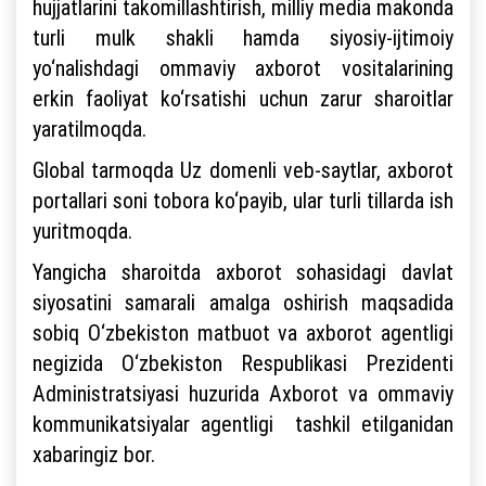
hujjatlarini takomillashtirish, milliy media makonda
turli mulk shakli hamda siyosiy-ijtimoiy
yo‘nalishdagi ommaviy axborot vositalarining
erkin faoliyat ko‘rsatishi uchun zarur sharoitlar
yaratilmoqda.
Global tarmoqda Uz domenli veb-saytlar, axborot
portallari soni tobora ko‘payib, ular turli tillarda ish
yuritmoqda.
Yangicha sharoitda axborot sohasidagi davlat
siyosatini samarali amalga oshirish maqsadida
sobiq O‘zbekiston matbuot va axborot agentligi
negizida O‘zbekiston Respublikasi Prezidenti
Administratsiyasi huzurida Axborot va ommaviy
kommunikatsiyalar agentligi tashkil etilganidan
xabaringiz bor.