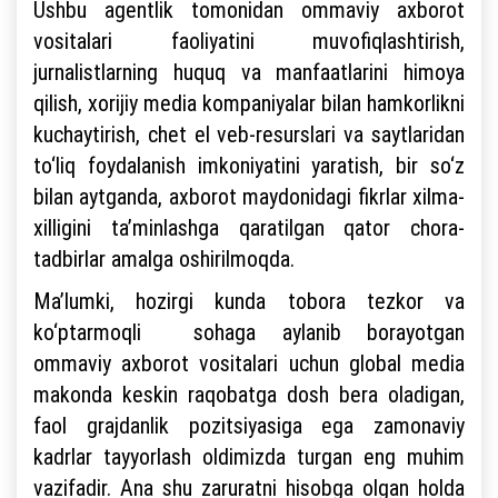
Ushbu agentlik tomonidan ommaviy axborot
vositalari faoliyatini muvofiqlashtirish,
jurnalistlarning huquq va manfaatlarini himoya
qilish, xorijiy media kompaniyalar bilan hamkorlikni
kuchaytirish, chet el veb-resurslari va saytlaridan
to‘liq foydalanish imkoniyatini yaratish, bir so‘z
bilan aytganda, axborot maydonidagi fikrlar xilma-
xilligini ta’minlashga qaratilgan qator chora-
tadbirlar amalga oshirilmoqda.
Ma’lumki, hozirgi kunda tobora tezkor va
ko‘ptarmoqli sohaga aylanib borayotgan
ommaviy axborot vositalari uchun global media
makonda keskin raqobatga dosh bera oladigan,
faol grajdanlik pozitsiyasiga ega zamonaviy
kadrlar tayyorlash oldimizda turgan eng muhim
vazifadir. Ana shu zaruratni hisobga olgan holda