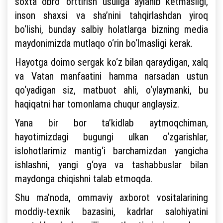
soxta obro‘ orttirish usuliga aylanib ketmasligi,
inson shaxsi va sha’nini tahqirlashdan yiroq
bo‘lishi, bunday salbiy holatlarga bizning media
maydonimizda mutlaqo o‘rin bo‘lmasligi kerak.
Hayotga doimo sergak ko‘z bilan qaraydigan, xalq
va Vatan manfaatini hamma narsadan ustun
qo‘yadigan siz, matbuot ahli, o‘ylaymanki, bu
haqiqatni har tomonlama chuqur anglaysiz.
Yana bir bor ta’kidlab aytmoqchiman,
hayotimizdagi bugungi ulkan o‘zgarishlar,
islohotlarimiz mantig‘i barchamizdan yangicha
ishlashni, yangi g‘oya va tashabbuslar bilan
maydonga chiqishni talab etmoqda.
Shu ma’noda, ommaviy axborot vositalarining
moddiy-texnik bazasini, kadrlar salohiyatini