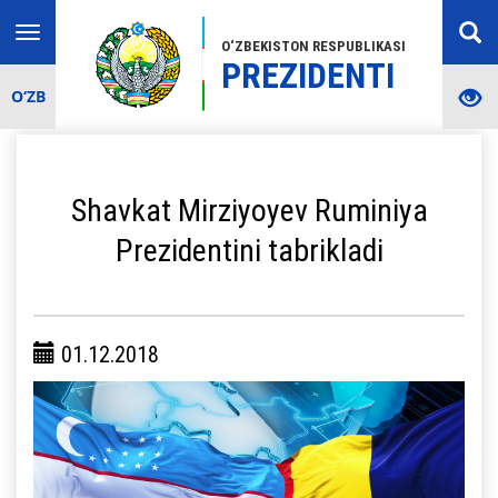
Toggle
O‘ZBEKISTON RESPUBLIKASI
navigation
PREZIDENTI
O‘ZB
Shavkat Mirziyoyev Ruminiya
Prezidentini tabrikladi
01.12.2018