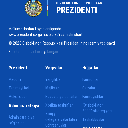
O‘ZBEKISTON RESPUBLIKASI
PREZIDENTI
Ma'lumotlardan foydalanilganda
www.president.uz ga havola ko‘rsatilishi shart
© 2026 O‘zbekiston Respublikasi Prezidentining rasmiy veb-sayti
Barcha huquqlar himoyalangan
Prezident
Voqealar
Hujjatlar
Maqom
Yangiliklar
Farmonlar
Tarjimayi hol
Majlislar
Qarorlar
Mukofotlar
Hududlarga safarlar
Farmoyishlar
Administratsiya
Xorijga tashriflar
“Oʻzbekiston —
2030” strategiyasi
Xorijiy
Administratsiya
delegatsiyalar bilan
Tashabbuslar
to‘g‘risida
uchrashuvlar