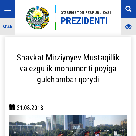
Toggle
O‘ZBEKISTON RESPUBLIKASI
navigation
PREZIDENTI
O‘ZB
Shavkat Mirziyoyev Mustaqillik
va ezgulik monumenti poyiga
gulchambar qoʻydi
31.08.2018