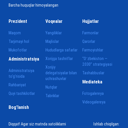
Barcha huquqlar himoyalangan
Prezident
Voqealar
Hujjatlar
Maqom
Yangiliklar
Farmonlar
Tarjimayi hol
Majlislar
Qarorlar
Mukofotlar
Hududlarga safarlar
Farmoyishlar
Administratsiya
Xorijga tashriflar
“Oʻzbekiston —
2030” strategiyasi
Xorijiy
Administratsiya
delegatsiyalar bilan
Tashabbuslar
to‘g‘risida
uchrashuvlar
Mediateka
Rahbariyat
Nutqlar
Quyi tashkilotlar
Fotogalereya
Tabriklar
Videogalereya
Bog'lanish
Diqqat! Agar siz matnda xatoliklarni
Ishlab chiqilgan: