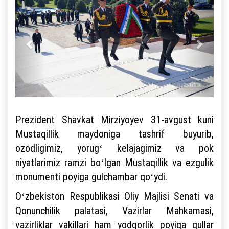
Prezident Shavkat Mirziyoyev 31-avgust kuni
Mustaqillik maydoniga tashrif buyurib,
ozodligimiz, yorugʻ kelajagimiz va pok
niyatlarimiz ramzi boʻlgan Mustaqillik va ezgulik
monumenti poyiga gulchambar qoʻydi.
Oʻzbekiston Respublikasi Oliy Majlisi Senati va
Qonunchilik palatasi, Vazirlar Mahkamasi,
vazirliklar vakillari ham yodgorlik poyiga gullar