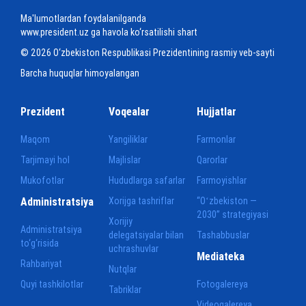
Ma'lumotlardan foydalanilganda
www.president.uz ga havola ko‘rsatilishi shart
© 2026 O‘zbekiston Respublikasi Prezidentining rasmiy veb-sayti
Barcha huquqlar himoyalangan
Prezident
Voqealar
Hujjatlar
Maqom
Yangiliklar
Farmonlar
Tarjimayi hol
Majlislar
Qarorlar
Mukofotlar
Hududlarga safarlar
Farmoyishlar
Administratsiya
Xorijga tashriflar
“Oʻzbekiston —
2030” strategiyasi
Xorijiy
Administratsiya
delegatsiyalar bilan
Tashabbuslar
to‘g‘risida
uchrashuvlar
Mediateka
Rahbariyat
Nutqlar
Quyi tashkilotlar
Fotogalereya
Tabriklar
Videogalereya