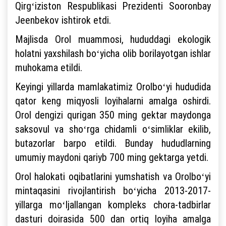
Qirgʻiziston Respublikasi Prezidenti Sooronbay
Jeenbekov ishtirok etdi.
Majlisda Orol muammosi, hududdagi ekologik
holatni yaxshilash boʻyicha olib borilayotgan ishlar
muhokama etildi.
Keyingi yillarda mamlakatimiz Orolboʻyi hududida
qator keng miqyosli loyihalarni amalga oshirdi.
Orol dengizi qurigan 350 ming gektar maydonga
saksovul va shoʻrga chidamli oʻsimliklar ekilib,
butazorlar barpo etildi. Bunday hududlarning
umumiy maydoni qariyb 700 ming gektarga yetdi.
Orol halokati oqibatlarini yumshatish va Orolboʻyi
mintaqasini rivojlantirish boʻyicha 2013-2017-
yillarga moʻljallangan kompleks chora-tadbirlar
dasturi doirasida 500 dan ortiq loyiha amalga