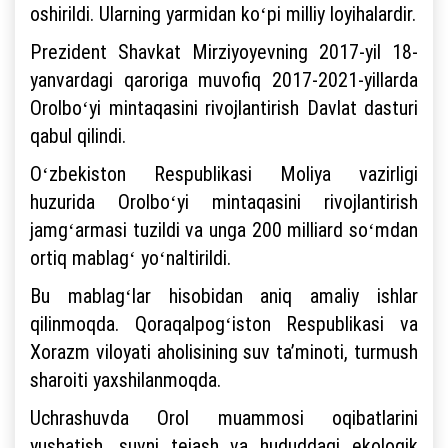
oshirildi. Ularning yarmidan koʻpi milliy loyihalardir.
Prezident Shavkat Mirziyoyevning 2017-yil 18-
yanvardagi qaroriga muvofiq 2017-2021-yillarda
Orolboʻyi mintaqasini rivojlantirish Davlat dasturi
qabul qilindi.
Oʻzbekiston Respublikasi Moliya vazirligi
huzurida Orolboʻyi mintaqasini rivojlantirish
jamgʻarmasi tuzildi va unga 200 milliard soʻmdan
ortiq mablagʻ yoʻnaltirildi.
Bu mablagʻlar hisobidan aniq amaliy ishlar
qilinmoqda. Qoraqalpogʻiston Respublikasi va
Xorazm viloyati aholisining suv taʼminoti, turmush
sharoiti yaxshilanmoqda.
Uchrashuvda Orol muammosi oqibatlarini
yushatish, suvni tejash va hududdagi ekologik