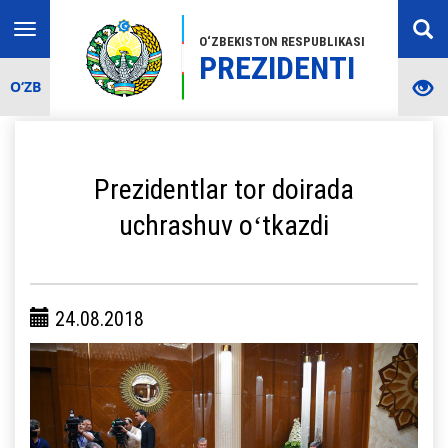
Toggle
O‘ZBEKISTON RESPUBLIKASI
navigation
PREZIDENTI
O‘ZB
Prezidentlar tor doirada
uchrashuv oʻtkazdi
24.08.2018