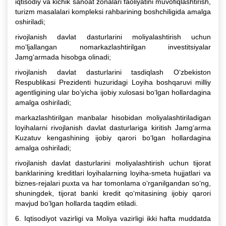
iqtisodiy va kichik sanoat zonalari faoliyatini muvofiqlashtirish,
turizm masalalari kompleksi rahbarining boshchiligida amalga
oshiriladi;
rivojlanish davlat dasturlarini moliyalashtirish uchun
mo‘ljallangan nomarkazlashtirilgan investitsiyalar
Jamg‘armada hisobga olinadi;
rivojlanish davlat dasturlarini tasdiqlash O‘zbekiston
Respublikasi Prezidenti huzuridagi Loyiha boshqaruvi milliy
agentligining ular bo‘yicha ijobiy xulosasi bo‘lgan hollardagina
amalga oshiriladi;
markazlashtirilgan manbalar hisobidan moliyalashtiriladigan
loyihalarni rivojlanish davlat dasturlariga kiritish Jamg‘arma
Kuzatuv kengashining ijobiy qarori bo‘lgan hollardagina
amalga oshiriladi;
rivojlanish davlat dasturlarini moliyalashtirish uchun tijorat
banklarining kreditlari loyihalarning loyiha-smeta hujjatlari va
biznes-rejalari puxta va har tomonlama o‘rganilgandan so‘ng,
shuningdek, tijorat banki kredit qo‘mitasining ijobiy qarori
mavjud bo‘lgan hollarda taqdim etiladi.
6. Iqtisodiyot vazirligi va Moliya vazirligi ikki hafta muddatda