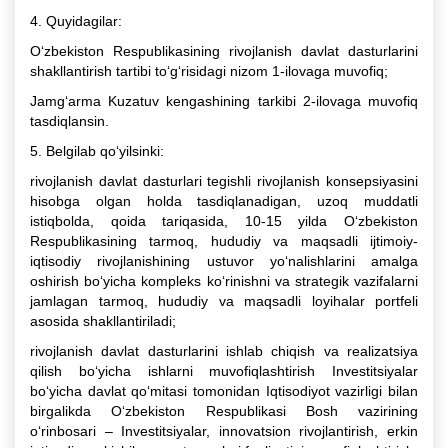
4. Quyidagilar:
O‘zbekiston Respublikasining rivojlanish davlat dasturlarini
shakllantirish tartibi to‘g‘risidagi nizom 1-ilovaga muvofiq;
Jamg‘arma Kuzatuv kengashining tarkibi 2-ilovaga muvofiq
tasdiqlansin.
5. Belgilab qo‘yilsinki:
rivojlanish davlat dasturlari tegishli rivojlanish konsepsiyasini
hisobga olgan holda tasdiqlanadigan, uzoq muddatli
istiqbolda, qoida tariqasida, 10-15 yilda O‘zbekiston
Respublikasining tarmoq, hududiy va maqsadli ijtimoiy-
iqtisodiy rivojlanishining ustuvor yo‘nalishlarini amalga
oshirish bo‘yicha kompleks ko‘rinishni va strategik vazifalarni
jamlagan tarmoq, hududiy va maqsadli loyihalar portfeli
asosida shakllantiriladi;
rivojlanish davlat dasturlarini ishlab chiqish va realizatsiya
qilish bo‘yicha ishlarni muvofiqlashtirish Investitsiyalar
bo‘yicha davlat qo‘mitasi tomonidan Iqtisodiyot vazirligi bilan
birgalikda O‘zbekiston Respublikasi Bosh vazirining
o‘rinbosari – Investitsiyalar, innovatsion rivojlantirish, erkin