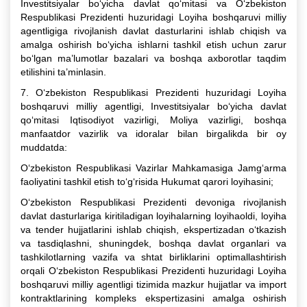
Investitsiyalar bo‘yicha davlat qo‘mitasi va O‘zbekiston
Respublikasi Prezidenti huzuridagi Loyiha boshqaruvi milliy
agentligiga rivojlanish davlat dasturlarini ishlab chiqish va
amalga oshirish bo‘yicha ishlarni tashkil etish uchun zarur
bo‘lgan ma’lumotlar bazalari va boshqa axborotlar taqdim
etilishini ta’minlasin.
7. O‘zbekiston Respublikasi Prezidenti huzuridagi Loyiha
boshqaruvi milliy agentligi, Investitsiyalar bo‘yicha davlat
qo‘mitasi Iqtisodiyot vazirligi, Moliya vazirligi, boshqa
manfaatdor vazirlik va idoralar bilan birgalikda bir oy
muddatda:
O‘zbekiston Respublikasi Vazirlar Mahkamasiga Jamg‘arma
faoliyatini tashkil etish to‘g‘risida Hukumat qarori loyihasini;
O‘zbekiston Respublikasi Prezidenti devoniga rivojlanish
davlat dasturlariga kiritiladigan loyihalarning loyihaoldi, loyiha
va tender hujjatlarini ishlab chiqish, ekspertizadan o‘tkazish
va tasdiqlashni, shuningdek, boshqa davlat organlari va
tashkilotlarning vazifa va shtat birliklarini optimallashtirish
orqali O‘zbekiston Respublikasi Prezidenti huzuridagi Loyiha
boshqaruvi milliy agentligi tizimida mazkur hujjatlar va import
kontraktlarining kompleks ekspertizasini amalga oshirish