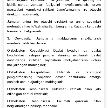
kichik sanoat zonalari faoliyatini muvofiqlashtirish, turizm
masalalari kompleksi rahbari Jamg‘armaning ijro etuvchi
direktori hisoblanadi;
Jamg‘armaning ijro etuvchi direktori va uning xodimlari
mehnatiga haq to‘lash shartlari Jamg‘arma Kuzatuv kengashi
tomonidan belgilanadi.
3. Quyidagilar Jamg‘arma mablag‘larini shakllantirish
manbalari etib belgilansin:
O‘zbekiston Respublikasi Davlat byudjeti va davlat
byudjetdan tashqari jamg‘armalarning rivojlanish davlat
dasturlariga kiritilgan loyihalarni moliyalashtirish uchun
mo‘ljallangan mablag‘lari;
O‘zbekiston Respublikasi Tiklanish va taraqqiyot
jamg‘armasining rivojlanish davlat dasturlarini amalga
oshirish uchun ajratilgan mablag‘lari;
O‘zbekiston Respublikasi Hukumati kafolati bilan jalb
etiladigan chet el kreditlari;
O‘zbekiston Respublikasi Hukumati qarorlari bilan
belgilanadigan boshqa manbalar.