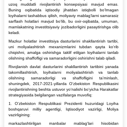
uzoq muddatli rivojlantirish konsepsiyasi mavjud emas.
Buning oqibatida iqtisodiy jihatdan istiqbolli bo‘lmagan
loyihalarni tashabbus qilish, moliyaviy mablag‘larni samarasiz
sarflash holatlari mavjud bo‘lib, bu oxir-oqibatda, umuman,
mamlakatning investitsiyaviy jozibadorligini pasaytirishga olib
keladi.
Mazkur holatlar investitsiya dasturlarini shakllantirish tartibi,
uni moliyalashtirish mexanizmlarini tubdan qayta ko‘rib
chiqishni, amalga oshirishga taklif etilgan loyihalarni tanlab
olishning shaffofligi va samaradorligini oshirishni talab qiladi.
Rivojlanish davlat dasturlarini shakllantirish tartibini yanada
takomillashtirish, loyihalarni moliyalashtirish va tanlab
olishning samaradorligi va shaffofligini ta’minlash,
shuningdek, 2017-2021-yillarda O‘zbekiston Respublikasini
rivojlantirishning beshta ustuvor yo‘nalishi bo‘yicha Harakatlar
strategiyasida belgilangan vazifalarga muvofiq:
1. O‘zbekiston Respublikasi Prezidenti huzuridagi Loyiha
boshqaruvi milliy agentligi, Iqtisodiyot vazirligi, Moliya
vazirligining:
markazlashtirilgan manbalar mablag‘lari hisobidan