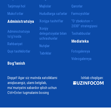
Tarjimayi hol
Majlislar
Qarorlar
Mukofotlar
Hududlarga safarlar
Farmoyishlar
Administratsiya
Xorijga tashriflar
“Oʻzbekiston —
2030” strategiyasi
Xorijiy
Administratsiya
delegatsiyalar bilan
Tashabbuslar
to‘g‘risida
uchrashuvlar
Mediateka
Rahbariyat
Nutqlar
Quyi tashkilotlar
Fotogalereya
Tabriklar
Videogalereya
Bog'lanish
Diqqat! Agar siz matnda xatoliklarni
Ishlab chiqilgan:
aniqlasangiz, ularni belgilab,
ma`muriyatni xabardor qilish uchun
Ctrl+Enter tugmalarini bosing