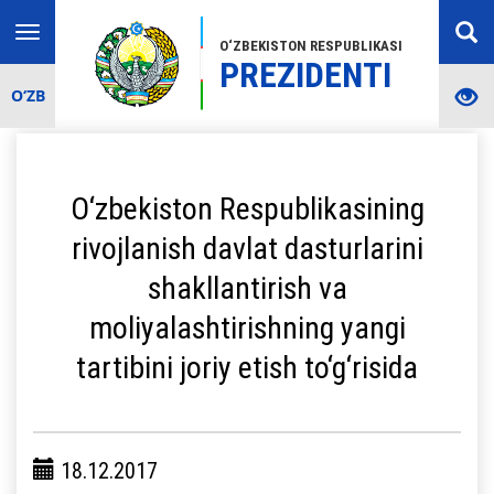
Toggle
O‘ZBEKISTON RESPUBLIKASI
navigation
PREZIDENTI
O‘ZB
O‘zbekiston Respublikasining
rivojlanish davlat dasturlarini
shakllantirish va
moliyalashtirishning yangi
tartibini joriy etish to‘g‘risida
18.12.2017