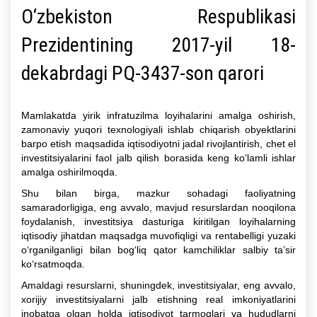
O‘zbekiston Respublikasi
Prezidentining 2017-yil 18-
dekabrdagi PQ-3437-son qarori
Mamlakatda yirik infratuzilma loyihalarini amalga oshirish,
zamonaviy yuqori texnologiyali ishlab chiqarish obyektlarini
barpo etish maqsadida iqtisodiyotni jadal rivojlantirish, chet el
investitsiyalarini faol jalb qilish borasida keng ko‘lamli ishlar
amalga oshirilmoqda.
Shu bilan birga, mazkur sohadagi faoliyatning
samaradorligiga, eng avvalo, mavjud resurslardan nooqilona
foydalanish, investitsiya dasturiga kiritilgan loyihalarning
iqtisodiy jihatdan maqsadga muvofiqligi va rentabelligi yuzaki
o‘rganilganligi bilan bog‘liq qator kamchiliklar salbiy ta’sir
ko‘rsatmoqda.
Amaldagi resurslarni, shuningdek, investitsiyalar, eng avvalo,
xorijiy investitsiyalarni jalb etishning real imkoniyatlarini
inobatga olgan holda iqtisodiyot tarmoqlari va hududlarni