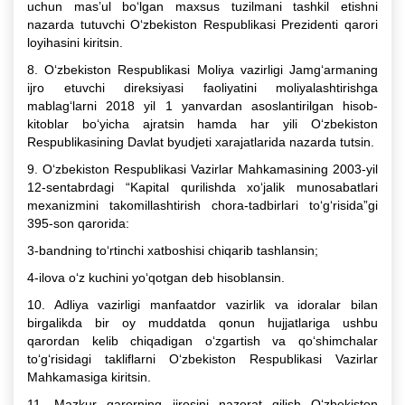
uchun mas’ul bo‘lgan maxsus tuzilmani tashkil etishni
nazarda tutuvchi O‘zbekiston Respublikasi Prezidenti qarori
loyihasini kiritsin.
8. O‘zbekiston Respublikasi Moliya vazirligi Jamg‘armaning
ijro etuvchi direksiyasi faoliyatini moliyalashtirishga
mablag‘larni 2018 yil 1 yanvardan asoslantirilgan hisob-
kitoblar bo‘yicha ajratsin hamda har yili O‘zbekiston
Respublikasining Davlat byudjeti xarajatlarida nazarda tutsin.
9. O‘zbekiston Respublikasi Vazirlar Mahkamasining 2003-yil
12-sentabrdagi “Kapital qurilishda xo‘jalik munosabatlari
mexanizmini takomillashtirish chora-tadbirlari to‘g‘risida”gi
395-son qarorida:
3-bandning to‘rtinchi xatboshisi chiqarib tashlansin;
4-ilova o‘z kuchini yo‘qotgan deb hisoblansin.
10. Adliya vazirligi manfaatdor vazirlik va idoralar bilan
birgalikda bir oy muddatda qonun hujjatlariga ushbu
qarordan kelib chiqadigan o‘zgartish va qo‘shimchalar
to‘g‘risidagi takliflarni O‘zbekiston Respublikasi Vazirlar
Mahkamasiga kiritsin.
11. Mazkur qarorning ijrosini nazorat qilish O‘zbekiston