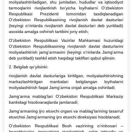
moliyalashtiriladigan, shu jumladan, hududlar va iqtisodiyot
tarmoqlarini rivojlantirish bo‘yicha loyihalarni O‘zbekiston
Respublikasi Prezidenti tomonidan tasdiqlanadigan
O‘zbekiston Respublikasining rivojlanish davlat dasturlari
(keyingi o‘rinlarda rivojlanish davlat dasturlari deb yuritiladi)
asosida amalga oshirish tartibini joriy etish;
O‘zbekiston Respublikasi Vazirlar Mahkamasi huzuridagi
O‘zbekiston Respublikasining rivojlanish davlat dasturlarini
moliyalashtirish jamg‘armasini (keyingi o‘rinlarda Jamg‘arma
deb yuritiladi) tashkil etish haqidagi takliflari qabul qilinsin.
2. Belgilab qo‘yilsinki:
rivojlanish davlat dasturlariga kiritilgan, moliyalashtirishning
markazlashtirilgan manbalari belgilangan loyihalarni
moliyalashtirish faqat Jamg‘arma orqali amalga oshiriladi;
Jamg‘arma mablag‘lari O‘zbekiston Respublikasi Markaziy
bankidagi hisobvaraqlarda jamlanadi;
Jamg‘armaning ijro etuvchi organi va mablag‘larining tasarruf
etuvchisi Jamg‘armaning ijro etuvchi direksiyasi hisoblanadi;
O‘zbekiston Respublikasi Bosh vazirining o‘rinbosari –
Investitsiyalar, innovatsion rivojlantirish, erkin iqtisodiy va