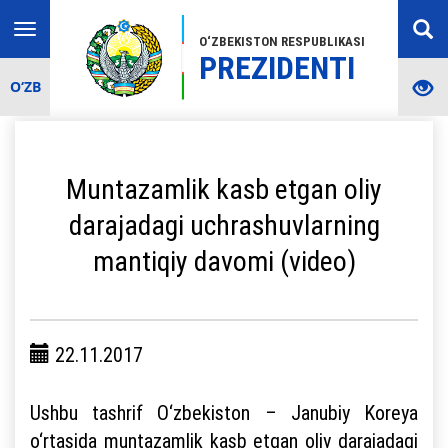
Toggle
O‘ZBEKISTON RESPUBLIKASI
navigation
PREZIDENTI
O‘ZB
Muntazamlik kasb etgan oliy
darajadagi uchrashuvlarning
mantiqiy davomi (video)
22.11.2017
Ushbu tashrif O‘zbekiston – Janubiy Koreya
o‘rtasida muntazamlik kasb etgan oliy darajadagi