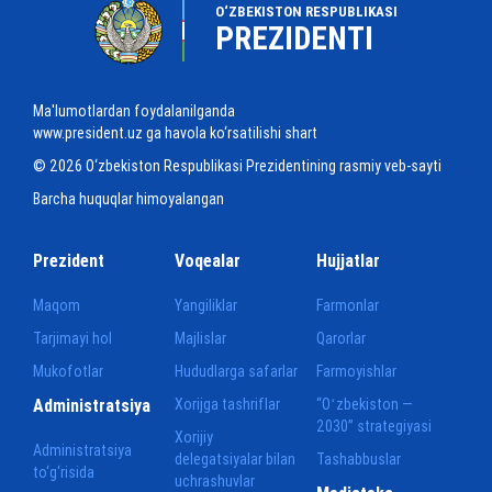
O‘ZBEKISTON RESPUBLIKASI
PREZIDENTI
Ma'lumotlardan foydalanilganda
www.president.uz ga havola ko‘rsatilishi shart
© 2026 O‘zbekiston Respublikasi Prezidentining rasmiy veb-sayti
Barcha huquqlar himoyalangan
Prezident
Voqealar
Hujjatlar
Maqom
Yangiliklar
Farmonlar
Tarjimayi hol
Majlislar
Qarorlar
Mukofotlar
Hududlarga safarlar
Farmoyishlar
Administratsiya
Xorijga tashriflar
“Oʻzbekiston —
2030” strategiyasi
Xorijiy
Administratsiya
delegatsiyalar bilan
Tashabbuslar
to‘g‘risida
uchrashuvlar