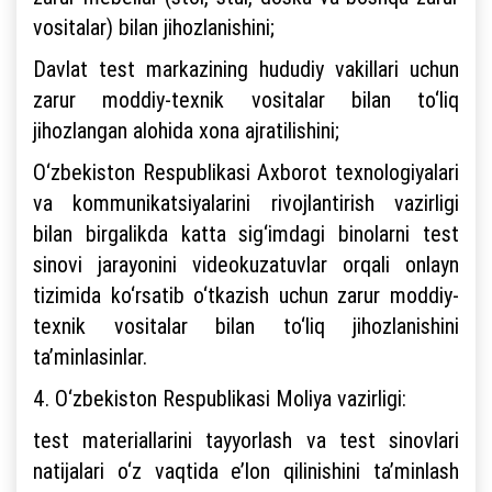
vositalar) bilan jihozlanishini;
Davlat test markazining hududiy vakillari uchun
zarur moddiy-texnik vositalar bilan to‘liq
jihozlangan alohida xona ajratilishini;
O‘zbekiston Respublikasi Axborot texnologiyalari
va kommunikatsiyalarini rivojlantirish vazirligi
bilan birgalikda katta sig‘imdagi binolarni test
sinovi jarayonini videokuzatuvlar orqali onlayn
tizimida ko‘rsatib o‘tkazish uchun zarur moddiy-
texnik vositalar bilan to‘liq jihozlanishini
ta’minlasinlar.
4. O‘zbekiston Respublikasi Moliya vazirligi:
test materiallarini tayyorlash va test sinovlari
natijalari o‘z vaqtida e’lon qilinishini ta’minlash