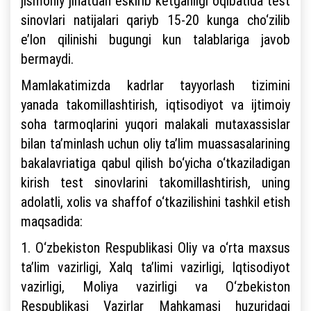
jismoniy jihatdan eskirib ketganligi oqibatida test
sinovlari natijalari qariyb 15-20 kunga cho‘zilib
e’lon qilinishi bugungi kun talablariga javob
bermaydi.
Mamlakatimizda kadrlar tayyorlash tizimini
yanada takomillashtirish, iqtisodiyot va ijtimoiy
soha tarmoqlarini yuqori malakali mutaxassislar
bilan ta’minlash uchun oliy ta’lim muassasalarining
bakalavriatiga qabul qilish bo‘yicha o‘tkaziladigan
kirish test sinovlarini takomillashtirish, uning
adolatli, xolis va shaffof o‘tkazilishini tashkil etish
maqsadida:
1. O‘zbekiston Respublikasi Oliy va o‘rta maxsus
ta’lim vazirligi, Xalq ta’limi vazirligi, Iqtisodiyot
vazirligi, Moliya vazirligi va O‘zbekiston
Respublikasi Vazirlar Mahkamasi huzuridagi