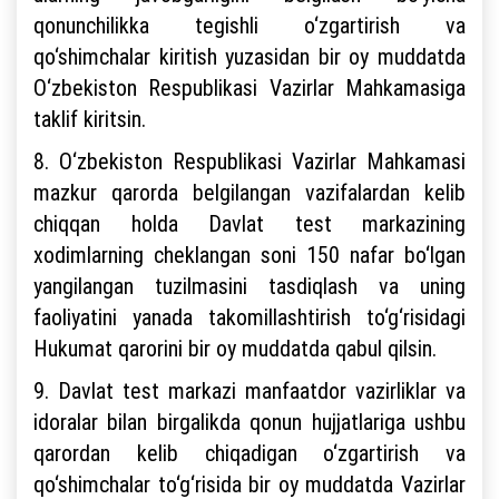
qonunchilikka tegishli o‘zgartirish va
qo‘shimchalar kiritish yuzasidan bir oy muddatda
O‘zbekiston Respublikasi Vazirlar Mahkamasiga
taklif kiritsin.
8. O‘zbekiston Respublikasi Vazirlar Mahkamasi
mazkur qarorda belgilangan vazifalardan kelib
chiqqan holda Davlat test markazining
xodimlarning cheklangan soni 150 nafar bo‘lgan
yangilangan tuzilmasini tasdiqlash va uning
faoliyatini yanada takomillashtirish to‘g‘risidagi
Hukumat qarorini bir oy muddatda qabul qilsin.
9. Davlat test markazi manfaatdor vazirliklar va
idoralar bilan birgalikda qonun hujjatlariga ushbu
qarordan kelib chiqadigan o‘zgartirish va
qo‘shimchalar to‘g‘risida bir oy muddatda Vazirlar