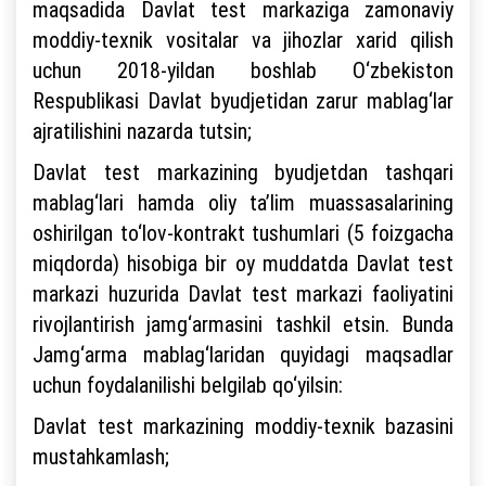
maqsadida Davlat test markaziga zamonaviy
moddiy-texnik vositalar va jihozlar xarid qilish
uchun 2018-yildan boshlab O‘zbekiston
Respublikasi Davlat byudjetidan zarur mablag‘lar
ajratilishini nazarda tutsin;
Davlat test markazining byudjetdan tashqari
mablag‘lari hamda oliy ta’lim muassasalarining
oshirilgan to‘lov-kontrakt tushumlari (5 foizgacha
miqdorda) hisobiga bir oy muddatda Davlat test
markazi huzurida Davlat test markazi faoliyatini
rivojlantirish jamg‘armasini tashkil etsin. Bunda
Jamg‘arma mablag‘laridan quyidagi maqsadlar
uchun foydalanilishi belgilab qo‘yilsin:
Davlat test markazining moddiy-texnik bazasini
mustahkamlash;