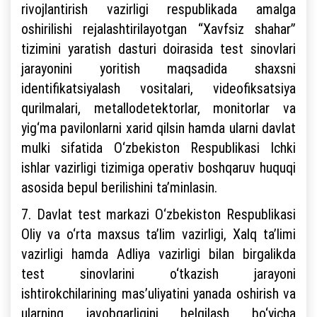
rivojlantirish vazirligi respublikada amalga
oshirilishi rejalashtirilayotgan “Xavfsiz shahar”
tizimini yaratish dasturi doirasida test sinovlari
jarayonini yoritish maqsadida shaxsni
identifikatsiyalash vositalari, videofiksatsiya
qurilmalari, metallodetektorlar, monitorlar va
yig‘ma pavilonlarni xarid qilsin hamda ularni davlat
mulki sifatida O‘zbekiston Respublikasi Ichki
ishlar vazirligi tizimiga operativ boshqaruv huquqi
asosida bepul berilishini ta’minlasin.
7. Davlat test markazi O‘zbekiston Respublikasi
Oliy va o‘rta maxsus ta’lim vazirligi, Xalq ta’limi
vazirligi hamda Adliya vazirligi bilan birgalikda
test sinovlarini o‘tkazish jarayoni
ishtirokchilarining mas’uliyatini yanada oshirish va
ularning javobgarligini belgilash bo‘yicha