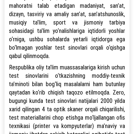
mahoratni talab etadigan madaniyat, san’at,
dizayn, tasviriy va amaliy san’at, san’atshunoslik,
musiqiy ta’lim, sport va jismoniy tarbiya
sohasidagi ta’lim yo‘nalishlariga iqtidorli yoshlar
o‘rniga, ushbu sohalarda yetarli iqtidorga ega
bo‘lmagan yoshlar test sinovlari orqali o‘qishga
qabul qilinmoqda.
Respublika oliy ta’lim muassasalariga kirish uchun
test sinovlarini o‘tkazishning moddiy-texnik
ta’minoti bilan bog‘liq masalalarni ham butunlay
qaytadan ko‘rib chiqish taqozo etilmoqda. Zero,
bugungi kunda test sinovlari natijalari 2000 yilda
xarid qilingan 4 ta optik skaner orqali chiqarilishi,
test materiallarini chop etishga mo‘ljallangan ofis
texnikasi (printer va kompyuterlar) ma’naviy va