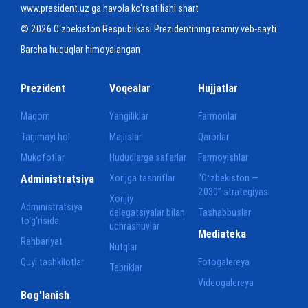
www.president.uz ga havola ko‘rsatilishi shart
© 2026 O‘zbekiston Respublikasi Prezidentining rasmiy veb-sayti
Barcha huquqlar himoyalangan
Prezident
Voqealar
Hujjatlar
Maqom
Yangiliklar
Farmonlar
Tarjimayi hol
Majlislar
Qarorlar
Mukofotlar
Hududlarga safarlar
Farmoyishlar
Administratsiya
Xorijga tashriflar
“Oʻzbekiston —
2030” strategiyasi
Xorijiy
Administratsiya
delegatsiyalar bilan
Tashabbuslar
to‘g‘risida
uchrashuvlar
Mediateka
Rahbariyat
Nutqlar
Quyi tashkilotlar
Fotogalereya
Tabriklar
Videogalereya
Bog'lanish