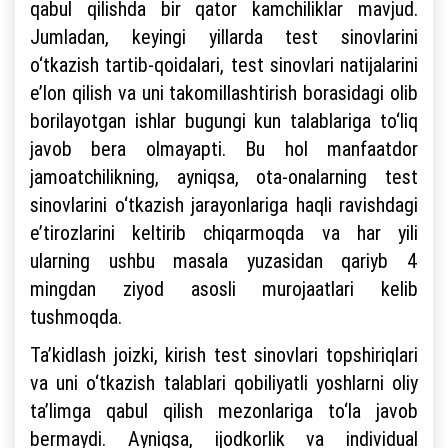
qabul qilishda bir qator kamchiliklar mavjud.
Jumladan, keyingi yillarda test sinovlarini
o‘tkazish tartib-qoidalari, test sinovlari natijalarini
e’lon qilish va uni takomillashtirish borasidagi olib
borilayotgan ishlar bugungi kun talablariga to‘liq
javob bera olmayapti. Bu hol manfaatdor
jamoatchilikning, ayniqsa, ota-onalarning test
sinovlarini o‘tkazish jarayonlariga haqli ravishdagi
e’tirozlarini keltirib chiqarmoqda va har yili
ularning ushbu masala yuzasidan qariyb 4
mingdan ziyod asosli murojaatlari kelib
tushmoqda.
Ta’kidlash joizki, kirish test sinovlari topshiriqlari
va uni o‘tkazish talablari qobiliyatli yoshlarni oliy
ta’limga qabul qilish mezonlariga to‘la javob
bermaydi. Ayniqsa, ijodkorlik va individual