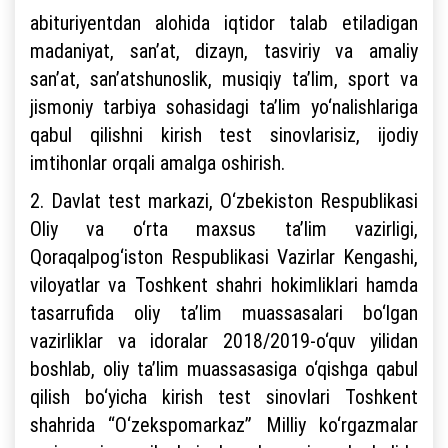
abituriyentdan alohida iqtidor talab etiladigan
madaniyat, san’at, dizayn, tasviriy va amaliy
san’at, san’atshunoslik, musiqiy ta’lim, sport va
jismoniy tarbiya sohasidagi ta’lim yo‘nalishlariga
qabul qilishni kirish test sinovlarisiz, ijodiy
imtihonlar orqali amalga oshirish.
2. Davlat test markazi, O‘zbekiston Respublikasi
Oliy va o‘rta maxsus ta’lim vazirligi,
Qoraqalpog‘iston Respublikasi Vazirlar Kengashi,
viloyatlar va Toshkent shahri hokimliklari hamda
tasarrufida oliy ta’lim muassasalari bo‘lgan
vazirliklar va idoralar 2018/2019-o‘quv yilidan
boshlab, oliy ta’lim muassasasiga o‘qishga qabul
qilish bo‘yicha kirish test sinovlari Toshkent
shahrida “O‘zekspomarkaz” Milliy ko‘rgazmalar