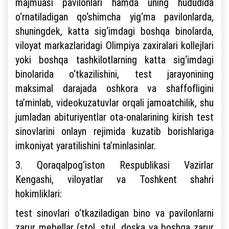
majmuasi pavilonlari hamda uning hududida
o‘rnatiladigan qo‘shimcha yig‘ma pavilonlarda,
shuningdek, katta sig‘imdagi boshqa binolarda,
viloyat markazlaridagi Olimpiya zaxiralari kollejlari
yoki boshqa tashkilotlarning katta sig‘imdagi
binolarida o‘tkazilishini, test jarayonining
maksimal darajada oshkora va shaffofligini
ta’minlab, videokuzatuvlar orqali jamoatchilik, shu
jumladan abituriyentlar ota-onalarining kirish test
sinovlarini onlayn rejimida kuzatib borishlariga
imkoniyat yaratilishini ta’minlasinlar.
3. Qoraqalpog‘iston Respublikasi Vazirlar
Kengashi, viloyatlar va Toshkent shahri
hokimliklari:
test sinovlari o‘tkaziladigan bino va pavilonlarni
zarur mebellar (stol, stul, doska va boshqa zarur