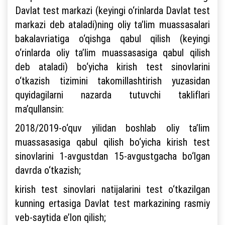
Davlat test markazi (keyingi o‘rinlarda Davlat test
markazi deb ataladi)ning oliy ta’lim muassasalari
bakalavriatiga o‘qishga qabul qilish (keyingi
o‘rinlarda oliy ta’lim muassasasiga qabul qilish
deb ataladi) bo‘yicha kirish test sinovlarini
o‘tkazish tizimini takomillashtirish yuzasidan
quyidagilarni nazarda tutuvchi takliflari
ma’qullansin:
2018/2019-o‘quv yilidan boshlab oliy ta’lim
muassasasiga qabul qilish bo‘yicha kirish test
sinovlarini 1-avgustdan 15-avgustgacha bo‘lgan
davrda o‘tkazish;
kirish test sinovlari natijalarini test o‘tkazilgan
kunning ertasiga Davlat test markazining rasmiy
veb-saytida e’lon qilish;