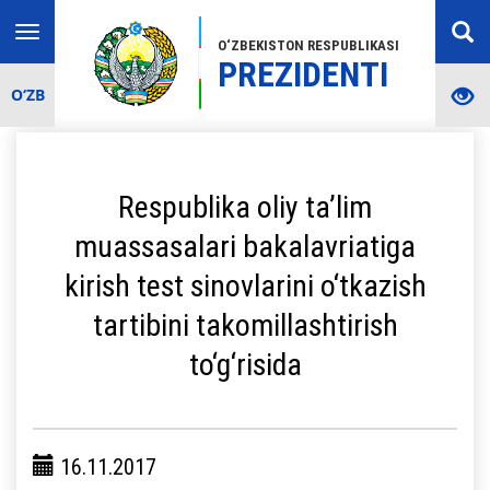
Toggle
O‘ZBEKISTON RESPUBLIKASI
navigation
PREZIDENTI
O‘ZB
Respublika oliy ta’lim
muassasalari bakalavriatiga
kirish test sinovlarini o‘tkazish
tartibini takomillashtirish
to‘g‘risida
16.11.2017