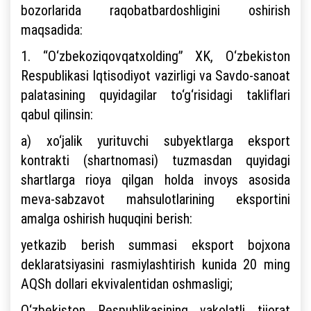
bozorlarida raqobatbardoshligini oshirish
maqsadida:
1. “O‘zbekoziqovqatxolding” XK, O‘zbekiston
Respublikasi Iqtisodiyot vazirligi va Savdo-sanoat
palatasining quyidagilar to‘g‘risidagi takliflari
qabul qilinsin:
a) xo‘jalik yurituvchi subyektlarga eksport
kontrakti (shartnomasi) tuzmasdan quyidagi
shartlarga rioya qilgan holda invoys asosida
meva-sabzavot mahsulotlarining eksportini
amalga oshirish huquqini berish:
yetkazib berish summasi eksport bojxona
deklaratsiyasini rasmiylashtirish kunida 20 ming
AQSh dollari ekvivalentidan oshmasligi;
O‘zbekiston Respublikasining vakolatli tijorat