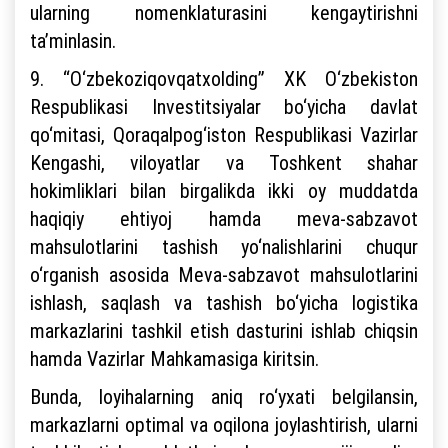
ularning nomenklaturasini kengaytirishni
ta’minlasin.
9. “O‘zbekoziqovqatxolding” XK O‘zbekiston
Respublikasi Investitsiyalar bo‘yicha davlat
qo‘mitasi, Qoraqalpog‘iston Respublikasi Vazirlar
Kengashi, viloyatlar va Toshkent shahar
hokimliklari bilan birgalikda ikki oy muddatda
haqiqiy ehtiyoj hamda meva-sabzavot
mahsulotlarini tashish yo‘nalishlarini chuqur
o‘rganish asosida Meva-sabzavot mahsulotlarini
ishlash, saqlash va tashish bo‘yicha logistika
markazlarini tashkil etish dasturini ishlab chiqsin
hamda Vazirlar Mahkamasiga kiritsin.
Bunda, loyihalarning aniq ro‘yxati belgilansin,
markazlarni optimal va oqilona joylashtirish, ularni