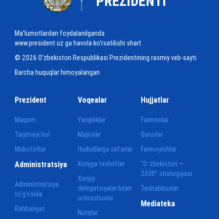
PREZIDENTI
Ma'lumotlardan foydalanilganda
www.president.uz ga havola ko‘rsatilishi shart
© 2026 O‘zbekiston Respublikasi Prezidentining rasmiy veb-sayti
Barcha huquqlar himoyalangan
Prezident
Voqealar
Hujjatlar
Maqom
Yangiliklar
Farmonlar
Tarjimayi hol
Majlislar
Qarorlar
Mukofotlar
Hududlarga safarlar
Farmoyishlar
Administratsiya
Xorijga tashriflar
“Oʻzbekiston —
2030” strategiyasi
Xorijiy
Administratsiya
delegatsiyalar bilan
Tashabbuslar
to‘g‘risida
uchrashuvlar
Mediateka
Rahbariyat
Nutqlar