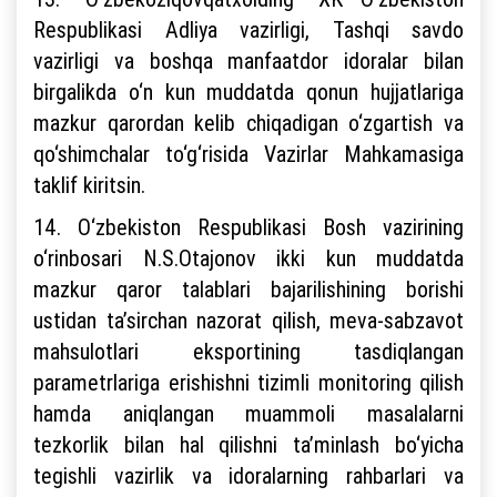
Respublikasi Adliya vazirligi, Tashqi savdo
vazirligi va boshqa manfaatdor idoralar bilan
birgalikda o‘n kun muddatda qonun hujjatlariga
mazkur qarordan kelib chiqadigan o‘zgartish va
qo‘shimchalar to‘g‘risida Vazirlar Mahkamasiga
taklif kiritsin.
14. O‘zbekiston Respublikasi Bosh vazirining
o‘rinbosari N.S.Otajonov ikki kun muddatda
mazkur qaror talablari bajarilishining borishi
ustidan ta’sirchan nazorat qilish, meva-sabzavot
mahsulotlari eksportining tasdiqlangan
parametrlariga erishishni tizimli monitoring qilish
hamda aniqlangan muammoli masalalarni
tezkorlik bilan hal qilishni ta’minlash bo‘yicha
tegishli vazirlik va idoralarning rahbarlari va