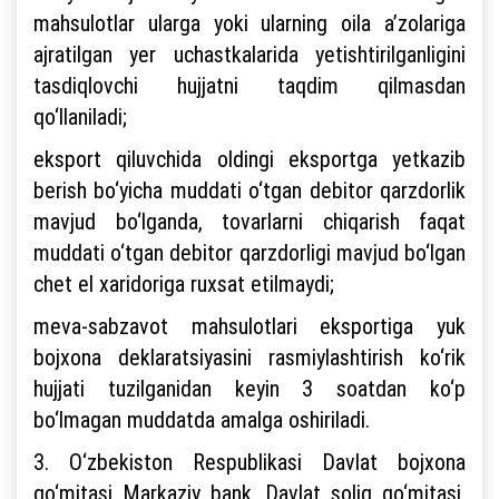
mahsulotlar ularga yoki ularning oila a’zolariga
ajratilgan yer uchastkalarida yetishtirilganligini
tasdiqlovchi hujjatni taqdim qilmasdan
qo‘llaniladi;
eksport qiluvchida oldingi eksportga yetkazib
berish bo‘yicha muddati o‘tgan debitor qarzdorlik
mavjud bo‘lganda, tovarlarni chiqarish faqat
muddati o‘tgan debitor qarzdorligi mavjud bo‘lgan
chet el xaridoriga ruxsat etilmaydi;
meva-sabzavot mahsulotlari eksportiga yuk
bojxona deklaratsiyasini rasmiylashtirish ko‘rik
hujjati tuzilganidan keyin 3 soatdan ko‘p
bo‘lmagan muddatda amalga oshiriladi.
3. O‘zbekiston Respublikasi Davlat bojxona
qo‘mitasi Markaziy bank, Davlat soliq qo‘mitasi,