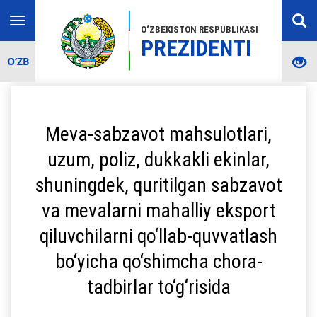
Toggle
O‘ZBEKISTON RESPUBLIKASI
navigation
PREZIDENTI
O‘ZB
Meva-sabzavot mahsulotlari,
uzum, poliz, dukkakli ekinlar,
shuningdek, quritilgan sabzavot
va mevalarni mahalliy eksport
qiluvchilarni qo‘llab-quvvatlash
bo‘yicha qo‘shimcha chora-
tadbirlar to‘g‘risida