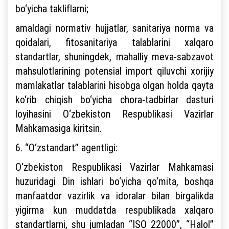
bo‘yicha takliflarni;
amaldagi normativ hujjatlar, sanitariya norma va
qoidalari, fitosanitariya talablarini xalqaro
standartlar, shuningdek, mahalliy meva-sabzavot
mahsulotlarining potensial import qiluvchi xorijiy
mamlakatlar talablarini hisobga olgan holda qayta
ko‘rib chiqish bo‘yicha chora-tadbirlar dasturi
loyihasini O‘zbekiston Respublikasi Vazirlar
Mahkamasiga kiritsin.
6. “O‘zstandart” agentligi:
O‘zbekiston Respublikasi Vazirlar Mahkamasi
huzuridagi Din ishlari bo‘yicha qo‘mita, boshqa
manfaatdor vazirlik va idoralar bilan birgalikda
yigirma kun muddatda respublikada xalqaro
standartlarni, shu jumladan “ISO 22000”, “Halol”