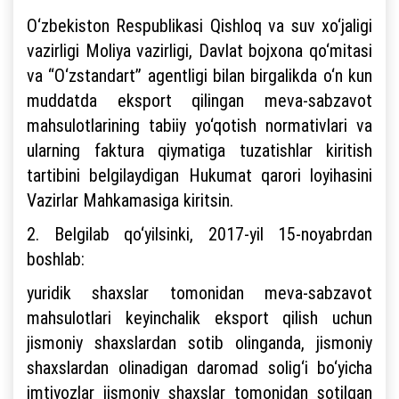
O‘zbekiston Respublikasi Qishloq va suv xo‘jaligi
vazirligi Moliya vazirligi, Davlat bojxona qo‘mitasi
va “O‘zstandart” agentligi bilan birgalikda o‘n kun
muddatda eksport qilingan meva-sabzavot
mahsulotlarining tabiiy yo‘qotish normativlari va
ularning faktura qiymatiga tuzatishlar kiritish
tartibini belgilaydigan Hukumat qarori loyihasini
Vazirlar Mahkamasiga kiritsin.
2. Belgilab qo‘yilsinki, 2017-yil 15-noyabrdan
boshlab:
yuridik shaxslar tomonidan meva-sabzavot
mahsulotlari keyinchalik eksport qilish uchun
jismoniy shaxslardan sotib olinganda, jismoniy
shaxslardan olinadigan daromad solig‘i bo‘yicha
imtiyozlar jismoniy shaxslar tomonidan sotilgan