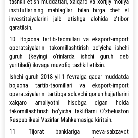
tashkil etish muddatlari, xalqaro va xorijiy moliya
institutlarining mablag‘lari bilan birga chet el
investitsiyalarini jalb etishga alohida e’tibor
qaratilsin.
10. Bojxona tartib-taomillari va eksport-import
operatsiyalarini takomillashtirish bo‘yicha ishchi
guruh (keyingi o‘rinlarda ishchi guruh deb
yuritiladi) ilovaga muvofiq tashkil etilsin.
Ishchi guruh 2018-yil 1 fevralga qadar muddatda
bojxona tartib-taomillari va eksport-import
operatsiyalarini tartibga soluvchi qonun hujjatlarini
xalqaro amaliyotni hisobga olgan holda
takomillashtirish bo‘yicha takliflarni O‘zbekiston
Respublikasi Vazirlar Mahkamasiga kiritsin.
11. Tijorat banklariga meva-sabzavot