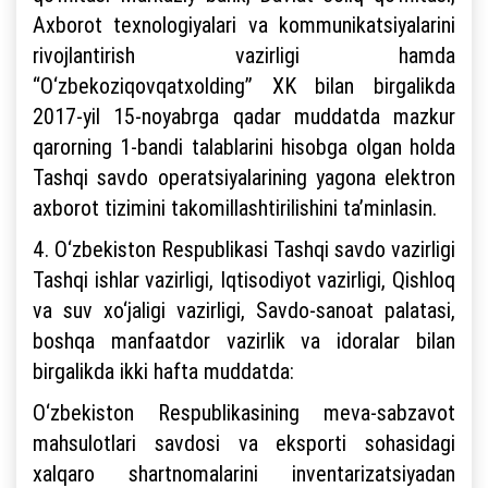
Axborot texnologiyalari va kommunikatsiyalarini
rivojlantirish vazirligi hamda
“O‘zbekoziqovqatxolding” XK bilan birgalikda
2017-yil 15-noyabrga qadar muddatda mazkur
qarorning 1-bandi talablarini hisobga olgan holda
Tashqi savdo operatsiyalarining yagona elektron
axborot tizimini takomillashtirilishini ta’minlasin.
4. O‘zbekiston Respublikasi Tashqi savdo vazirligi
Tashqi ishlar vazirligi, Iqtisodiyot vazirligi, Qishloq
va suv xo‘jaligi vazirligi, Savdo-sanoat palatasi,
boshqa manfaatdor vazirlik va idoralar bilan
birgalikda ikki hafta muddatda:
O‘zbekiston Respublikasining meva-sabzavot
mahsulotlari savdosi va eksporti sohasidagi
xalqaro shartnomalarini inventarizatsiyadan