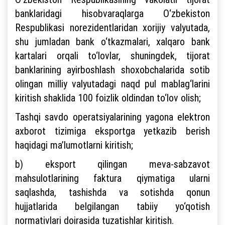
banklaridagi hisobvaraqlarga O‘zbekiston
Respublikasi norezidentlaridan xorijiy valyutada,
shu jumladan bank o‘tkazmalari, xalqaro bank
kartalari orqali to‘lovlar, shuningdek, tijorat
banklarining ayirboshlash shoxobchalarida sotib
olingan milliy valyutadagi naqd pul mablag‘larini
kiritish shaklida 100 foizlik oldindan to‘lov olish;
Tashqi savdo operatsiyalarining yagona elektron
axborot tizimiga eksportga yetkazib berish
haqidagi ma’lumotlarni kiritish;
b) eksport qilingan meva-sabzavot
mahsulotlarining faktura qiymatiga ularni
saqlashda, tashishda va sotishda qonun
hujjatlarida belgilangan tabiiy yo‘qotish
normativlari doirasida tuzatishlar kiritish.