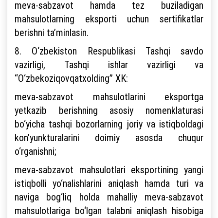
meva-sabzavot hamda tez buziladigan
mahsulotlarning eksporti uchun sertifikatlar
berishni ta’minlasin.
8. O‘zbekiston Respublikasi Tashqi savdo
vazirligi, Tashqi ishlar vazirligi va
“O‘zbekoziqovqatxolding” XK:
meva-sabzavot mahsulotlarini eksportga
yetkazib berishning asosiy nomenklaturasi
bo‘yicha tashqi bozorlarning joriy va istiqboldagi
kon’yunkturalarini doimiy asosda chuqur
o‘rganishni;
meva-sabzavot mahsulotlari eksportining yangi
istiqbolli yo‘nalishlarini aniqlash hamda turi va
naviga bog‘liq holda mahalliy meva-sabzavot
mahsulotlariga bo‘lgan talabni aniqlash hisobiga