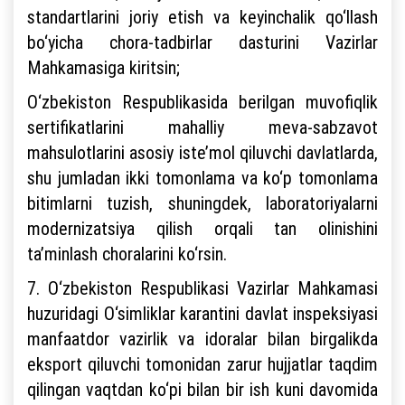
standartlarini joriy etish va keyinchalik qo‘llash
bo‘yicha chora-tadbirlar dasturini Vazirlar
Mahkamasiga kiritsin;
O‘zbekiston Respublikasida berilgan muvofiqlik
sertifikatlarini mahalliy meva-sabzavot
mahsulotlarini asosiy iste’mol qiluvchi davlatlarda,
shu jumladan ikki tomonlama va ko‘p tomonlama
bitimlarni tuzish, shuningdek, laboratoriyalarni
modernizatsiya qilish orqali tan olinishini
ta’minlash choralarini ko‘rsin.
7. O‘zbekiston Respublikasi Vazirlar Mahkamasi
huzuridagi O‘simliklar karantini davlat inspeksiyasi
manfaatdor vazirlik va idoralar bilan birgalikda
eksport qiluvchi tomonidan zarur hujjatlar taqdim
qilingan vaqtdan ko‘pi bilan bir ish kuni davomida