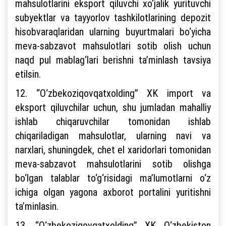
mahsulotlarini eksport qiluvchi xo‘jalik yurituvchi
subyektlar va tayyorlov tashkilotlarining depozit
hisobvaraqlaridan ularning buyurtmalari bo‘yicha
meva-sabzavot mahsulotlari sotib olish uchun
naqd pul mablag‘lari berishni ta’minlash tavsiya
etilsin.
12. “O‘zbekoziqovqatxolding” XK import va
eksport qiluvchilar uchun, shu jumladan mahalliy
ishlab chiqaruvchilar tomonidan ishlab
chiqariladigan mahsulotlar, ularning navi va
narxlari, shuningdek, chet el xaridorlari tomonidan
meva-sabzavot mahsulotlarini sotib olishga
bo‘lgan talablar to‘g‘risidagi ma’lumotlarni o‘z
ichiga olgan yagona axborot portalini yuritishni
ta’minlasin.
13. “O‘zbekoziqovqatxolding” XK O‘zbekiston