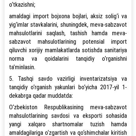
o‘tkazishni;
amaldagi import bojxona bojlari, aksiz solig‘i va
yig‘imlar stavkalarini, shuningdek, meva-sabzavot
mahsulotlarini saqlash, tashish hamda meva-
sabzavot mahsulotlarining potensial import
qiluvchi xorijiy mamlakatlarda sotishda sanitariya
norma va qoidalarini tanqidiy o‘rganishni
ta’minlasin.
5. Tashqi savdo vazirligi inventarizatsiya va
tanqidiy o‘rganish yakunlari bo‘yicha 2017-yil 1-
dekabrga qadar muddatda:
O‘zbekiston Respublikasining meva-sabzavot
mahsulotlarining savdosi va eksporti sohasida
yangi xalqaro shartnomalar tuzish hamda
amaldagilariga o‘zgartish va qo‘shimchalar kiritish