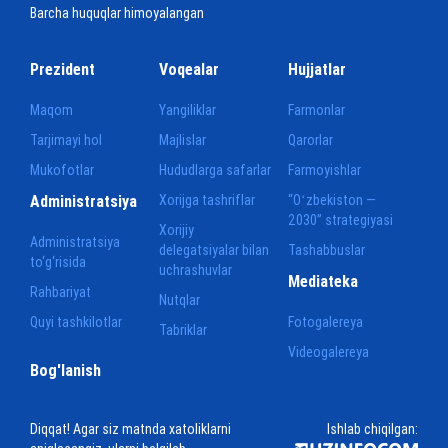
Barcha huquqlar himoyalangan
Prezident
Voqealar
Hujjatlar
Maqom
Yangiliklar
Farmonlar
Tarjimayi hol
Majlislar
Qarorlar
Mukofotlar
Hududlarga safarlar
Farmoyishlar
Administratsiya
Xorijga tashriflar
“Oʻzbekiston —
2030” strategiyasi
Xorijiy
Administratsiya
delegatsiyalar bilan
Tashabbuslar
to‘g‘risida
uchrashuvlar
Mediateka
Rahbariyat
Nutqlar
Quyi tashkilotlar
Fotogalereya
Tabriklar
Videogalereya
Bog'lanish
Diqqat! Agar siz matnda xatoliklarni
Ishlab chiqilgan: