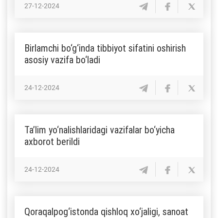
27-12-2024
Birlamchi bo‘g‘inda tibbiyot sifatini oshirish
asosiy vazifa bo‘ladi
24-12-2024
Ta’lim yo‘nalishlaridagi vazifalar bo‘yicha
axborot berildi
24-12-2024
Qoraqalpog‘istonda qishloq xo‘jaligi, sanoat