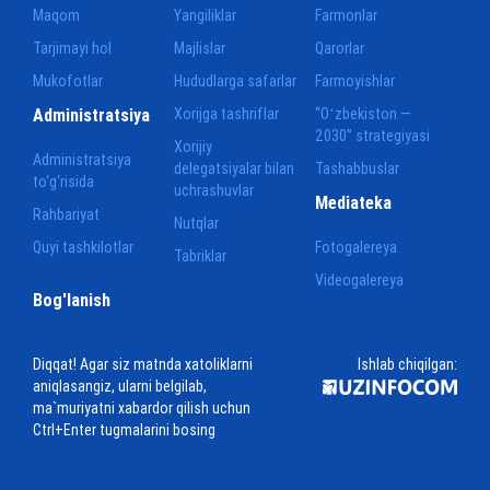
Maqom
Yangiliklar
Farmonlar
Tarjimayi hol
Majlislar
Qarorlar
Mukofotlar
Hududlarga safarlar
Farmoyishlar
Administratsiya
Xorijga tashriflar
“Oʻzbekiston —
2030” strategiyasi
Xorijiy
Administratsiya
delegatsiyalar bilan
Tashabbuslar
to‘g‘risida
uchrashuvlar
Mediateka
Rahbariyat
Nutqlar
Quyi tashkilotlar
Fotogalereya
Tabriklar
Videogalereya
Bog'lanish
Diqqat! Agar siz matnda xatoliklarni
Ishlab chiqilgan:
aniqlasangiz, ularni belgilab,
ma`muriyatni xabardor qilish uchun
Ctrl+Enter tugmalarini bosing