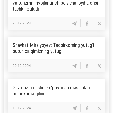
va turizmni rivojlantirish bo‘yicha loyiha ofisi
tashkil etiladi
23-12-2024
Shavkat Mirziyoyev: Tadbirkorning yutug‘i –
butun xalqimizning yutug‘i
20-12-2024
Gaz qazib olishni ko‘paytirish masalalari
muhokama qilindi
19-12-2024