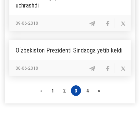
uchrashdi
09-06-2018
O‘zbekiston Prezidenti Sindaoga yetib keldi
08-06-2018
«
1
2
3
4
»