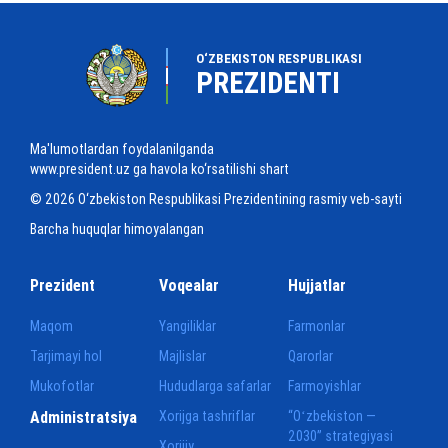
O‘ZBEKISTON RESPUBLIKASI
PREZIDENTI
Ma'lumotlardan foydalanilganda
www.president.uz ga havola ko‘rsatilishi shart
© 2026 O‘zbekiston Respublikasi Prezidentining rasmiy veb-sayti
Barcha huquqlar himoyalangan
Prezident
Voqealar
Hujjatlar
Maqom
Yangiliklar
Farmonlar
Tarjimayi hol
Majlislar
Qarorlar
Mukofotlar
Hududlarga safarlar
Farmoyishlar
Administratsiya
Xorijga tashriflar
“Oʻzbekiston —
2030” strategiyasi
Xorijiy