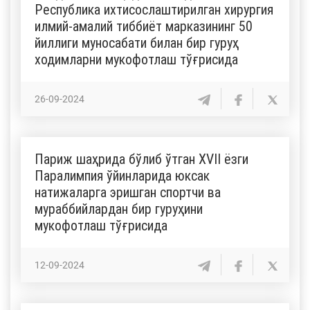
Республика ихтисослаштирилган хирургия
илмий-амалий тиббиёт марказининг 50
йиллиги муносабати билан бир гуруҳ
ходимларни мукофотлаш тўғрисида
26-09-2024
Париж шаҳрида бўлиб ўтган ХVII ёзги
Паралимпия ўйинларида юксак
натижаларга эришган спортчи ва
мураббийлардан бир гуруҳини
мукофотлаш тўғрисида
12-09-2024