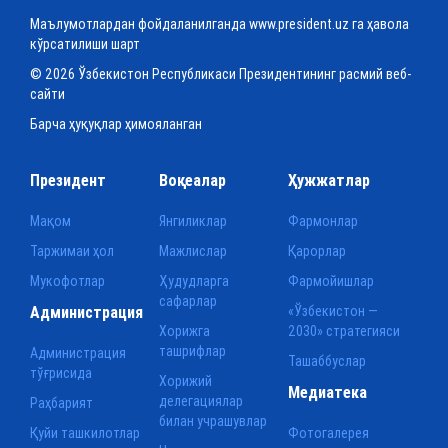
Маълумотлардан фойдаланилганда www.president.uz га ҳавола
кўрсатилиши шарт
© 2026 Ўзбекистон Республикаси Президентининг расмий веб-
сайти
Барча ҳуқуқлар ҳимояланган
Президент
Воқеалар
Ҳужжатлар
Мақом
Янгиликлар
Фармонлар
Таржимаи ҳол
Мажлислар
Қарорлар
Мукофотлар
Ҳудудларга
Фармойишлар
сафарлар
Администрация
«Ўзбекистон —
Хорижга
2030» стратегияси
ташрифлар
Администрация
Ташаббуслар
тўғрисида
Хорижий
Медиатека
делегациялар
Раҳбарият
билан учрашувлар
Қуйи ташкилотлар
Фотогалерея