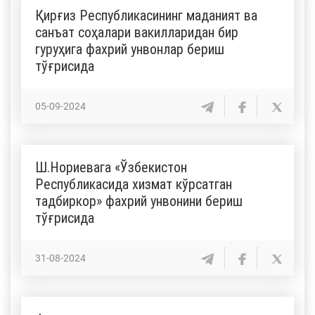
Қирғиз Республикасининг маданият ва
санъат соҳалари вакилларидан бир
гуруҳига фахрий унвонлар бериш
тўғрисида
05-09-2024
Ш.Нориевага «Ўзбекистон
Республикасида хизмат кўрсатган
тадбиркор» фахрий унвонини бериш
тўғрисида
31-08-2024