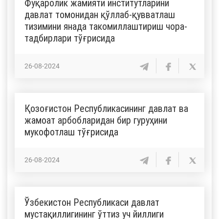
Фуқаролик жамияти институтларини
давлат томонидан қўллаб-қувватлаш
тизимини янада такомиллаштириш чора-
тадбирлари тўғрисида
26-08-2024
Қозоғистон Республикасининг давлат ва
жамоат арбобларидан бир гуруҳини
мукофотлаш тўғрисида
26-08-2024
Ўзбекистон Республикаси давлат
мустақиллигининг ўттиз уч йиллиги