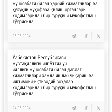
муносабати билан ҳарбий хизматчилар ва
ҳуқуқни муҳофаза қилиш органлари
ходимларидан бир гуруҳини мукофотлаш
тўғрисида
25-08-2024
Ўзбекистон Республикаси
мустақиллигининг ўттиз уч
йиллиги муносабати билан давлат
хизматчилари ҳамда ишлаб чиқариш ва
ижтимоий-иқтисодий соҳалар
ходимларидан бир гуруҳини мукофотлаш
тўғрисида
24-08-2024