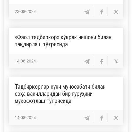
23-08-2024
«Фаол тадбиркор» кўкрак нишони билан
тақдирлаш тўғрисида
14-08-2024
Тадбиркорлар куни муносабати билан
соҳа вакилларидан бир гуруҳини
мукофотлаш тўғрисида
14-08-2024