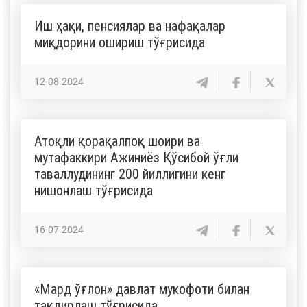
Иш ҳақи, пенсиялар ва нафақалар
миқдорини ошириш тўғрисида
12-08-2024
Атоқли қорақалпоқ шоири ва
мутафаккири Ажиниёз Қўсибой ўғли
таваллудининг 200 йиллигини кенг
нишонлаш тўғрисида
16-07-2024
«Мард ўғлон» давлат мукофоти билан
тақдирлаш тўғрисида