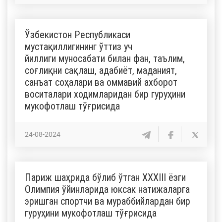
Ўзбекистон Республикаси
мустақиллигининг ўттиз уч
йиллиги муносабати билан фан, таълим,
соғлиқни сақлаш, адабиёт, маданият,
санъат соҳалари ва оммавий ахборот
воситалари ходимларидан бир гуруҳини
мукофотлаш тўғрисида
24-08-2024
Париж шаҳрида бўлиб ўтган ХХХIII ёзги
Олимпия ўйинларида юксак натижаларга
эришган спортчи ва мураббийлардан бир
гуруҳини мукофотлаш тўғрисида