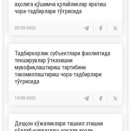
аҳолига қўшимча қулайликлар яратиш
чора-тадбирлари тўғрисида
22-09-2022
Тадбиркорлик субъектлари фаолиятида
текширувлар ўтказишни
мувофиқлаштириш тартибини
такомиллаштириш чора-тадбирлари
тўғрисида
13-09-2022
Деҳқон хўжаликлари ташкил этишни
қўллаб-қувватлаш орқали аҳоли