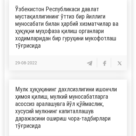
Ўзбекистон Республикаси давлат
мустақиллигининг ўттиз бир йиллиги
муносабати билан ҳарбий хизматчилар ва
ҳуқуқни муҳофаза қилиш органлари
ходимларидан бир гуруҳини мукофотлаш
тўғрисида
29-08-2022
Мулк ҳуқуқининг дахлсизлигини ишончли
ҳимоя қилиш, мулкий муносабатларга
асоссиз аралашувга йўл қўймаслик,
хусусий мулкнинг капиталлашув
даражасини ошириш чора-тадбирлари
тўғрисида