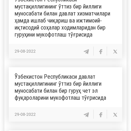
мустақиллигининг ўттиз бир йиллиги
муносабати билан давлат хизматчилари
ҳамда ишлаб чиқариш ва ижтимоий-
иқтисодий соҳалар ходимларидан бир
гуруҳини мукофотлаш тўғрисида
29-08-2022
Ўзбекистон Республикаси давлат
мустақиллигининг ўттиз бир йиллиги
муносабати билан бир гуруҳ чет эл
фуқароларини мукофотлаш тўғрисида
29-08-2022