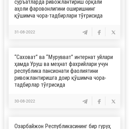
суръатларда ривожлантириш орқали
аҳоли фаровонлигини оширишнинг
қўшимча чора-тадбирлари тўғрисида
31-08-2022
“Саховат” ва “Мурувват” интернат уйлари
ҳамда Уруш ва меҳнат фахрийлари учун
республика пансионати фаолиятини
ривожлантиришга доир қўшимча чора-
тадбирлар тўғрисида
30-08-2022
Озарбайжон Республикасининг бир гуруҳ