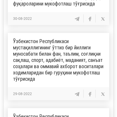
фуқароларини мукофотлаш тўғрисида
30-08-2022
Ўзбекистон Республикаси
мустақиллигининг ўттиз бир йиллиги
муносабати билан фан, таълим, соғлиқни
сақлаш, спорт, адабиёт, маданият, санъат
соҳалари ва оммавий ахборот воситалари
ходимларидан бир гуруҳини мукофотлаш
тўғрисида
29-08-2022
Ўзбекистон Республикаси