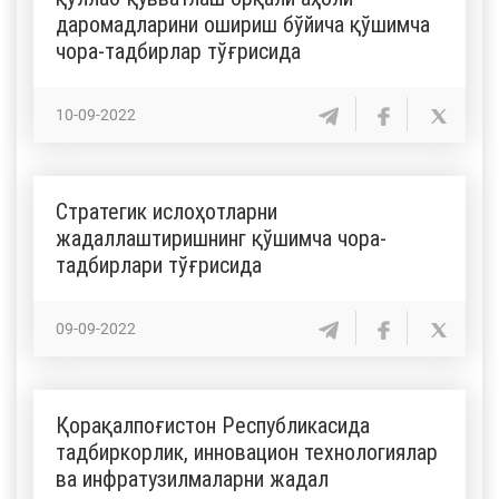
даромадларини ошириш бўйича қўшимча
чора-тадбирлар тўғрисида
10-09-2022
Стратегик ислоҳотларни
жадаллаштиришнинг қўшимча чора-
тадбирлари тўғрисида
09-09-2022
Қорақалпоғистон Реcпубликасида
тадбиркорлик, инновацион технологиялар
ва инфратузилмаларни жадал