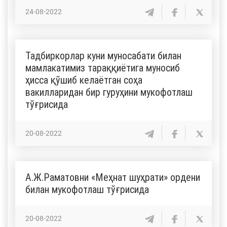
24-08-2022
Тадбиркорлар куни муносабати билан
мамлакатимиз тараққиётига муносиб
ҳисса қўшиб келаётган соҳа
вакилларидан бир гуруҳини мукофотлаш
тўғрисида
20-08-2022
А.Ж.Раматовни «Меҳнат шуҳрати» ордени
билан мукофотлаш тўғрисида
20-08-2022