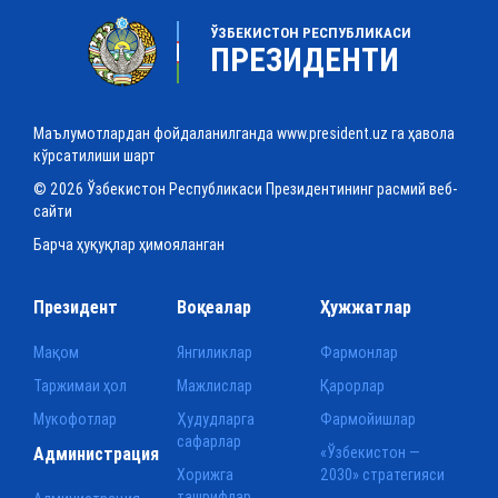
ЎЗБЕКИСТОН РЕСПУБЛИКАСИ
ПРЕЗИДЕНТИ
Маълумотлардан фойдаланилганда www.president.uz га ҳавола
кўрсатилиши шарт
© 2026 Ўзбекистон Республикаси Президентининг расмий веб-
сайти
Барча ҳуқуқлар ҳимояланган
Президент
Воқеалар
Ҳужжатлар
Мақом
Янгиликлар
Фармонлар
Таржимаи ҳол
Мажлислар
Қарорлар
Мукофотлар
Ҳудудларга
Фармойишлар
сафарлар
Администрация
«Ўзбекистон —
Хорижга
2030» стратегияси
ташрифлар