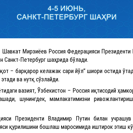
и Шавкат Мирзиёев Россия Федерацияси Президенти В
н Санкт-Петербург шаҳрида бўлади.
қот – барқарор келажак сари йўл” шиори остида ўтад
этади ва нутқ сўзлайди.
ётидаги вазият, Ўзбекистон – Россия иқтисодий ҳамк
ашади, шунингдек, мамлакатимизни ривожлантиришн
ияси Президенти Владимир Путин билан учрашув
ияси қурилишини бошлаш маросимида иштирок этиш кўз