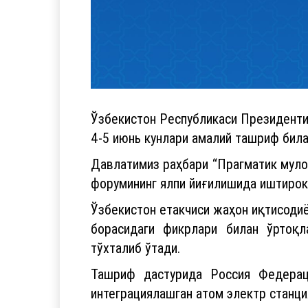
Ўзбекистон Республикаси Президент
4-5 июнь кунлари амалий ташриф била
Давлатимиз раҳбари “Прагматик муло
форумининг ялпи йиғилишида иштирок 
Ўзбекистон етакчиси жаҳон иқтисоди
борасидаги фикрлари билан ўртоқл
тўхталиб ўтади.
Ташриф дастурида Россия Федерац
интеграциялашган атом электр станц