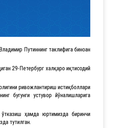
ладимир Путиннинг таклифига биноан
иган 29-Петербург халқаро иқтисодий
орлигини ривожлантириш истиқболлари
инг бугунги устувор йўналишларига
 ўтказиш ҳамда юртимизда биринчи
да тутилган.