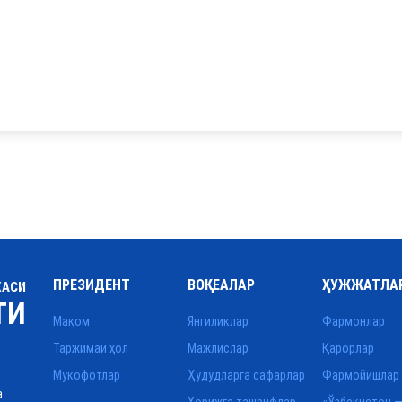
ПРЕЗИДЕНТ
ВОҚЕАЛАР
ҲУЖЖАТЛА
КАСИ
ТИ
Мақом
Янгиликлар
Фармонлар
Таржимаи ҳол
Мажлислар
Қарорлар
Мукофотлар
Ҳудудларга сафарлар
Фармойишлар
а
Хорижга ташрифлар
«Ўзбекистон —