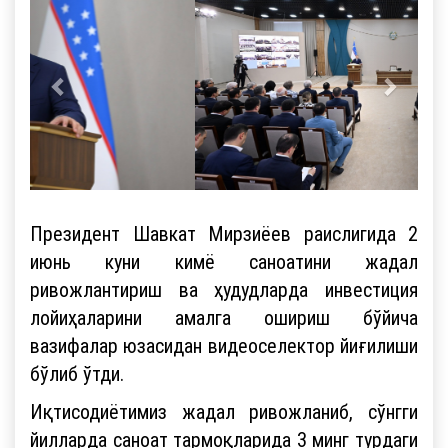
Президент Шавкат Мирзиёев раислигида 2
июнь куни кимё саноатини жадал
ривожлантириш ва ҳудудларда инвестиция
лойиҳаларини амалга ошириш бўйича
вазифалар юзасидан видеоселектор йиғилиши
бўлиб ўтди.
Иқтисодиётимиз жадал ривожланиб, сўнгги
йилларда саноат тармоқларида 3 минг турдаги