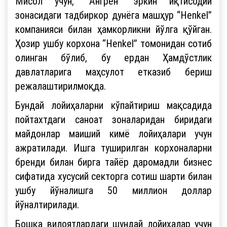
Мисол учун, “Ангрен” эркин иқтисодий
зонасидаги тадбиркор дунёга машҳур “Henkel”
компанияси билан ҳамкорликни йўлга қўйган.
Ҳозир ушбу корхона “Henkel” томонидан сотиб
олинган бўлиб, бу ердан Ҳамдўстлик
давлатларига маҳсулот етказиб бериш
режалаштирилмоқда.
Бундай лойиҳаларни кўпайтириш мақсадида
пойтахтдаги саноат зоналаридан биридаги
майдонлар маиший кимё лойиҳалари учун
ажратилади. Ишга туширилган корхоналарни
бренди билан бирга тайёр даромадли бизнес
сифатида хусусий секторга сотиш шарти билан
ушбу йўналишга 50 миллион доллар
йўналтирилади.
Бошқа вилоятлардаги шундай лойиҳалар учун