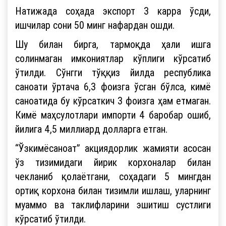
Натижада соҳада экспорт 3 карра ўсди,
ишчилар сони 50 минг нафардан ошди.
Шу билан бирга, тармоқда ҳали ишга
солинмаган имкониятлар кўплиги кўрсатиб
ўтилди. Сўнгги тўққиз йилда республика
саноати ўртача 6,3 фоизга ўсган бўлса, кимё
саноатида бу кўрсаткич 3 фоизга ҳам етмаган.
Кимё маҳсулотлари импорти 4 баробар ошиб,
йилига 4,5 миллиард долларга етган.
“Ўзкимёсаноат” акциядорлик жамияти асосан
ўз тизимидаги йирик корхоналар билан
чекланиб қолаётгани, соҳадаги 5 мингдан
ортиқ корхона билан тизимли ишлаш, уларнинг
муаммо ва таклифларини эшитиш сустлиги
кўрсатиб ўтилди.