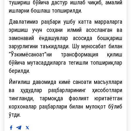
тушириш бўйича дастур ишлаб чиқиб, амалий
ишларни бошлаш топширилди.
Давлатимиз раҳбари ушбу катта марраларга
эришиш учун соҳани илмий асосланган ва
замонавий ёндашувлар асосида бошқариш
зарурлигини таъкидлади. Шу муносабат билан
“Ўзкимёсаноат”ни трансформация қилиш
бўйича мутасаддиларга тегишли топшириқлар
берилди.
Йиғилиш давомида кимё саноати масъуллари
ва ҳудудлар раҳбарларининг ҳисоботлари
тингланди, тармоқда фаолият юритаётган
корхоналар раҳбарлари билан мулоқот бўлиб
ўтди.