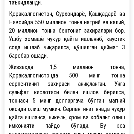
таъкидланди.
Қорақалпоғистон, Сурхондарё, Қашқадарё ва
Навоийда 550 миллион тонна натрий ва калий,
20 миллион тонна бентонит захиралари бор.
Ушбу хомашё чуқур қайта ишланиб, каустик
сода ишлаб чиқарилса, қўшилган қиймат 3
баробар ошади.
Жиззахда 1,5 миллион тонна,
Қорақалпоғистонда 500 минг тонна
серпентинит захираси аниқланган. Унга
сульфат кислотаси билан ишлов берилса,
тоннаси 5 минг долларгача бўлган магний
оксиди олиш мумкин. Серпентинит янада чуқур
қайта ишланса, никель, хром ва кобальт олиш
имконияти пайдо бўлади. Бу эса
электротехника саноати учун муҳим хомашё