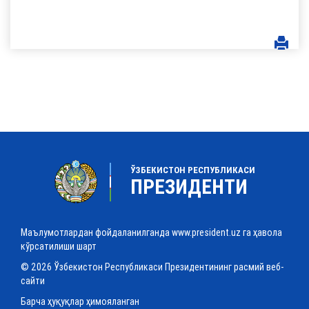
ЎЗБЕКИСТОН РЕСПУБЛИКАСИ
ПРЕЗИДЕНТИ
Маълумотлардан фойдаланилганда www.president.uz га ҳавола
кўрсатилиши шарт
© 2026 Ўзбекистон Республикаси Президентининг расмий веб-
сайти
Барча ҳуқуқлар ҳимояланган