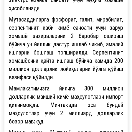
ҳисобланади.
Мутасаддиларга фосфорит, галит, мирабилит,
серпентинит каби кимё саноати учун зарур
хомашё захираларини 2 баробар ошириш
бўйича уч йиллик дастур ишлаб чиқиб, амалий
ишларни бошлаш топширилди. Серпентинит
хомашёсини қайта ишлаш бўйича камида 200
миллион долларлик лойиҳаларни йўлга қўйиш
вазифаси қўйилди.
Мамлакатимизга йилига 300 миллион
долларлик маиший кимё маҳсулотлари импорт
қилинмоқда. Минтақада эса бундай
маҳсулотлар учун 2 миллиард долларлик
бозор мавжуд.