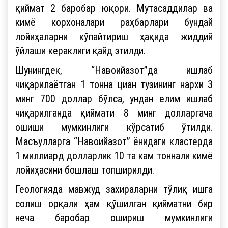
қиймат 2 баробар юқори. Мутасаддилар ва
кимё корхоналари раҳбарлари бундай
лойиҳаларни кўпайтириш ҳақида жиддий
ўйлаши кераклиги қайд этилди.
Шунингдек, “Навоийазот”да ишлаб
чиқарилаётган 1 тонна циан тузининг нархи 3
минг 700 доллар бўлса, ундан елим ишлаб
чиқарилганда қиймати 8 минг долларгача
ошиши мумкинлиги кўрсатиб ўтилди.
Масъулларга “Навоийазот” ёнидаги кластерда
1 миллиард долларлик 10 та кам тоннали кимё
лойиҳасини бошлаш топширилди.
Геологияда мавжуд захираларни тўлиқ ишга
солиш орқали ҳам қўшилган қийматни бир
неча баробар ошириш мумкинлиги