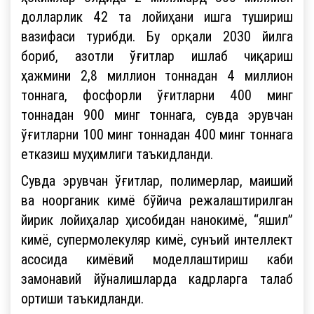
долларлик 42 та лойиҳани ишга тушириш
вазифаси турибди. Бу орқали 2030 йилга
бориб, азотли ўғитлар ишлаб чиқариш
ҳажмини 2,8 миллион тоннадан 4 миллион
тоннага, фосфорли ўғитларни 400 минг
тоннадан 900 минг тоннага, сувда эрувчан
ўғитларни 100 минг тоннадан 400 минг тоннага
етказиш муҳимлиги таъкидланди.
Сувда эрувчан ўғитлар, полимерлар, маиший
ва ноорганик кимё бўйича режалаштирилган
йирик лойиҳалар ҳисобидан нанокимё, “яшил”
кимё, супермолекуляр кимё, сунъий интеллект
асосида кимёвий моделлаштириш каби
замонавий йўналишларда кадрларга талаб
ортиши таъкидланди.