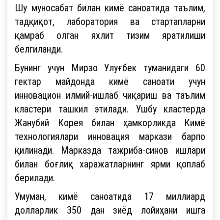
Шу муносабат билан кимё саноатида таълим,
тадқиқот, лаборатория ва стартапларни
қамраб олган яхлит тизим яратилиши
белгиланди.
Бунинг учун Мирзо Улуғбек туманидаги 60
гектар майдонда кимё саноати учун
инновацион илмий-ишлаб чиқариш ва таълим
кластери ташкил этилади. Ушбу кластерда
Жанубий Корея билан ҳамкорликда Кимё
технологиялари инновация маркази барпо
қилинади. Марказда тажриба-синов ишлари
билан боғлиқ харажатларнинг ярми қоплаб
берилади.
Умуман, кимё саноатида 17 миллиард
долларлик 350 дан зиёд лойиҳани ишга