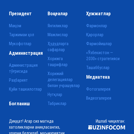
Президент
Воқеалар
Ҳужжатлар
Мақом
Янгиликлар
Фармонлар
Таржимаи ҳол
Мажлислар
Қарорлар
Мукофотлар
Ҳудудларга
Фармойишлар
сафарлар
Администрация
«Ўзбекистон —
Хорижга
2030» стратегияси
ташрифлар
Администрация
Ташаббуслар
тўғрисида
Хорижий
Медиатека
делегациялар
Раҳбарият
билан учрашувлар
Қуйи ташкилотлар
Фотогалерея
Нутқлар
Видеогалерея
Боғланиш
Табриклар
Диққат! Агар сиз матнда
Ишлаб чиқилган:
хатоликларни аниқласангиз,
уларни белгилаб, маъмуриятни