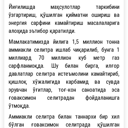
Йиғилишда маҳсулотлар таркибини
ўзгартириш, қўшилган қийматни ошириш ва
энергия сарфини камайтириш масалаларига
алоҳида эътибор қаратилди.
Мамлакатимизда йилига 1,5 миллион тонна
аммиакли селитра ишлаб чиқарилиб, бунга 1
миллиард 70 миллион куб метр газ
сарфланмоқда. Шу билан бирга, илғор
давлатлар селитра истеъмолини камайтириб,
қишлоқ хўжалигида карбамид ва сувда
эрувчан ўғитлар, тоғ-кон саноатида эса
ғоваксимон селитрадан фойдаланишга
ўтмоқда.
Аммиакли селитра билан таннархи бир хил
бўлган ғоваксимон селитрада қўшилган