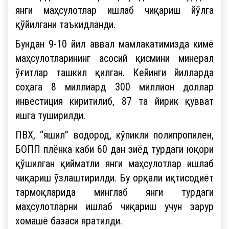
янги маҳсулотлар ишлаб чиқариш йўлга
қўйилгани таъкидланди.
Бундан 9-10 йил аввал мамлакатимизда кимё
маҳсулотларининг асосий қисмини минерал
ўғитлар ташкил қилган. Кейинги йилларда
соҳага 8 миллиард 300 миллион доллар
инвестиция киритилиб, 87 та йирик қувват
ишга туширилди.
ПВХ, “яшил” водород, кўпикли полипропилен,
БОПП плёнка каби 60 дан зиёд турдаги юқори
қўшилган қийматли янги маҳсулотлар ишлаб
чиқариш ўзлаштирилди. Бу орқали иқтисодиёт
тармоқларида минглаб янги турдаги
маҳсулотларни ишлаб чиқариш учун зарур
хомашё базаси яратилди.