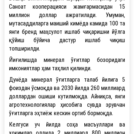
Саноат кооперацияси жамғармасидан 15
миллион доллар ажратилади. Умуман,
мутасаддиларга маиший кимёда камида 100 та
янги бренд маҳсулот ишлаб чиқаришни йўлга
қўйиш бўйича дастур ишлаб чиқиш
топширилди.
Йиғилишда минерал ўғитлар бозоридаги
имкониятлар ҳам таҳлил қилинди.
Дунёда минерал ўғитларга талаб йилига 5
фоиздан ўсмоқда ва 2030 йилда 260 миллиард
доллардан ошиши кутилмоқда. Айниқса, янги
агротехнологиялар ҳисобига сувда эрувчан
ўғитларга эҳтиёж кескин ортиб бормоқда.
Келгуси уч йилда соҳа масъуллари ва
ҳокимлар олдида 2 миллиард 800 миллион