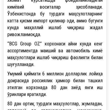
кимёвий воситалар ҳисобланади.
Ўзбекистонда бу турдаги маҳсулотларнинг
катта қисми импорт қилинар эди, аммо бугунги
кунда маҳаллий ишлаб чиқариш жадал
ривожланмоқда.
“BCG Group OZ” корхонаси айни кунда кенг
ассортиментда маиший ва автомобиль кимё
маҳсулотлари ишлаб чиқариш фаолияти билан
шуғулланади.
Умумий қиймати 6 миллион долларлик лойиҳа
доирасида россиялик ҳамкор билан ташкил
этилган корхонада 80 дан зиёд янги иш
ўринлари яратилди.
80 дан ортиқ турдаги маҳсулотлар, жумладан,