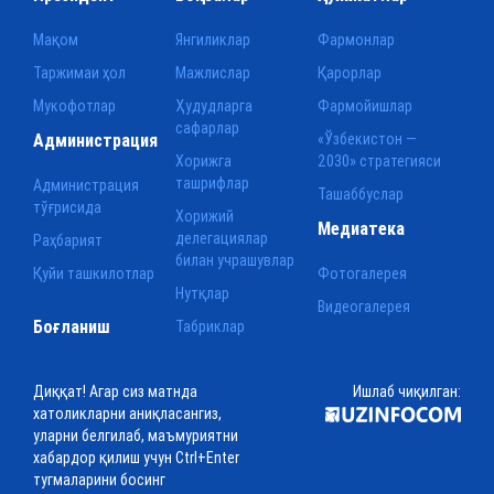
Мақом
Янгиликлар
Фармонлар
Таржимаи ҳол
Мажлислар
Қарорлар
Мукофотлар
Ҳудудларга
Фармойишлар
сафарлар
Администрация
«Ўзбекистон —
Хорижга
2030» стратегияси
ташрифлар
Администрация
Ташаббуслар
тўғрисида
Хорижий
Медиатека
делегациялар
Раҳбарият
билан учрашувлар
Қуйи ташкилотлар
Фотогалерея
Нутқлар
Видеогалерея
Боғланиш
Табриклар
Диққат! Агар сиз матнда
Ишлаб чиқилган:
хатоликларни аниқласангиз,
уларни белгилаб, маъмуриятни
хабардор қилиш учун Ctrl+Enter
тугмаларини босинг