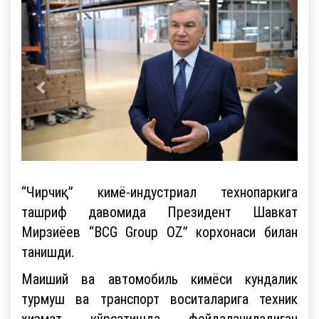
“Чирчиқ” кимё-индустриал технопаркига
ташриф давомида Президент Шавкат
Мирзиёев “BCG Group OZ” корхонаси билан
танишди.
Маиший ва автомобиль кимёси кундалик
турмуш ва транспорт воситаларига техник
хизмат кўрсатишда фойдаланиладиган