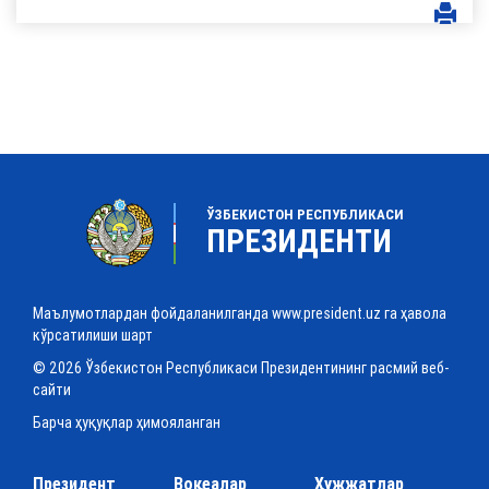
ЎЗБЕКИСТОН РЕСПУБЛИКАСИ
ПРЕЗИДЕНТИ
Маълумотлардан фойдаланилганда www.president.uz га ҳавола
кўрсатилиши шарт
© 2026 Ўзбекистон Республикаси Президентининг расмий веб-
сайти
Барча ҳуқуқлар ҳимояланган
Президент
Воқеалар
Ҳужжатлар