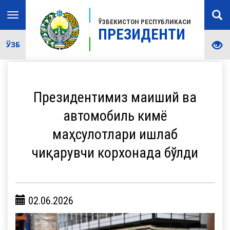
Toggle
ЎЗБЕКИСТОН РЕСПУБЛИКАСИ
navigation
ПРЕЗИДЕНТИ
ЎЗБ
Президентимиз маиший ва
автомобиль кимё
маҳсулотлари ишлаб
чиқарувчи корхонада бўлди
02.06.2026