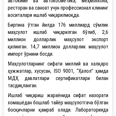
автокимё ва автокосметика, меҳмонхона,
ресторан ва саноат учун профессионал клининг
воситалари ишлаб чиқарилмоқда.
Биргина ўтган йилда 176 миллиард сўмлик
маҳсулот ишлаб чиқарилган бўлиб, 2,6
миллион долларлик маҳсулот экспорт
қилинган. 14,7 миллион долларлик маҳсулот
импорт ўрнини босди.
Маҳсулотларнинг сифати миллий ва халқаро
ҳужжатлар, хусусан, ISO 9001, “Ҳалол” ҳамда
МДҲ давлатлари сертификатлари билан
тасдиқланган.
Ишлаб чиқариш жараёнида сифат назорати
хомашёдан бошлаб тайёр маҳсулотгача бўлган
босқичларни қамраб олади. Лабораторияда