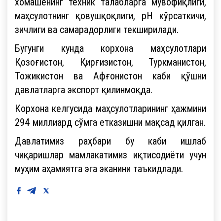
хомашёнинг техник талабларга мувофиқлиги,
маҳсулотнинг қовушқоқлиги, pH кўрсаткичи,
зичлиги ва самарадорлиги текширилади.
Бугунги кунда корхона маҳсулотлари
Қозоғистон, Қирғизистон, Туркманистон,
Тожикистон ва Афғонистон каби қўшни
давлатларга экспорт қилинмоқда.
Корхона келгусида маҳсулотларининг ҳажмини
294 миллиард сўмга етказишни мақсад қилган.
Давлатимиз раҳбари бу каби ишлаб
чиқаришлар мамлакатимиз иқтисодиёти учун
муҳим аҳамиятга эга эканини таъкидлади.