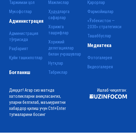
Таржимаи ҳол
Мажлислар
Қарорлар
Мукофотлар
Ҳудудларга
Фармойишлар
сафарлар
Администрация
«Ўзбекистон —
Хорижга
2030» стратегияси
ташрифлар
Администрация
Ташаббуслар
тўғрисида
Хорижий
Медиатека
делегациялар
Раҳбарият
билан учрашувлар
Қуйи ташкилотлар
Фотогалерея
Нутқлар
Видеогалерея
Боғланиш
Табриклар
Диққат! Агар сиз матнда
Ишлаб чиқилган:
хатоликларни аниқласангиз,
уларни белгилаб, маъмуриятни
хабардор қилиш учун Ctrl+Enter
тугмаларини босинг