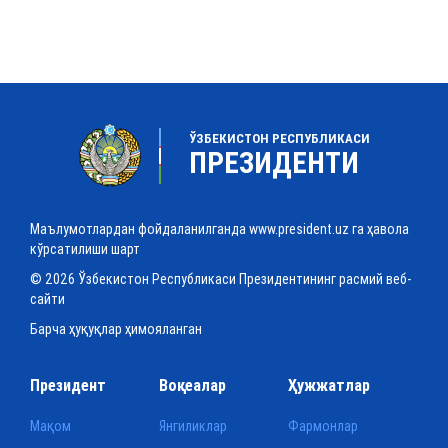
ЎЗБЕКИСТОН РЕСПУБЛИКАСИ
ПРЕЗИДЕНТИ
Маълумотлардан фойдаланилганда www.president.uz га ҳавола
кўрсатилиши шарт
© 2026 Ўзбекистон Республикаси Президентининг расмий веб-
сайти
Барча ҳуқуқлар ҳимояланган
Президент
Воқеалар
Ҳужжатлар
Мақом
Янгиликлар
Фармонлар