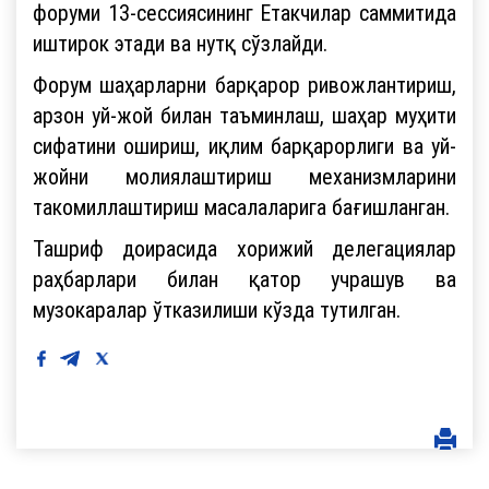
форуми 13-сессиясининг Етакчилар саммитида
иштирок этади ва нутқ сўзлайди.
Форум шаҳарларни барқарор ривожлантириш,
арзон уй-жой билан таъминлаш, шаҳар муҳити
сифатини ошириш, иқлим барқарорлиги ва уй-
жойни молиялаштириш механизмларини
такомиллаштириш масалаларига бағишланган.
Ташриф доирасида хорижий делегациялар
раҳбарлари билан қатор учрашув ва
музокаралар ўтказилиши кўзда тутилган.