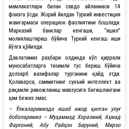
мамлакатлари билан савдо айланмаси 14
фоизга ўсди. Жорий йилдан Туркий инвестиция
жамғармаси операцион фаолиятини бошлади.
Марказий банклар кенгаши, “яшил”
молиялаштириш бўйича Туркий кенгаш иши
йўлга қўйилди.
Давлатимиз раҳбари олдинда кўп қиррали
муносабатларга тизимли тус бериш бўйича
долзарб вазифалар турганини қайд этди.
Қолаверса, саммитнинг сунъий интеллект ва
рақамли ривожланиш мавзусига бағишлангани
ҳам бежиз эмас.
– Ўлкаларимизда яшаб ижод қилган улуғ
боболаримиз – Муҳаммад Хоразмий, Аҳмад
Фарғоний, Абу Райҳон Беруний, Мирзо