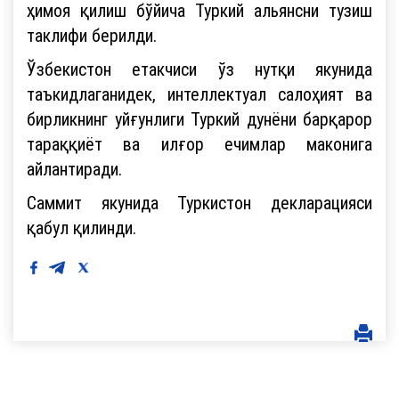
ҳимоя қилиш бўйича Туркий альянсни тузиш
таклифи берилди.
Ўзбекистон етакчиси ўз нутқи якунида
таъкидлаганидек, интеллектуал салоҳият ва
бирликнинг уйғунлиги Туркий дунёни барқарор
тараққиёт ва илғор ечимлар маконига
айлантиради.
Саммит якунида Туркистон декларацияси
қабул қилинди.