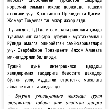
норасмий саммит юксак даражада ташкил
этилгани учун Қозоғистон Президенти Қасим-
Жомарт Тоқаевга ташаккур изҳор этди.
Шунингдек, ТДТдаги самарали раислиги ҳамда
тузилманинг халқаро нуфузини мустаҳкамлаш
йўлида амалга ошираётган саъй-ҳаракатлари
учун Озарбайжон Президенти Илҳом Алиевга
миннатдорлик билдирди.
Туркий дунё интеграцияси қардош
халқларимиз тақдирига бевосита дахлдор
бўлган узоқ муддатли стратегик масалага
айланаётгани таъкидланди.
– Бугунги учрашувимиз жаҳонда турли
зиддиятлар тобора авж олаётган даврга