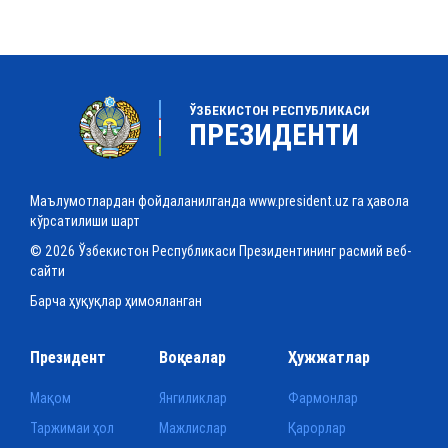
ЎЗБЕКИСТОН РЕСПУБЛИКАСИ
ПРЕЗИДЕНТИ
Маълумотлардан фойдаланилганда www.president.uz га ҳавола
кўрсатилиши шарт
© 2026 Ўзбекистон Республикаси Президентининг расмий веб-
сайти
Барча ҳуқуқлар ҳимояланган
Президент
Воқеалар
Ҳужжатлар
Мақом
Янгиликлар
Фармонлар
Таржимаи ҳол
Мажлислар
Қарорлар