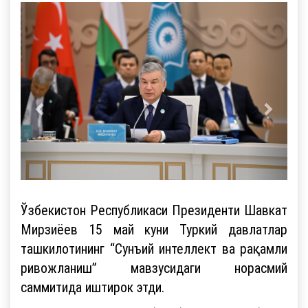
Ўзбекистон Республикаси Президенти Шавкат
Мирзиёев 15 май куни Туркий давлатлар
ташкилотининг “Сунъий интеллект ва рақамли
ривожланиш” мавзусидаги норасмий
саммитида иштирок этди.