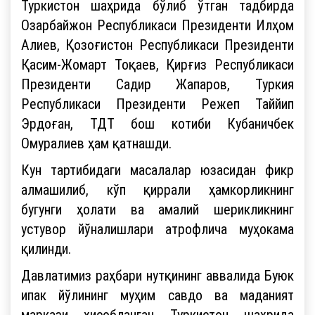
Туркистон шаҳрида бўлиб ўтган тадбирда
Озарбайжон Республикаси Президенти Илҳом
Алиев, Қозоғистон Республикаси Президенти
Қасим-Жомарт Тоқаев, Қирғиз Республикаси
Президенти Садир Жапаров, Туркия
Республикаси Президенти Режеп Таййип
Эрдоған, ТДТ бош котиби Кубаничбек
Омуралиев ҳам қатнашди.
Кун тартибидаги масалалар юзасидан фикр
алмашилиб, кўп қиррали ҳамкорликнинг
бугунги ҳолати ва амалий шерикликнинг
устувор йўналишлари атрофлича муҳокама
қилинди.
Давлатимиз раҳбари нутқининг аввалида Буюк
ипак йўлининг муҳим савдо ва маданият
маркази ҳисобланган Туркистон шаҳрида