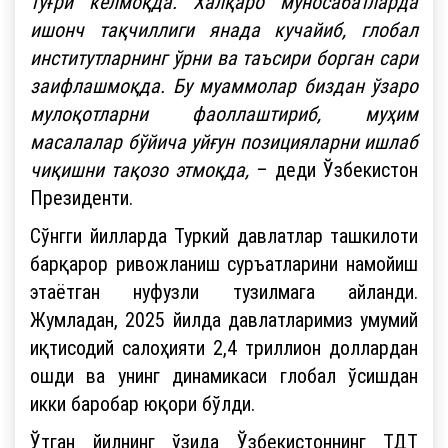
тўғри келмоқда. Халқаро муносабатларда
ишонч тақчиллиги янада кучайиб, глобал
институтларнинг ўрни ва таъсири борган сари
заифлашмоқда. Бу муаммолар биздан ўзаро
мулоқотларни фаоллаштириб, муҳим
масалалар бўйича уйғун позицияларни ишлаб
чиқишни тақозо этмоқда,
– деди Ўзбекистон
Президенти.
Сўнгги йилларда Туркий давлатлар ташкилоти
барқарор ривожланиш суръатларини намойиш
этаётган нуфузли тузилмага айланди.
Жумладан, 2025 йилда давлатларимиз умумий
иқтисодий салоҳияти 2,4 триллион доллардан
ошди ва унинг динамикаси глобал ўсишдан
икки баробар юқори бўлди.
Ўтган йилнинг ўзида Ўзбекистоннинг ТДТ