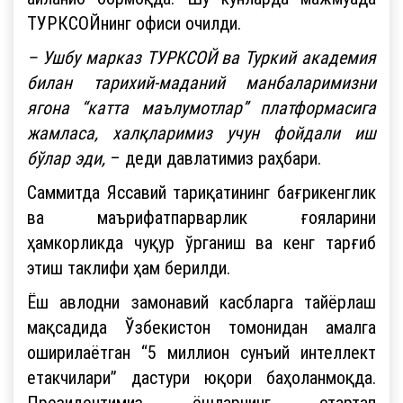
ТУРКСОЙнинг офиси очилди.
– Ушбу марказ ТУРКСОЙ ва Туркий академия
билан тарихий-маданий манбаларимизни
ягона “катта маълумотлар” платформасига
жамласа, халқларимиз учун фойдали иш
бўлар эди,
– деди давлатимиз раҳбари.
Саммитда Яссавий тариқатининг бағрикенглик
ва маърифатпарварлик ғояларини
ҳамкорликда чуқур ўрганиш ва кенг тарғиб
этиш таклифи ҳам берилди.
Ёш авлодни замонавий касбларга тайёрлаш
мақсадида Ўзбекистон томонидан амалга
оширилаётган “5 миллион сунъий интеллект
етакчилари” дастури юқори баҳоланмоқда.
Президентимиз ёшларнинг стартап