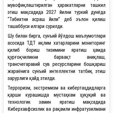
мувофиқлаштирилган ҳаракатларни ташкил
этиш мақсадида 2027 йилни туркий дунёда
“Табиатни асраш йили” деб эълон қилиш
ташаббуси илгари сурилди.
Шу билан бирга, сунъий йўлдош маълумотлари
асосида ТДТ иқлим хатарларини мониторинг
қилиб бориш тизимини яратиш ҳамда
қурғоқчиликни барвақт аниқлаш,
трансчегаравий сув ресурсларини бошқариш
жараёнига сунъий интеллектни татбиқ этиш
зарурлиги қайд этилди.
Терроризм, экстремизм ва кибертаҳдидларга
қарши курашишда мустаҳкам ҳуқуқий ва
технологик замин яратиш мақсадида
Киберхавфсизлик ва рақамли инфратузилмани