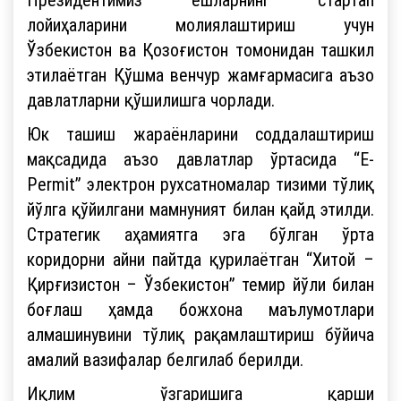
лойиҳаларини молиялаштириш учун
Ўзбекистон ва Қозоғистон томонидан ташкил
этилаётган Қўшма венчур жамғармасига аъзо
давлатларни қўшилишга чорлади.
Юк ташиш жараёнларини соддалаштириш
мақсадида аъзо давлатлар ўртасида “E-
Permit” электрон рухсатномалар тизими тўлиқ
йўлга қўйилгани мамнуният билан қайд этилди.
Стратегик аҳамиятга эга бўлган ўрта
коридорни айни пайтда қурилаётган “Хитой –
Қирғизистон – Ўзбекистон” темир йўли билан
боғлаш ҳамда божхона маълумотлари
алмашинувини тўлиқ рақамлаштириш бўйича
амалий вазифалар белгилаб берилди.
Иқлим ўзгаришига қарши