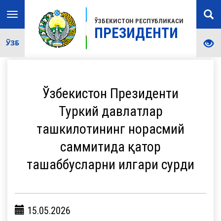
Toggle
ЎЗБЕКИСТОН РЕСПУБЛИКАСИ
navigation
ПРЕЗИДЕНТИ
ЎЗБ
Ўзбекистон Президенти
Туркий давлатлар
ташкилотининг норасмий
саммитида қатор
ташаббусларни илгари сурди
15.05.2026