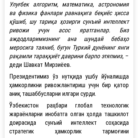
Улуғбек алгоритм, математика, астрономия
ва физика фанлари равнақига беқиёс ҳисса
қўшиб, шу тариқа ҳозирги сунъий интеллект
ривожи учун асос яратганлар. Биз
аждодларимизнинг ана шундай бебаҳо
меросига таяниб, бугун Туркий дунёнинг янги
рақамли тараққиёт даврини барпо этяпмиз,
–
деди Шавкат Мирзиёев.
Президентимиз ўз нутқида ушбу йўналишда
ҳамкорликни ривожлантириш учун бир қатор
аниқ ташаббусларни илгари сурди.
Ўзбекистон раҳбари глобал технологик
жараёнларни инобатга олган ҳолда ташкилот
доирасида сунъий интеллект соҳасида
стратегик ҳамкорлик тармоғини