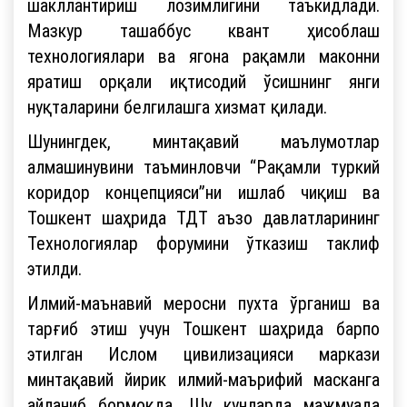
шакллантириш лозимлигини таъкидлади.
Мазкур ташаббус квант ҳисоблаш
технологиялари ва ягона рақамли маконни
яратиш орқали иқтисодий ўсишнинг янги
нуқталарини белгилашга хизмат қилади.
Шунингдек, минтақавий маълумотлар
алмашинувини таъминловчи “Рақамли туркий
коридор концепцияси”ни ишлаб чиқиш ва
Тошкент шаҳрида ТДТ аъзо давлатларининг
Технологиялар форумини ўтказиш таклиф
этилди.
Илмий-маънавий меросни пухта ўрганиш ва
тарғиб этиш учун Тошкент шаҳрида барпо
этилган Ислом цивилизацияси маркази
минтақавий йирик илмий-маърифий масканга
айланиб бормоқда. Шу кунларда мажмуада