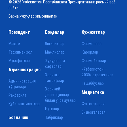
© 2026 Ўзбекистон Республикаси Президентининг расмий веб-
сайти
Барча ҳуқуқлар ҳимояланган
Президент
Воқеалар
Ҳужжатлар
Мақом
Янгиликлар
Фармонлар
Таржимаи ҳол
Мажлислар
Қарорлар
Мукофотлар
Ҳудудларга
Фармойишлар
сафарлар
Администрация
«Ўзбекистон —
Хорижга
2030» стратегияси
ташрифлар
Администрация
Ташаббуслар
тўғрисида
Хорижий
Медиатека
делегациялар
Раҳбарият
билан учрашувлар
Қуйи ташкилотлар
Фотогалерея
Нутқлар
Видеогалерея
Боғланиш
Табриклар