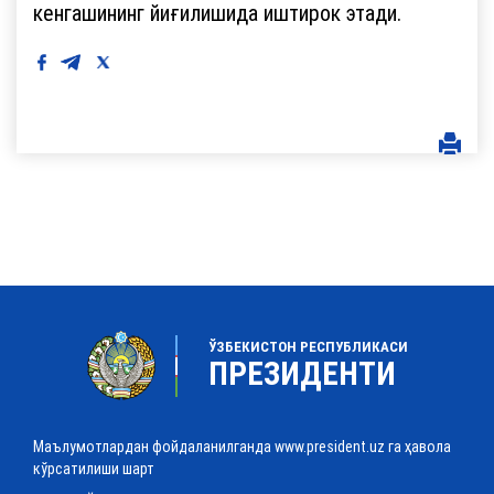
кенгашининг йиғилишида иштирок этади.
ЎЗБЕКИСТОН РЕСПУБЛИКАСИ
ПРЕЗИДЕНТИ
Маълумотлардан фойдаланилганда www.president.uz га ҳавола
кўрсатилиши шарт