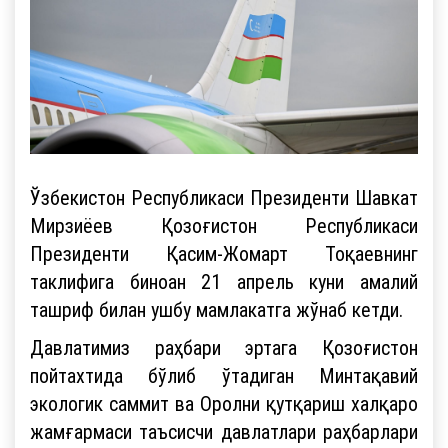
Ўзбекистон Республикаси Президенти Шавкат
Мирзиёев Қозоғистон Республикаси
Президенти Қасим-Жомарт Тоқаевнинг
таклифига биноан 21 апрель куни амалий
ташриф билан ушбу мамлакатга жўнаб кетди.
Давлатимиз раҳбари эртага Қозоғистон
пойтахтида бўлиб ўтадиган Минтақавий
экологик саммит ва Оролни қутқариш халқаро
жамғармаси таъсисчи давлатлари раҳбарлари