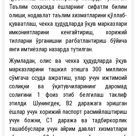
Таълим соҳасида ёшларнинг сифатли билим
олиши, нодавлат таълим хизматларини қўллаб-
қувватлаш, чекка ҳудудларда ўқув марказлари
имкониятларини кенгайтириш, хорижий
тилларни ўрганишни рағбатлантириш бўйича
янги имтиёзлар назарда тутилган.
Жумладан, олис ва чекка ҳудудларда ўқув
марказларини ташкил этишга 300 миллион
сўмгача ссуда ажратиш, улар учун ижтимоий
солиқни ва ўқитувчиларининг даромад
солиғини 1 фоиз этиб белгилаш таклиф
этилди. Шунингдек, B2 даражага эришган
ёшлар учун хорижий паспорт расмийлаштириш
учун божни, C1 даража ва тадбиркорлик
ташаббуслари учун айрим давлат хизматлари