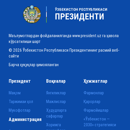
ЎЗБЕКИСТОН РЕСПУБЛИКАСИ
ПРЕЗИДЕНТИ
Маълумотлардан фойдаланилганда www.president.uz га ҳавола
кўрсатилиши шарт
© 2026 Ўзбекистон Республикаси Президентининг расмий веб-
сайти
Барча ҳуқуқлар ҳимояланган
Президент
Воқеалар
Ҳужжатлар
Мақом
Янгиликлар
Фармонлар
Таржимаи ҳол
Мажлислар
Қарорлар
Мукофотлар
Ҳудудларга
Фармойишлар
сафарлар
Администрация
«Ўзбекистон —
Хорижга
2030» стратегияси