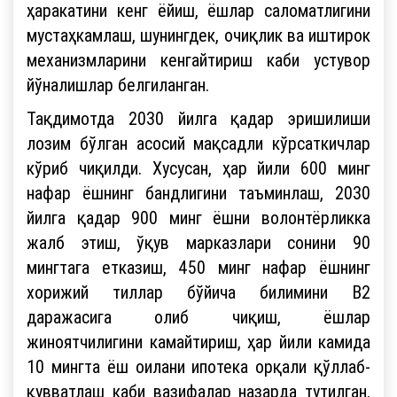
ҳаракатини кенг ёйиш, ёшлар саломатлигини
мустаҳкамлаш, шунингдек, очиқлик ва иштирок
механизмларини кенгайтириш каби устувор
йўналишлар белгиланган.
Тақдимотда 2030 йилга қадар эришилиши
лозим бўлган асосий мақсадли кўрсаткичлар
кўриб чиқилди. Хусусан, ҳар йили 600 минг
нафар ёшнинг бандлигини таъминлаш, 2030
йилга қадар 900 минг ёшни волонтёрликка
жалб этиш, ўқув марказлари сонини 90
мингтага етказиш, 450 минг нафар ёшнинг
хорижий тиллар бўйича билимини B2
даражасига олиб чиқиш, ёшлар
жиноятчилигини камайтириш, ҳар йили камида
10 мингта ёш оилани ипотека орқали қўллаб-
қувватлаш каби вазифалар назарда тутилган.