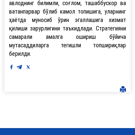
авлоднинг билимли, соғлом, ташаббускор ва
ватанпарвар бўлиб камол топишига, уларнинг
ҳаётда муносиб ўрин эгаллашига хизмат
қилиши зарурлигини таъкидлади. Стратегияни
самарали амалга ошириш бўйича
мутасаддиларга тегишли топшириқлар
берилди.