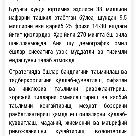
Бугунги кунда юртимиз аҳолиси 38 миллион
нафарни ташкил этаётган бўлса, шундан 9,5
миллиони ёки қарийб 25 фоизи 14-30 ёшдаги
йигит-қизлардир. Ҳар йили 270 мингта ёш оила
шаклланмоқда. Ана шу демографик омил
ёшлар сиёсатига узоқ муддатли ва тизимли
ёндашувни талаб этмоқда.
Стратегияда ёшлар бандлигини таъминлаш ва
тадбиркорлигини қўллаб-қувватлаш, сифатли
ва инклюзив таълимни ривожлантириш,
хорижий тилларни оммалаштириш ва касбий
таълимни кенгайтириш, меҳнат бозорини
рағбатлантириш ҳамда ёш оилаларни қўллаб-
қувватлаш, маданий, жисмоний ва маърифий
ривожланишни кучайтириш, волонтёрлик