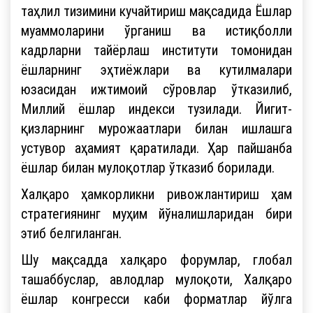
таҳлил тизимини кучайтириш мақсадида Ёшлар
муаммоларини ўрганиш ва истиқболли
кадрларни тайёрлаш институти томонидан
ёшларнинг эҳтиёжлари ва кутилмалари
юзасидан ижтимоий сўровлар ўтказилиб,
Миллий ёшлар индекси тузилади. Йигит-
қизларнинг мурожаатлари билан ишлашга
устувор аҳамият қаратилади. Ҳар пайшанба
ёшлар билан мулоқотлар ўтказиб борилади.
Халқаро ҳамкорликни ривожлантириш ҳам
стратегиянинг муҳим йўналишларидан бири
этиб белгиланган.
Шу мақсадда халқаро форумлар, глобал
ташаббуслар, авлодлар мулоқоти, Халқаро
ёшлар конгресси каби форматлар йўлга