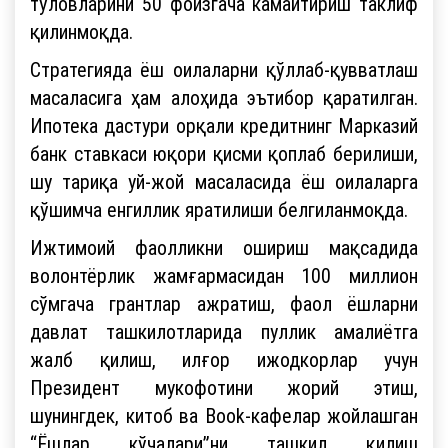
тўловларини 50 фоизгача камайтириш таклиф
қилинмоқда.
Стратегияда ёш оилаларни қўллаб-қувватлаш
масаласига ҳам алоҳида эътибор қаратилган.
Ипотека дастури орқали кредитнинг Марказий
банк ставкаси юқори қисми қоплаб берилиши,
шу тариқа уй-жой масаласида ёш оилаларга
қўшимча енгиллик яратилиши белгиланмоқда.
Ижтимоий фаолликни ошириш мақсадида
волонтёрлик жамғармасидан 100 миллион
сўмгача грантлар ажратиш, фаол ёшларни
давлат ташкилотларида пуллик амалиётга
жалб қилиш, илғор ижодкорлар учун
Президент мукофотини жорий этиш,
шунингдек, китоб ва Book-кафелар жойлашган
“Ёшлар кўчалари”ни ташкил қилиш