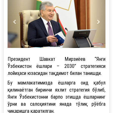
Президент Шавкат Мирзиёев “Янги
Ўзбекистон ёшлари – 2030” стратегияси
лойиҳаси юзасидан тақдимот билан танишди.
Бу мамлакатимизда ёшларга оид қабул
қилинаётган биринчи яхлит стратегия бўлиб,
Янги Ўзбекистонни барпо этишда ёшларнинг
ўрни ва салоҳиятини янада тўлиқ рўёбга
чиқаришга қаратилган.