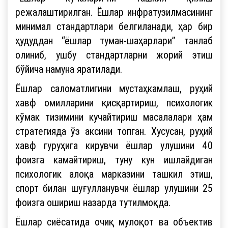
режалаштирилган. Ёшлар инфратузилмасининг
минимал стандартлари белгиланади, ҳар бир
ҳудуддан “ёшлар туман-шаҳарлари” танлаб
олиниб, ушбу стандартларни жорий этиш
бўйича намуна яратилади.
Ёшлар саломатлигини мустаҳкамлаш, руҳий
хавф омилларини қисқартириш, психологик
кўмак тизимини кучайтириш масалалари ҳам
стратегияда ўз аксини топган. Хусусан, руҳий
хавф гуруҳига кирувчи ёшлар улушини 40
фоизга камайтириш, туну кун ишлайдиган
психологик алоқа марказини ташкил этиш,
спорт билан шуғулланувчи ёшлар улушини 25
фоизга ошириш назарда тутилмоқда.
Ёшлар сиёсатида очиқ мулоқот ва объектив