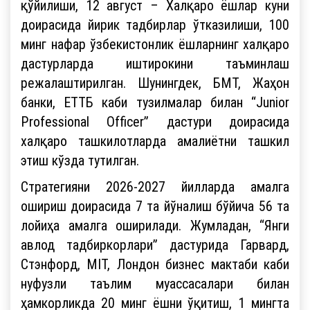
қўйилиши, 12 август – Халқаро ёшлар куни
доирасида йирик тадбирлар ўтказилиши, 100
минг нафар ўзбекистонлик ёшларнинг халқаро
дастурларда иштирокини таъминлаш
режалаштирилган. Шунингдек, БМТ, Жаҳон
банки, ЕТТБ каби тузилмалар билан “Junior
Professional Officer” дастури доирасида
халқаро ташкилотларда амалиётни ташкил
этиш кўзда тутилган.
Стратегияни 2026-2027 йилларда амалга
ошириш доирасида 7 та йўналиш бўйича 56 та
лойиҳа амалга оширилади. Жумладан, “Янги
авлод тадбиркорлари” дастурида Гарвард,
Стэнфорд, MIT, Лондон бизнес мактаби каби
нуфузли таълим муассасалари билан
ҳамкорликда 20 минг ёшни ўқитиш, 1 мингта