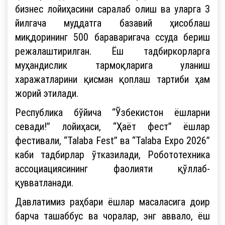
бизнес лойиҳасини саралаб олиш ва уларга 3
йилгача муддатга базавий ҳисоблаш
миқдорининг 500 бараваригача ссуда бериш
режалаштирилган. Ёш тадбиркорларга
муҳандислик тармоқларига уланиш
харажатларини қисман қоплаш тартиби ҳам
жорий этилади.
Республика бўйича “Ўзбекистон ёшларни
севади!” лойиҳаси, “Ҳаёт фест” ёшлар
фестивали, “Talaba Fest” ва “Talaba Expo 2026”
каби тадбирлар ўтказилади, Робототехника
ассоциациясининг фаолияти қўллаб-
қувватланади.
Давлатимиз раҳбари ёшлар масаласига доир
барча ташаббус ва чоралар, энг аввало, ёш