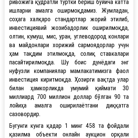
ривожига қудратли туртки бериш бўйича катта
ишларни амалга оширмоқдамиз. Жумладан,
соҳага халқаро стандартлар жорий этилиб,
инвестициявий жозибадорлик оширилмоқда,
олтин, кумуш, мис, уран, углеводород конлари
ва майдонлари хорижий сармоядорлар учун
ҳам тақдим этилмоқда, солиқ ставкалари
пасайтирилмоқда. Шу боис дунёдаги энг
нуфузли компаниялар мамлакатимизга фаол
инвестиция киритмоқда. Ҳозирги вақтда улар
билан ҳамкорликда умумий қиймати 30
миллиард 700 миллион доллар бўлган 90 та
лойиҳа амалга оширилаётгани диққатга
сазовордир.
Бугунги кунга қадар 1 минг 458 та фойдали
қазилма объекти онлайн аукцион орқали