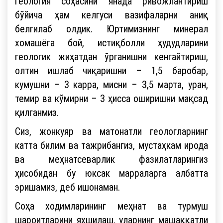
геология соҳасини янада ривожлантириш
бўйича ҳам келгуси вазифаларни аниқ
белгилаб олдик. Юртимизнинг минерал
хомашёга бой, истиқболли ҳудудларини
геологик жиҳатдан ўрганишни кенгайтириш,
олтин ишлаб чиқаришни – 1,5 баробар,
кумушни – 3 карра, мисни – 3,5 марта, уран,
темир ва кўмирни – 3 ҳисса оширишни мақсад
қилганмиз.
Сиз, жонкуяр ва матонатли геологларнинг
катта билим ва тажрибангиз, мустаҳкам ирода
ва меҳнатсеварлик фазилатларингиз
ҳисобидан бу юксак марраларга албатта
эришамиз, деб ишонаман.
Соҳа ходимларининг меҳнат ва турмуш
шароитларини яхшилаш, уларнинг машаққатли