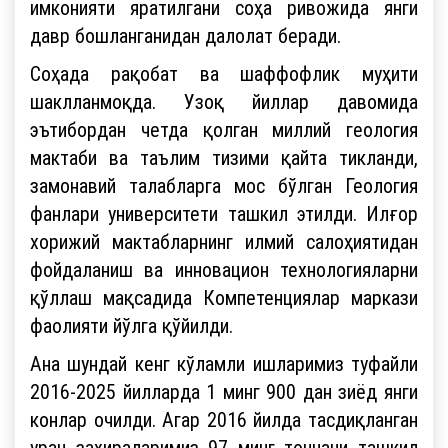
имконияти яратилгани соҳа ривожида янги
давр бошланганидан далолат беради.
Соҳада рақобат ва шаффофлик муҳити
шаклланмоқда. Узоқ йиллар давомида
эътибордан четда қолган миллий геология
мактаби ва таълим тизими қайта тикланди,
замонавий талабларга мос бўлган Геология
фанлари университети ташкил этилди. Илғор
хорижий мактабларнинг илмий салоҳиятидан
фойдаланиш ва инновацион технологияларни
қўллаш мақсадида Компетенциялар маркази
фаолияти йўлга қўйилди.
Ана шундай кенг кўламли ишларимиз туфайли
2016-2025 йилларда 1 минг 900 дан зиёд янги
конлар очилди. Агар 2016 йилда тасдиқланган
уран захираларимиз 97 минг тоннани ташкил