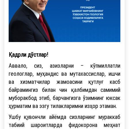
Қадрли дўстлар!
Аввало, сиз, азизларни – кўпмиллатли
геологлар, муҳандис ва мутахассислар, ишчи
ва хизматчилар жамоасини қутлуғ касб
байрамингиз билан чин қалбимдан самимий
муборакбод этиб, барчангизга ўзимнинг юксак
ҳурматим ва эзгу тилакларимни изҳор этаман.
Ушбу қувончли айёмда сизларнинг мураккаб
табиий шароитларда фидокорона меҳнат