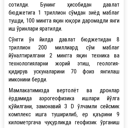
сотилди. Бунинг ҳисобидан давлат
бюджетига 1 триллион сўмдан зиёд маблағ
тушди, 100 мингга яқин юқори даромадли янги
иш ўринлари яратилди.
Сўнгги ўн йилда давлат бюджетидан 8
триллион 200 миллиард сўм маблағ
йўналтирилгани 2 мингга яқин техника ва
технологияларни жорий этиш, геология-
қидирув ускуналарини 70 фоиз янгилаш
имконини берди.
Мамлакатимизда вертолёт ва дронлар
ёрдамида аэрогеофизика ишлари йўлга
қўйилгани, замонавий 3 D ўлчамли сейсмик
комплекс ишга туширилиб, ер қаърини 9
километргача чуқурликда геофизик ўрганиш