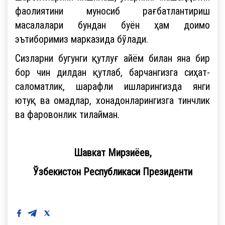
фаолиятини муносиб рағбатлантириш
масалалари бундан буён ҳам доимо
эътиборимиз марказида бўлади.
Сизларни бугунги қутлуғ айём билан яна бир
бор чин дилдан қутлаб, барчангизга сиҳат-
саломатлик, шарафли ишларингизда янги
ютуқ ва омадлар, хонадонларингизга тинчлик
ва фаровонлик тилайман.
Шавкат Мирзиёев,
Ўзбекистон Республикаси Президенти