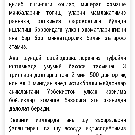
қилиб, янги-янги конлар, минерал хомашё
манбаларини топиш, уларни мамлакатимиз
равнақи, халқимиз фаровонлиги йўлида
ишлатиш борасидаги улкан хизматларингизни
яна бир бор миннатдорлик билан эътироф
этамиз.
Ана шундай саъй-ҳаракатларингиз туфайли
юртимизда умумий баҳоси тахминан 3
триллион долларга тенг 2 минг 500 дан ортиқ
кон ва 3 мингдан зиёд истиқболли майдонлар
аниқлангани Ўзбекистон улкан қазилма
бойликлар хомашё базасига эга эканидан
далолат беради.
Кейинги йилларда ана шу захираларни
ўзлаштириш ва шу асосда иқтисодиётимиз