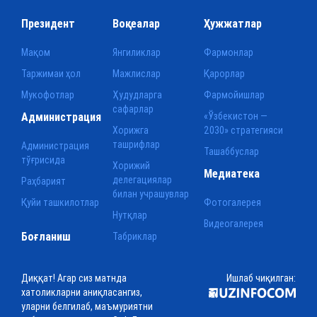
Президент
Воқеалар
Ҳужжатлар
Мақом
Янгиликлар
Фармонлар
Таржимаи ҳол
Мажлислар
Қарорлар
Мукофотлар
Ҳудудларга
Фармойишлар
сафарлар
Администрация
«Ўзбекистон —
Хорижга
2030» стратегияси
ташрифлар
Администрация
Ташаббуслар
тўғрисида
Хорижий
Медиатека
делегациялар
Раҳбарият
билан учрашувлар
Қуйи ташкилотлар
Фотогалерея
Нутқлар
Видеогалерея
Боғланиш
Табриклар
Диққат! Агар сиз матнда
Ишлаб чиқилган:
хатоликларни аниқласангиз,
уларни белгилаб, маъмуриятни