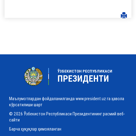
ЎЗБЕКИСТОН РЕСПУБЛИКАСИ
ПРЕЗИДЕНТИ
Маълумотлардан фойдаланилганда www.president.uz га ҳавола
кўрсатилиши шарт
© 2026 Ўзбекистон Республикаси Президентининг расмий веб-
сайти
Барча ҳуқуқлар ҳимояланган