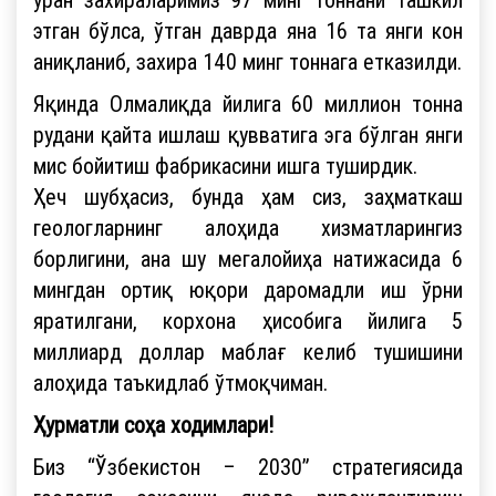
этган бўлса, ўтган даврда яна 16 та янги кон
аниқланиб, захира 140 минг тоннага етказилди.
Яқинда Олмалиқда йилига 60 миллион тонна
рудани қайта ишлаш қувватига эга бўлган янги
мис бойитиш фабрикасини ишга туширдик.
Ҳеч шубҳасиз, бунда ҳам сиз, заҳматкаш
геологларнинг алоҳида хизматларингиз
борлигини, ана шу мегалойиҳа натижасида 6
мингдан ортиқ юқори даромадли иш ўрни
яратилгани, корхона ҳисобига йилига 5
миллиард доллар маблағ келиб тушишини
алоҳида таъкидлаб ўтмоқчиман.
Ҳурматли соҳа ходимлари!
Биз “Ўзбекистон – 2030” стратегиясида