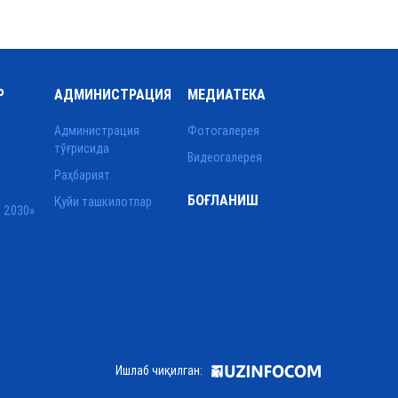
Р
АДМИНИСТРАЦИЯ
МЕДИАТЕКА
Администрация
Фотогалерея
тўғрисида
Видеогалерея
Раҳбарият
БОҒЛАНИШ
Қуйи ташкилотлар
 2030»
Ишлаб чиқилган: