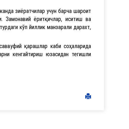
сканда зиёратчилар учун барча шароит
. Замонавий ёритқичлар, иситиш ва
урдаги кўп йиллик манзарали дарахт,
асаввуфий қарашлар каби соҳаларида
арни кенгайтириш юзасидан тегишли