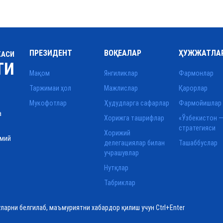
ПРЕЗИДЕНТ
ВОҚЕАЛАР
ҲУЖЖАТЛА
КАСИ
ТИ
Мақом
Янгиликлар
Фармонлар
Таржимаи ҳол
Мажлислар
Қарорлар
Мукофотлар
Ҳудудларга сафарлар
Фармойишлар
а
Хорижга ташрифлар
«Ўзбекистон —
стратегияси
Хорижий
смий
делегациялар билан
Ташаббуслар
учрашувлар
Нутқлар
Табриклар
уларни белгилаб, маъмуриятни хабардор қилиш учун Ctrl+Enter