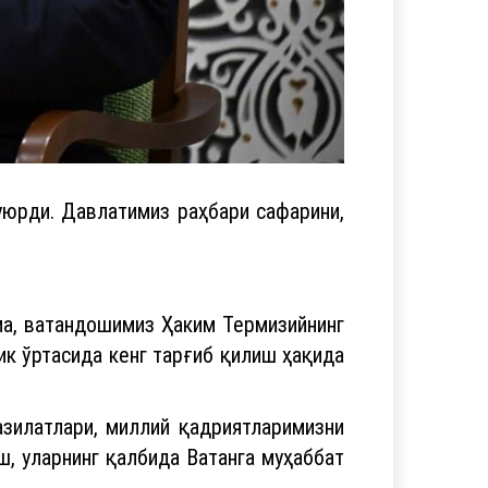
юрди. Давлатимиз раҳбари сафарини,
ма, ватандошимиз Ҳаким Термизийнинг
к ўртасида кенг тарғиб қилиш ҳақида
азилатлари, миллий қадриятларимизни
, уларнинг қалбида Ватанга муҳаббат