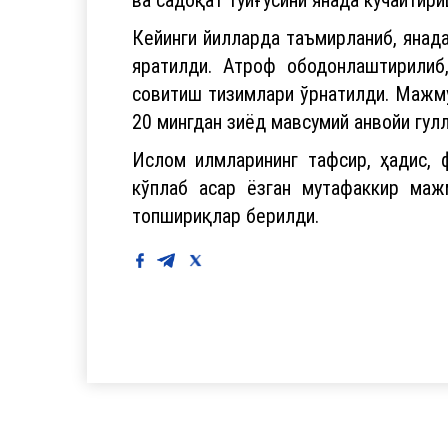
Кейинги йилларда таъмирланиб, янада
яратилди. Атроф ободонлаштирилиб
совитиш тизимлари ўрнатилди. Мажму
20 мингдан зиёд мавсумий анвойи гулл
Ислом илмларининг тафсир, ҳадис, 
кўплаб асар ёзган мутафаккир маж
топшириқлар берилди.