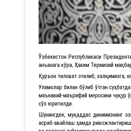
Ўзбекистон Республикаси Президент
анъанага кўра, Ҳаким Термизий мақба
Қуръон тиловат этилиб, халқимизга, 
Уламолар билан бўлиб ўтган суҳбатд
маънавий-маърифий меросини чуқур ў
сўз юритилди.
Шунингдек, муқаддас динимизнинг эз
асраб-авайлаш ҳамда ривожлантириш,
ва садоқат туйғусини янада кучайтир