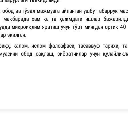
 обод ва гўзал мажмуага айланган ушбу табаррук ма
, мақбарада ҳам катта ҳажмдаги ишлар бажарилди
ада микроиқлим яратиш учун тўрт мингдан ортиқ 40 т
ар экилган.
фиқҳ, калом, ислом фалсафаси, тасаввуф тарихи, т
муасини обод сақлаш, зиёратчилар учун қулайликл