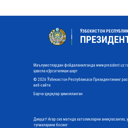
ЎЗБЕКИСТОН РЕСПУБЛИ
ПРЕЗИДЕН
Маълумотлардан фойдаланилганда www.president.uz г
ҳавола кўрсатилиши шарт
© 2026 Ўзбекистон Республикаси Президентининг ра
веб-сайти
Барча ҳуқуқлар ҳимояланган
Диққат! Агар сиз матнда хатоликларни аниқласангиз, 
тугмаларини босинг