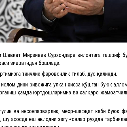
и Шавкат Мирзиёев Сурхондарё вилоятига ташриф бу
раси зиёратидан бошлади.
юртимизга тинчлик-фаровонлик тилаб, дуо қилинди.
а ислом дини ривожига улкан ҳисса қўшган буюк алло
рганиш ҳамда юртдошларимиз ва халқаро жамоатчили
гулик ва инсонпарварлик, меҳр-шафқат каби буюк ф
 шу асосда ёш авлодни эзгу ғоялар руҳида тарбиялаш
иш зарурлиги таъкидланди.