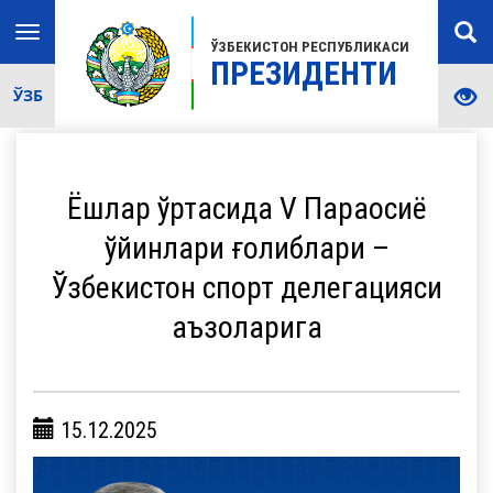
Toggle
ЎЗБЕКИСТОН РЕСПУБЛИКАСИ
navigation
ПРЕЗИДЕНТИ
ЎЗБ
Ёшлар ўртасида V Параосиё
ўйинлари ғолиблари –
Ўзбекистон спорт делегацияси
аъзоларига
15.12.2025