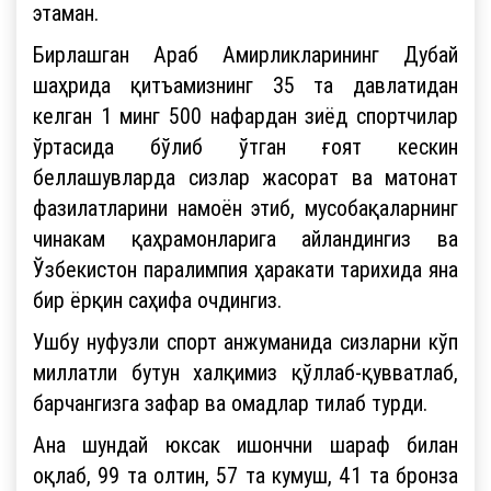
этаман.
Бирлашган Араб Амирликларининг Дубай
шаҳрида қитъамизнинг 35 та давлатидан
келган 1 минг 500 нафардан зиёд спортчилар
ўртасида бўлиб ўтган ғоят кескин
беллашувларда сизлар жасорат ва матонат
фазилатларини намоён этиб, мусобақаларнинг
чинакам қаҳрамонларига айландингиз ва
Ўзбекистон паралимпия ҳаракати тарихида яна
бир ёрқин саҳифа очдингиз.
Ушбу нуфузли спорт анжуманида сизларни кўп
миллатли бутун халқимиз қўллаб-қувватлаб,
барчангизга зафар ва омадлар тилаб турди.
Ана шундай юксак ишончни шараф билан
оқлаб, 99 та олтин, 57 та кумуш, 41 та бронза