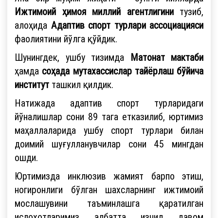
Ижтимоий ҳимоя миллий агентлигини
тузиб,
алоҳида
Адаптив спорт турлари ассоциацияси
фаолиятини йўлга қўйдик.
Шунингдек, ушбу тизимда
Матонат мактаби
ҳамда
соҳада мутахассислар тайёрлаш бўйича
институт
ташкил қилдик.
Натижада адаптив спорт турларидаги
йўналишлар сони 89 тага етказилиб, юртимиз
маҳаллаларида ушбу спорт турлари билан
доимий шуғулланувчилар сони 45 мингдан
ошди.
Юртимизда инклюзив жамият барпо этиш,
ногиронлиги бўлган шахсларнинг ижтимоий
мослашувини таъминлашга қаратилган
ислоҳотларимиз албатта изчил давом