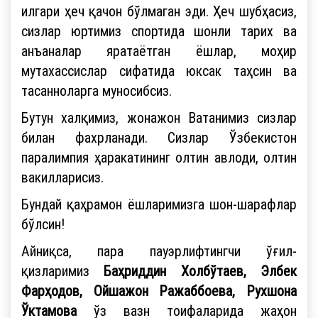
илгари ҳеч қачон бўлмаган эди. Ҳеч шубҳасиз,
сизлар юртимиз спортида шонли тарих ва
анъаналар яратаётган ёшлар, моҳир
мутахассислар сифатида юксак таҳсин ва
тасанноларга муносибсиз.
Бутун халқимиз, жонажон Ватанимиз сизлар
билан фахрланади. Сизлар Ўзбекистон
паралимпия ҳаракатининг олтин авлоди, олтин
вакилларисиз.
Бундай қаҳрамон ёшларимизга шон-шарафлар
бўлсин!
Айниқса, пара пауэрлифтингчи ўғил-
қизларимиз
Баҳриддин Холбўтаев, Элбек
Фарҳодов, Ойшажон Ражаббоева, Рухшона
Ўктамова
ўз вазн тоифаларида жаҳон