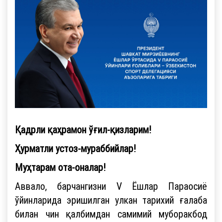
Қадрли қаҳрамон ўғил-қизларим!
Ҳурматли устоз-мураббийлар!
Муҳтарам ота-оналар!
Аввало, барчангизни V Ёшлар Параосиё
ўйинларида эришилган улкан тарихий ғалаба
билан чин қалбимдан самимий муборакбод