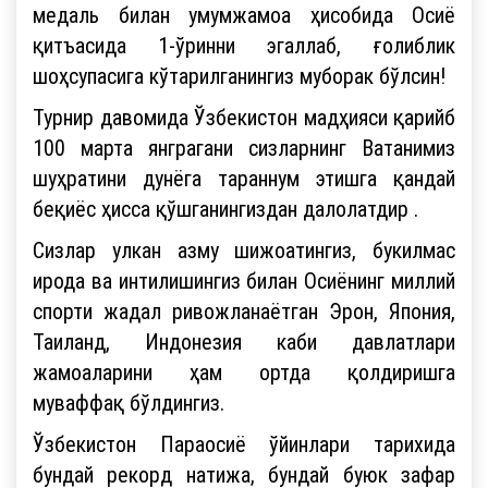
медаль билан умумжамоа ҳисобида Осиё
қитъасида 1-ўринни эгаллаб, ғолиблик
шоҳсупасига кўтарилганингиз муборак бўлсин!
Турнир давомида Ўзбекистон мадҳияси қарийб
100 марта янграгани сизларнинг Ватанимиз
шуҳратини дунёга тараннум этишга қандай
беқиёс ҳисса қўшганингиздан далолатдир .
Сизлар улкан азму шижоатингиз, букилмас
ирода ва интилишингиз билан Осиёнинг миллий
спорти жадал ривожланаётган Эрон, Япония,
Таиланд, Индонезия каби давлатлари
жамоаларини ҳам ортда қолдиришга
муваффақ бўлдингиз.
Ўзбекистон Параосиё ўйинлари тарихида
бундай рекорд натижа, бундай буюк зафар