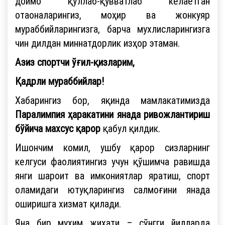
доимо қўллаб-қувватлаб келаётган
отаоналарингиз, моҳир ва жонкуяр
мураббийларингизга, барча мухлисларингизга
чин дилдан миннатдорлик изҳор этаман.
Азиз спортчи ўғил-қизларим,
Қадрли мураббийлар!
Хабарингиз бор, яқинда мамлакатимизда
Паралимпия ҳаракатини янада ривожлантириш
бўйича махсус қарор
қабул қилдик.
Ишончим комил, ушбу қарор сизларнинг
келгуси фаолиятингиз учун қўшимча равишда
янги шароит ва имкониятлар яратиш, спорт
оламидаги ютуқларингиз салмоғини янада
оширишга хизмат қилади.
Яна бир муҳим жиҳати – сўнгги йилларда