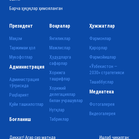
Барча ҳуқуқлар ҳимояланган
Президент
Воқеалар
Ҳужжатлар
Мақом
Янгиликлар
Фармонлар
Таржимаи ҳол
Мажлислар
Қарорлар
Мукофотлар
Ҳудудларга
Фармойишлар
сафарлар
Администрация
«Ўзбекистон —
Хорижга
2030» стратегияси
ташрифлар
Администрация
Ташаббуслар
тўғрисида
Хорижий
Медиатека
делегациялар
Раҳбарият
билан учрашувлар
Қуйи ташкилотлар
Фотогалерея
Нутқлар
Видеогалерея
Боғланиш
Табриклар
Диққат! Агар сиз матнда
Ишлаб чиқилган: