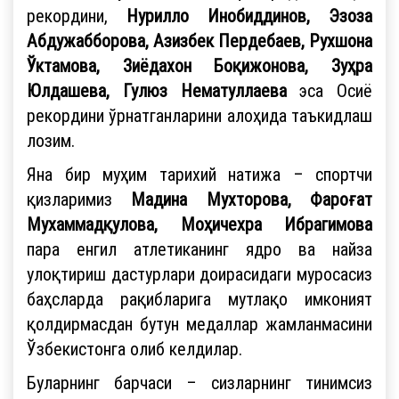
рекордини,
Нурилло Инобиддинов, Эзоза
Абдужабборова, Азизбек Пердебаев, Рухшона
Ўктамова, Зиёдахон Боқижонова, Зуҳра
Юлдашева, Гулюз Нематуллаева
эса Осиё
рекордини ўрнатганларини алоҳида таъкидлаш
лозим.
Яна бир муҳим тарихий натижа – спортчи
қизларимиз
Мадина Мухторова, Фароғат
Мухаммадқулова, Моҳичехра Ибрагимова
пара енгил атлетиканинг ядро ва найза
улоқтириш дастурлари доирасидаги муросасиз
баҳсларда рақибларига мутлақо имконият
қолдирмасдан бутун медаллар жамланмасини
Ўзбекистонга олиб келдилар.
Буларнинг барчаси – сизларнинг тинимсиз