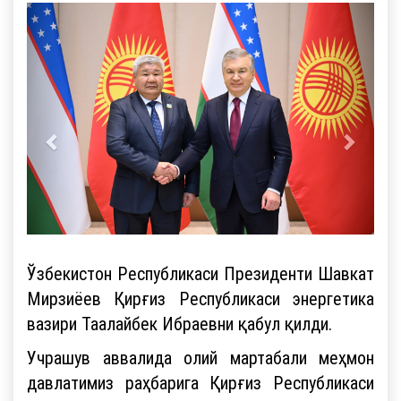
Ўзбекистон Республикаси Президенти Шавкат
Мирзиёев Қирғиз Республикаси энергетика
вазири Таалайбек Ибраевни қабул қилди.
Учрашув аввалида олий мартабали меҳмон
давлатимиз раҳбарига Қирғиз Республикаси