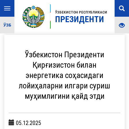
Toggle
ЎЗБЕКИСТОН РЕСПУБЛИКАСИ
navigation
ПРЕЗИДЕНТИ
ЎЗБ
Ўзбекистон Президенти
Қирғизистон билан
энергетика соҳасидаги
лойиҳаларни илгари суриш
муҳимлигини қайд этди
05.12.2025