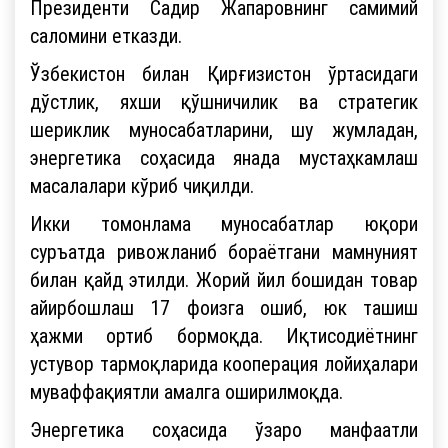
Президенти Садир Жапаровнинг самимий
саломини етказди.
Ўзбекистон билан Қирғизистон ўртасидаги
дўстлик, яхши қўшничилик ва стратегик
шериклик муносабатларини, шу жумладан,
энергетика соҳасида янада мустаҳкамлаш
масалалари кўриб чиқилди.
Икки томонлама муносабатлар юқори
суръатда ривожланиб бораётгани мамнуният
билан қайд этилди. Жорий йил бошидан товар
айирбошлаш 17 фоизга ошиб, юк ташиш
ҳажми ортиб бормоқда. Иқтисодиётнинг
устувор тармоқларида кооперация лойиҳалари
муваффақиятли амалга оширилмоқда.
Энергетика соҳасида ўзаро манфаатли