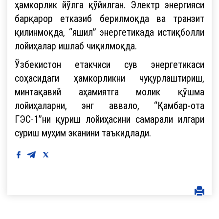
ҳамкорлик йўлга қўйилган. Электр энергияси
барқарор етказиб берилмоқда ва транзит
қилинмоқда, “яшил” энергетикада истиқболли
лойиҳалар ишлаб чиқилмоқда.
Ўзбекистон етакчиси сув энергетикаси
соҳасидаги ҳамкорликни чуқурлаштириш,
минтақавий аҳамиятга молик қўшма
лойиҳаларни, энг аввало, “Қамбар-ота
ГЭС-1”ни қуриш лойиҳасини самарали илгари
суриш муҳим эканини таъкидлади.