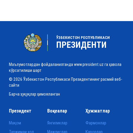
ЎЗБЕКИСТОН РЕСПУБЛИКАСИ
ПРЕЗИДЕНТИ
Маълумотлардан фойдаланилганда www.president.uz га ҳавола
кўрсатилиши шарт
© 2026 Ўзбекистон Республикаси Президентининг расмий веб-
сайти
Барча ҳуқуқлар ҳимояланган
Президент
Воқеалар
Ҳужжатлар
Мақом
Янгиликлар
Фармонлар
Таржимаи ҳол
Мажлислар
Қарорлар