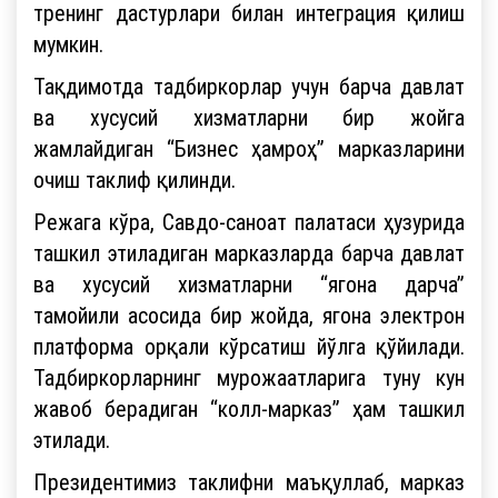
тренинг дастурлари билан интеграция қилиш
мумкин.
Тақдимотда тадбиркорлар учун барча давлат
ва хусусий хизматларни бир жойга
жамлайдиган “Бизнес ҳамроҳ” марказларини
очиш таклиф қилинди.
Режага кўра, Савдо-саноат палатаси ҳузурида
ташкил этиладиган марказларда барча давлат
ва хусусий хизматларни “ягона дарча”
тамойили асосида бир жойда, ягона электрон
платформа орқали кўрсатиш йўлга қўйилади.
Тадбиркорларнинг мурожаатларига туну кун
жавоб берадиган “колл-марказ” ҳам ташкил
этилади.
Президентимиз таклифни маъқуллаб, марказ