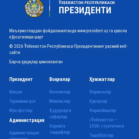
ЎЗБЕКИСТОН РЕСПУБЛИКАСИ
ПРЕЗИДЕНТИ
Маълумотлардан фойдаланилганда www.president.uz га ҳавола
кўрсатилиши шарт
© 2026 Ўзбекистон Республикаси Президентининг расмий веб-
сайти
Барча ҳуқуқлар ҳимояланган
Президент
Воқеалар
Ҳужжатлар
Мақом
Янгиликлар
Фармонлар
Таржимаи ҳол
Мажлислар
Қарорлар
Мукофотлар
Ҳудудларга
Фармойишлар
сафарлар
Администрация
«Ўзбекистон —
Хорижга
2030» стратегияси
ташрифлар
Администрация
Ташаббуслар
тўғрисида