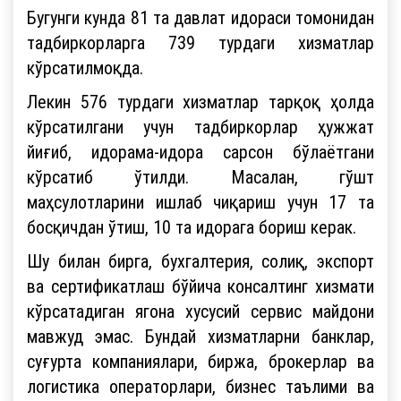
Бугунги кунда 81 та давлат идораси томонидан
тадбиркорларга 739 турдаги хизматлар
кўрсатилмоқда.
Лекин 576 турдаги хизматлар тарқоқ ҳолда
кўрсатилгани учун тадбиркорлар ҳужжат
йиғиб, идорама-идора сарсон бўлаётгани
кўрсатиб ўтилди. Масалан, гўшт
маҳсулотларини ишлаб чиқариш учун 17 та
босқичдан ўтиш, 10 та идорага бориш керак.
Шу билан бирга, бухгалтерия, солиқ, экспорт
ва сертификатлаш бўйича консалтинг хизмати
кўрсатадиган ягона хусусий сервис майдони
мавжуд эмас. Бундай хизматларни банклар,
суғурта компаниялари, биржа, брокерлар ва
логистика операторлари, бизнес таълими ва