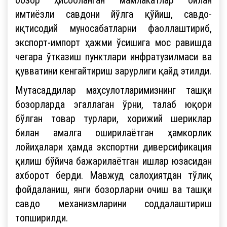
имтиёзли савдони йўлга қўйиш, савдо-
иқтисодий муносабатларни фаоллаштириб,
экспорт-импорт ҳажми ўсишига мос равишда
чегара ўтказиш пунктлари инфратузилмаси ва
қувватини кенгайтириш зарурлиги қайд этилди.
Мутасаддилар маҳсулотларимизнинг ташқи
бозорларда эгаллаган ўрни, талаб юқори
бўлган товар турлари, хорижий шериклар
билан амалга оширилаётган ҳамкорлик
лойиҳалари ҳамда экспортни диверсификация
қилиш бўйича бажарилаётган ишлар юзасидан
ахборот берди. Мавжуд салоҳиятдан тўлиқ
фойдаланиш, янги бозорларни очиш ва ташқи
савдо механизмларини соддалаштириш
топширилди.