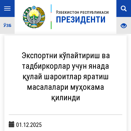
Toggle
ЎЗБЕКИСТОН РЕСПУБЛИКАСИ
navigation
ПРЕЗИДЕНТИ
ЎЗБ
Экспортни кўпайтириш ва
тадбиркорлар учун янада
қулай шароитлар яратиш
масалалари муҳокама
қилинди
01.12.2025