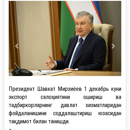
Президент Шавкат Мирзиёев 1 декабрь куни
экспорт салоҳиятини ошириш ва
тадбиркорларнинг давлат хизматларидан
фойдаланишини соддалаштириш юзасидан
тақдимот билан танишди.