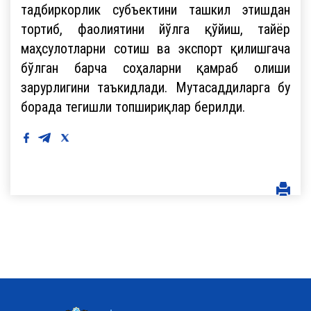
тадбиркорлик субъектини ташкил этишдан
тортиб, фаолиятини йўлга қўйиш, тайёр
маҳсулотларни сотиш ва экспорт қилишгача
бўлган барча соҳаларни қамраб олиши
зарурлигини таъкидлади. Мутасаддиларга бу
борада тегишли топшириқлар берилди.