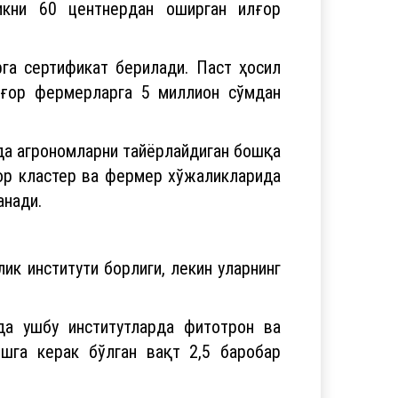
икни 60 центнердан оширган илғор
га сертификат берилади. Паст ҳосил
лғор фермерларга 5 миллион сўмдан
да агрономларни тайёрлайдиган бошқа
ғор кластер ва фермер хўжаликларида
анади.
ик институти борлиги, лекин уларнинг
да ушбу институтларда фитотрон ва
шга керак бўлган вақт 2,5 баробар