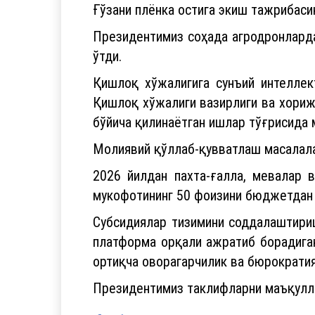
Ғўзани плёнка остига экиш тажрибас
Президентимиз соҳада агродронларда
ўтди.
Қишлоқ хўжалигига сунъий интеллек
Қишлоқ хўжалиги вазирлиги ва хориж
бўйича қилинаётган ишлар тўғрисида
Молиявий қўллаб-қувватлаш масалала
2026 йилдан пахта-ғалла, мевалар в
мукофотининг 50 фоизини бюджетдан 
Субсидиялар тизимини соддалаштириш
платформа орқали ажратиб борадиган
ортиқча оворагарчилик ва бюрократия
Президентимиз таклифларни маъқулла