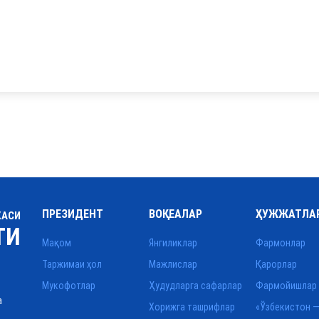
ПРЕЗИДЕНТ
ВОҚЕАЛАР
ҲУЖЖАТЛА
КАСИ
ТИ
Мақом
Янгиликлар
Фармонлар
Таржимаи ҳол
Мажлислар
Қарорлар
Мукофотлар
Ҳудудларга сафарлар
Фармойишлар
а
Хорижга ташрифлар
«Ўзбекистон —