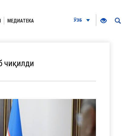
ЎЗБ
Я
МЕДИАТЕКА
б чиқилди