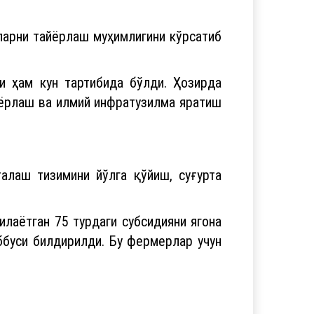
ларни тайёрлаш муҳимлигини кўрсатиб
и ҳам кун тартибида бўлди. Ҳозирда
йёрлаш ва илмий инфратузилма яратиш
талаш тизимини йўлга қўйиш, суғурта
лаётган 75 турдаги субсидияни ягона
ббуси билдирилди. Бу фермерлар учун