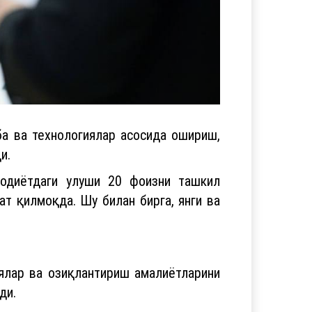
а ва технологиялар асосида ошириш,
и.
содиётдаги улуши 20 фоизни ташкил
ат қилмоқда. Шу билан бирга, янги ва
иялар ва озиқлантириш амалиётларини
ди.