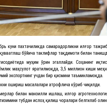
рь куни пахтачиликда самарадорликни илғор тажриб
қувватлаш бўйича таклифлар тақдимоти билан танишд
исодиётида муҳим ўрин эгаллайди. Соҳанинг иқти
ўмлик маҳсулот яратилмоқда, 3,5 миллион киши меҳн
умий экспортнинг учдан бир қисмини таъминламоқда.
кни ошириш масалалари атрофлича кўриб чиқилди.
рмерлар билан манзилли ишлаш, илғор агротехнолог
тизимини тубдан ислоҳ қилиш чоралари белгилаб олин