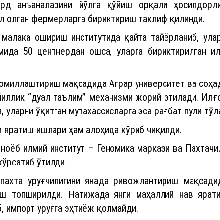
гирд анъаналарини йўлга қўйиш орқали ҳосилдорл
л олган фермерларга бириктириш таклиф қилинди.
алака ошириш институтида қайта тайёрланиб, улар
мида 50 центнердан ошса, уларга бириктирилган и
омиллаштириш мақсадида Аграр университет ва соҳа
 йиллик “дуал таълим” механизми жорий этилади. Ил
, уларни ўқитган мутахассисларга эса рағбат пули тўл
 яратиш ишлари ҳам алоҳида кўриб чиқилди.
ноёб илмий институт – Геномика маркази ва Пахтачил
кўрсатиб ўтилди.
пахта уруғчилигини янада ривожлантириш мақсади
иш топширилди. Натижада янги маҳаллий нав ярати
, импорт уруғга эҳтиёж қолмайди.