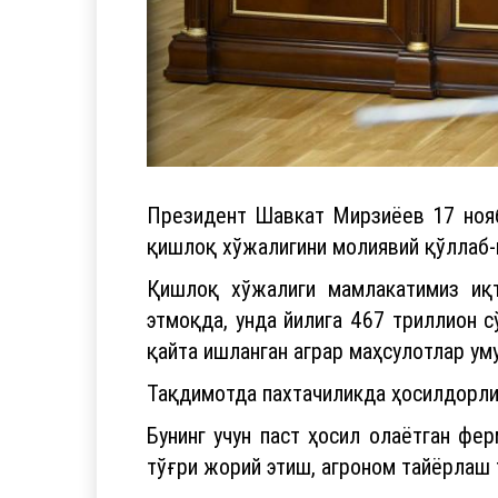
Президент Шавкат Мирзиёев 17 нояб
қишлоқ хўжалигини молиявий қўллаб-
Қишлоқ хўжалиги мамлакатимиз иқт
этмоқда, унда йилига 467 триллион с
қайта ишланган аграр маҳсулотлар ум
Тақдимотда пахтачиликда ҳосилдорли
Бунинг учун паст ҳосил олаётган фе
тўғри жорий этиш, агроном тайёрлаш 