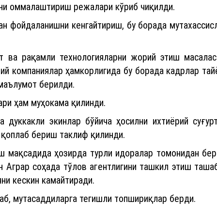
ини оммалаштириш режалари кўриб чиқилди.
н фойдаланишни кенгайтириш, бу борада мутахассис
т ва рақамли технологияларни жорий этиш масалас
ий компаниялар ҳамкорлигида бу борада кадрлар та
 маълумот берилди.
ри ҳам муҳокама қилинди.
а дуккакли экинлар бўйича ҳосилни ихтиёрий суғур
қоплаб бериш таклиф қилинди.
 мақсадида ҳозирда турли идоралар томонидан бери
 Аграр соҳада тўлов агентлигини ташкил этиш таша
ни кескин камайтиради.
б, мутасаддиларга тегишли топшириқлар берди.