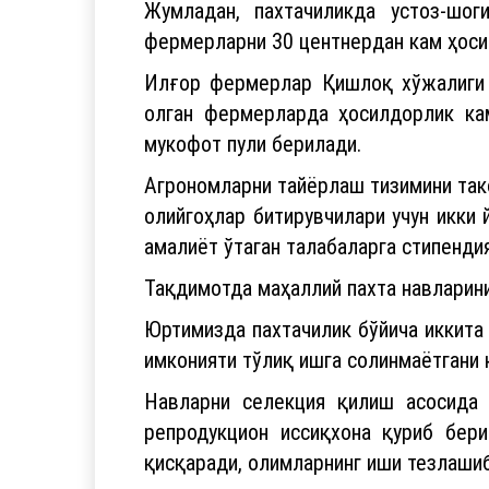
Жумладан, пахтачиликда устоз-шо
фермерларни 30 центнердан кам ҳоси
Илғор фермерлар Қишлоқ хўжалиги м
олган фермерларда ҳосилдорлик ка
мукофот пули берилади.
Агрономларни тайёрлаш тизимини так
олийгоҳлар битирувчилари учун икки
амалиёт ўтаган талабаларга стипендия
Тақдимотда маҳаллий пахта навларини
Юртимизда пахтачилик бўйича иккита 
имконияти тўлиқ ишга солинмаётгани 
Навларни селекция қилиш асосида 
репродукцион иссиқхона қуриб бер
қисқаради, олимларнинг иши тезлашиб