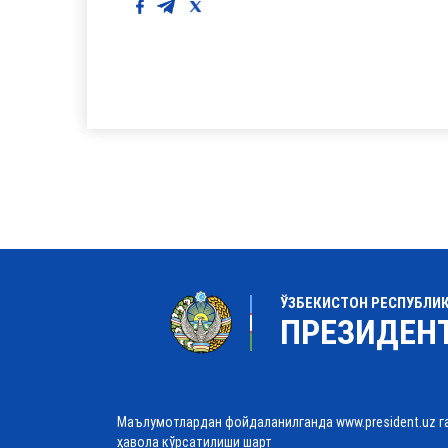
ЎЗБЕКИСТОН РЕСПУБЛИ
ПРЕЗИДЕН
Маълумотлардан фойдаланилганда www.president.uz г
ҳавола кўрсатилиши шарт